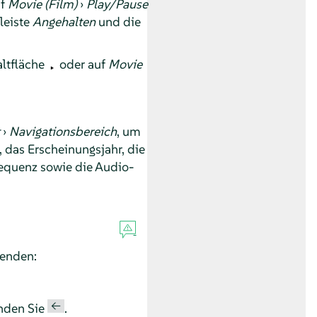
uf
Movie (Film)
›
Play/Pause
leiste
Angehalten
und die
altfläche
oder auf
Movie
›
Navigationsbereich
, um
, das Erscheinungsjahr, die
equenz sowie die Audio-
wenden:
←
enden Sie
.