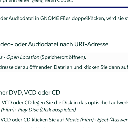
pfiehlt einen geeigneten Codec.
 oder Audiodatei in GNOME Files doppelklicken, wird si
ideo- oder Audiodatei nach URI-Adresse
s
›
Open Location
(Speicherort öffnen).
resse der zu öffnenden Datei an und klicken Sie dann au
ner DVD, VCD oder CD
 VCD oder CD legen Sie die Disk in das optische Laufwer
(Film)
›
Play Disc (Disk abspielen)
.
 VCD oder CD klicken Sie auf
Movie (Film)
›
Eject (Auswer