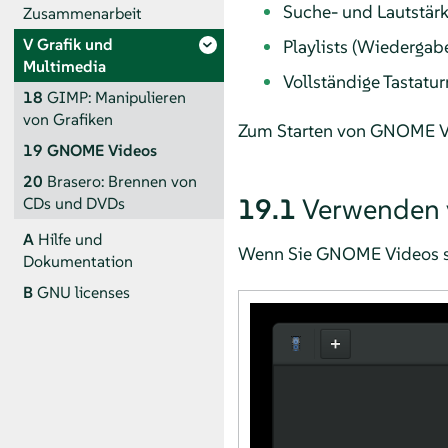
Suche- und Lautstärk
Zusammenarbeit
V
Grafik und
Playlists (Wiedergabe
Multimedia
Vollständige Tastatur
18
GIMP: Manipulieren
von Grafiken
Zum Starten von GNOME Vi
19
GNOME Videos
20
Brasero: Brennen von
19.1
Verwenden
CDs und DVDs
A
Hilfe und
Wenn Sie GNOME Videos sta
Dokumentation
B
GNU licenses