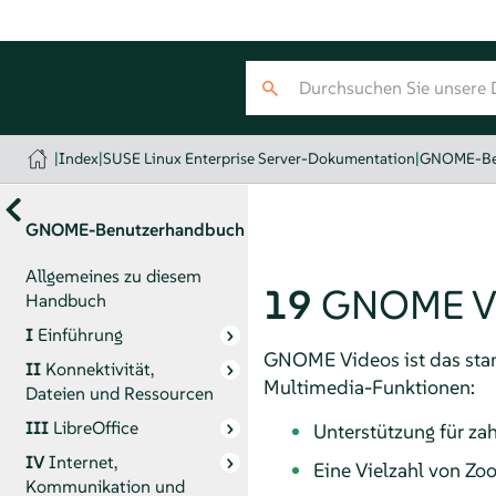
|
Index
|
SUSE Linux Enterprise Server-Dokumentation
|
GNOME-Be
GNOME-Benutzerhandbuch
Allgemeines zu diesem
19
GNOME V
Handbuch
I
Einführung
GNOME Videos ist das st
II
Konnektivität,
Multimedia-Funktionen:
Dateien und Ressourcen
III
LibreOffice
Unterstützung für za
IV
Internet,
Eine Vielzahl von Zo
Kommunikation und