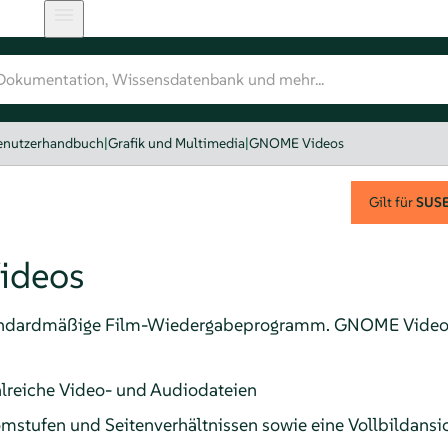
nutzerhandbuch
|
Grafik und Multimedia
|
GNOME Videos
Gilt für
SUSE 
ideos
andardmäßige Film-Wiedergabeprogramm. GNOME Videos 
hlreiche Video- und Audiodateien
omstufen und Seitenverhältnissen sowie eine Vollbildansi