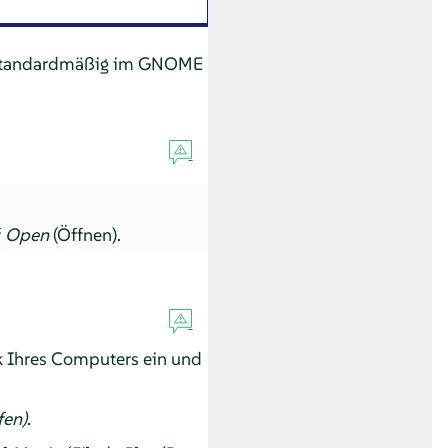
e standardmäßig im GNOME
f
Open
(Öffnen).
k Ihres Computers ein und
fen)
.