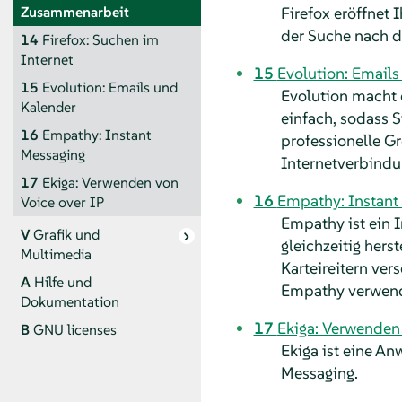
Firefox eröffnet
Zusammenarbeit
der Suche nach 
14
Firefox: Suchen im
Internet
15
Evolution: Emails
15
Evolution: Emails und
Evolution macht 
Kalender
einfach, sodass 
16
Empathy: Instant
professionelle G
Messaging
Internetverbindu
17
Ekiga: Verwenden von
16
Empathy: Instant
Voice over IP
Empathy ist ein 
V
Grafik und
gleichzeitig hers
Multimedia
Karteireitern ve
A
Hilfe und
Empathy verwend
Dokumentation
17
Ekiga: Verwenden 
B
GNU licenses
Ekiga ist eine An
Messaging.