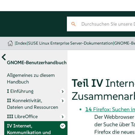
|
Index
|
SUSE Linux Enterprise Server-Dokumentation
|
GNOME-Be
GNOME-Benutzerhandbuch
Allgemeines zu diesem
Teil IV
Inter
Handbuch
I
Einführung
Zusammenarb
II
Konnektivität,
Dateien und Ressourcen
14
Firefox: Suchen i
Der Webbrowser M
III
LibreOffice
der Suche über T
IV
Internet,
Firefox die neue
Kommunikation und