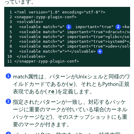
っています。
 1 <?xml version="1.0" encoding="utf-8"?>

 2 <snapper-zypp-plugin-conf>

 3  <solvables>

 4   <solvable match="w"
1
 important="true"
2
>ker
 5   <solvable match="w" important="true">dracut</sol
 6   <solvable match="w" important="true">glibc</solv
 7   <solvable match="w" important="true">systemd*</s
 8   <solvable match="w" important="true">udev</solva
 9   <solvable match="w">*</solvable>
4
10  </solvables>

11 </snapper-zypp-plugin-conf>
match属性は、パターンがUnixシェルと同様のワ
1
イルドカードであるか(
)、それともPython正規
w
表現であるか(
)を定義します。
re
指定されたパターンが一致し、対応するパッケ
2
ージに重要のマークが付いている場合(カーネル
パッケージなど)、そのスナップショットにも重
要のマークが付きます。