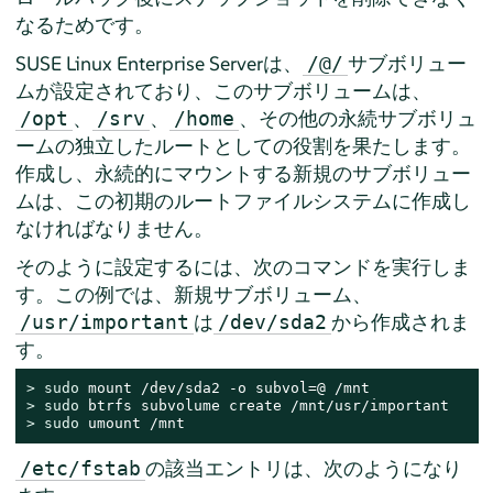
なるためです。
SUSE Linux Enterprise Server
は、
サブボリュー
/@/
ムが設定されており、このサブボリュームは、
、
、
、その他の永続サブボリュ
/opt
/srv
/home
ームの独立したルートとしての役割を果たします。
作成し、永続的にマウントする新規のサブボリュー
ムは、この初期のルートファイルシステムに作成し
なければなりません。
そのように設定するには、次のコマンドを実行しま
す。この例では、新規サブボリューム、
は
から作成されま
/usr/important
/dev/sda2
す。
> 
sudo
> 
sudo
> 
sudo
 umount /mnt
の該当エントリは、次のようになり
/etc/fstab