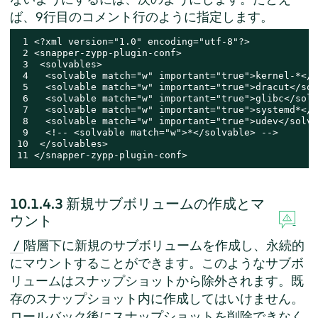
ば、9行目のコメント行のように指定します。
 1 <?xml version="1.0" encoding="utf-8"?>

 2 <snapper-zypp-plugin-conf>

 3  <solvables>

 4   <solvable match="w" important="true">kernel-*</s
 5   <solvable match="w" important="true">dracut</sol
 6   <solvable match="w" important="true">glibc</solv
 7   <solvable match="w" important="true">systemd*</s
 8   <solvable match="w" important="true">udev</solva
 9   <!-- <solvable match="w">*</solvable> -->

10  </solvables>

11 </snapper-zypp-plugin-conf>
10.1.4.3
新規サブボリュームの作成とマ
ウント
階層下に新規のサブボリュームを作成し、永続的
/
にマウントすることができます。このようなサブボ
リュームはスナップショットから除外されます。既
存のスナップショット内に作成してはいけません。
ロールバック後にスナップショットを削除できなく