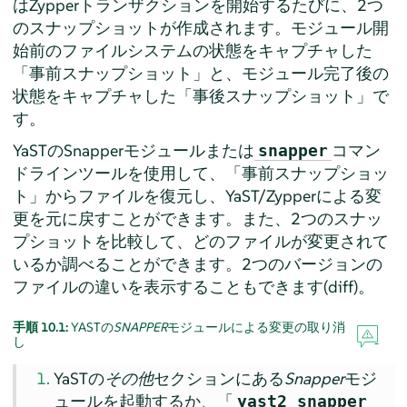
はZypperトランザクションを開始するたびに、2つ
のスナップショットが作成されます。モジュール開
始前のファイルシステムの状態をキャプチャした
「
事前スナップショット
」
と、モジュール完了後の
状態をキャプチャした
「
事後スナップショット
」
で
す。
YaSTのSnapperモジュールまたは
コマン
snapper
ドラインツールを使用して、
「
事前スナップショッ
ト
」
からファイルを復元し、YaST/Zypperによる変
更を元に戻すことができます。また、2つのスナッ
プショットを比較して、どのファイルが変更されて
いるか調べることができます。2つのバージョンの
ファイルの違いを表示することもできます(diff)。
手順 10.1:
YASTの
SNAPPER
モジュールによる変更の取り消
し
YaSTの
その他
セクションにある
Snapper
モジ
ュールを起動するか、「
yast2 snapper