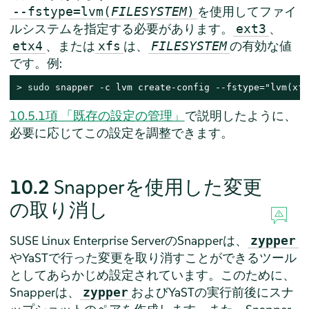
を使用してファイ
--fstype=lvm(
FILESYSTEM
)
ルシステムを指定する必要があります。
、
ext3
、または
は、
の有効な値
etx4
xfs
FILESYSTEM
です。例:
> 
sudo
 snapper -c lvm create-config --fstype="lvm(xfs
10.5.1項 「既存の設定の管理」
で説明したように、
必要に応じてこの設定を調整できます。
10.2
Snapperを使用した変更
の取り消し
SUSE Linux Enterprise Server
のSnapperは、
zypper
やYaSTで行った変更を取り消すことができるツール
としてあらかじめ設定されています。このために、
Snapperは、
およびYaSTの実行前後にスナ
zypper