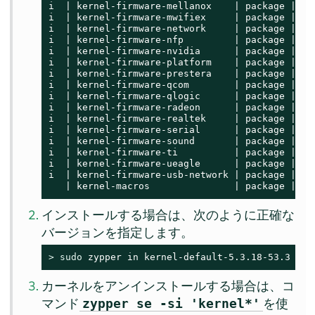
i  | kernel-firmware-mellanox    | package | 20
i  | kernel-firmware-mwifiex     | package | 20
i  | kernel-firmware-network     | package | 20
i  | kernel-firmware-nfp         | package | 20
i  | kernel-firmware-nvidia      | package | 20
i  | kernel-firmware-platform    | package | 20
i  | kernel-firmware-prestera    | package | 20
i  | kernel-firmware-qcom        | package | 20
i  | kernel-firmware-qlogic      | package | 20
i  | kernel-firmware-radeon      | package | 20
i  | kernel-firmware-realtek     | package | 20
i  | kernel-firmware-serial      | package | 20
i  | kernel-firmware-sound       | package | 20
i  | kernel-firmware-ti          | package | 20
i  | kernel-firmware-ueagle      | package | 20
i  | kernel-firmware-usb-network | package | 20
   | kernel-macros               | package | 5.
インストールする場合は、次のように正確な
バージョンを指定します。
> 
sudo
 zypper in kernel-default-5.3.18-53.3
カーネルをアンインストールする場合は、コ
マンド
を使
zypper se -si 'kernel*'