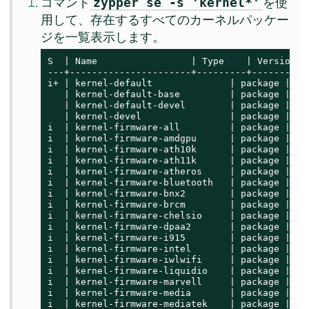
コマンド
を使
zypper se -s 'kernel*'
用して、存在するすべてのカーネルパッケー
ジを一覧表示します。
S  | Name                 | Type    | Version  
---+----------------------+---------+----------
i+ | kernel-default              | package | 5.
   | kernel-default-base         | package | 5.
   | kernel-default-devel        | package | 5.
   | kernel-devel                | package | 5.
i  | kernel-firmware-all         | package | 20
i  | kernel-firmware-amdgpu      | package | 20
i  | kernel-firmware-ath10k      | package | 20
i  | kernel-firmware-ath11k      | package | 20
i  | kernel-firmware-atheros     | package | 20
i  | kernel-firmware-bluetooth   | package | 20
i  | kernel-firmware-bnx2        | package | 20
i  | kernel-firmware-brcm        | package | 20
i  | kernel-firmware-chelsio     | package | 20
i  | kernel-firmware-dpaa2       | package | 20
i  | kernel-firmware-i915        | package | 20
i  | kernel-firmware-intel       | package | 20
i  | kernel-firmware-iwlwifi     | package | 20
i  | kernel-firmware-liquidio    | package | 20
i  | kernel-firmware-marvell     | package | 20
i  | kernel-firmware-media       | package | 20
i  | kernel-firmware-mediatek    | package | 20