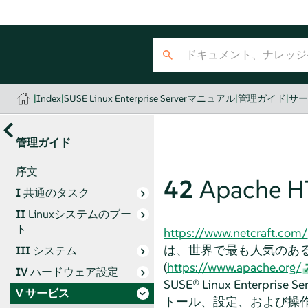
|
Index
|
SUSE Linux Enterprise Serverマニュアル
|
管理ガイド
|
サ
管理ガイド
序文
42
Apache
I
共通のタスク
II
Linuxシステムのブー
ト
https://www.netcraft.com/
は、世界で最も人気のあるWebサ
III
システム
(
https://www.apache.org/
IV
ハードウェア設定
SUSE® Linux Enterprise Se
V
サービス
トール、設定、および操作