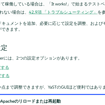
がって稼働している場合は、
「
It works!
」
で始まるテストペ
れない場合は、
42.9項 「トラブルシューティング」
を
、ドキュメントを追加、必要に応じて設定を調整、および
ができます。
設定
er
には、2つの設定オプションがあります。
定する
設定する
点まで調整できますが、YaSTのGUIほど便利ではあり
のApacheのリロードまたは再起動