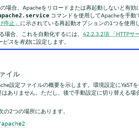
の場合、Apacheをリロードまたは再起動しないと有効
コマンドを使用してApacheを手
apache2.service
よび停止」
に示されている再起動オプションの1つを使用
設定する場合、これを自動化するには、
42.2.3.2項 「HTT
サービス
を
有効
に設定します。
ファイル
ache設定ファイルの概要を示します。環境設定にYaST
要はありません。ただし、後で手動設定に切り替える場
、次の2つの場所にあります。
/apache2