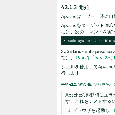
42.1.3
開始
Apacheは、ブート時
Apacheをターゲット
mul
には、次のコマンドを実
> 
sudo
 systemctl enable a
SUSE Linux Enterprise Serv
ては、
19.4項 「YaS
シェルを使用してApach
行します。
手順 42.2:
APACHEが実行中か
Apacheの起動時にエ
す。これをテストするに
ブラウザを起動し、