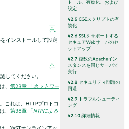
トール、有効化、および
設定
42.5
CGIスクリプトの有
効化
42.6
SSLをサポートする
heをインストールして設定
セキュアWebサーバのセ
ットアップ
42.7
複数のApacheイン
スタンスを同じサーバで
実行
確認してください。
42.8
セキュリティ問題の
は、
第23章 「
ネットワー
回避
42.9
トラブルシューティ
これは、HTTPプロトコ
ング
は、
第38章 「
NTPによる
42.10
詳細情報
、YaSTオンラインアッ