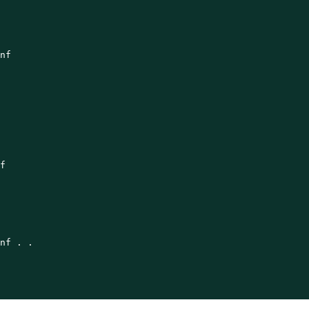
nf



nf . .
