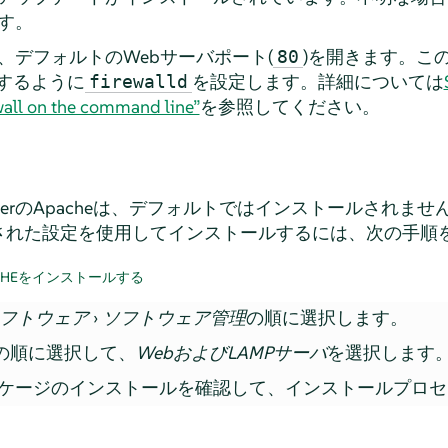
す。
、デフォルトのWebサーバポート(
)を開きます。こ
80
するように
を設定します。詳細については
firewalld
ewall on the command line”
を参照してください。
er
のApacheは、デフォルトではインストールされませ
された設定を使用してインストールするには、次の手順
CHEをインストールする
フトウェア
›
ソフトウェア管理
の順に選択します。
の順に選択して、
WebおよびLAMPサーバ
を選択します
ケージのインストールを確認して、インストールプロセ