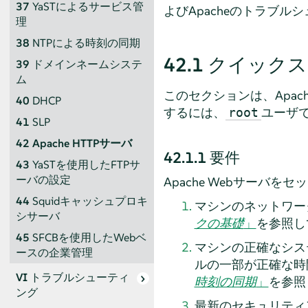
37
YaSTによるサービス管
よびApacheのトラブ
理
38
NTPによる時刻の同期
42.1
クイックス
39
ドメインネームシステ
ム
このセクションは、Apac
40
DHCP
するには、
ユーザ
root
41
SLP
42
Apache HTTPサーバ
42.1.1
要件
43
YaSTを使用したFTPサ
ーバの設定
Apache Webサー
44
Squidキャッシュプロキ
マシンのネットワー
シサーバ
クの基礎
」
を参照し
45
SFCBを使用したWebベ
マシンの正確なシス
ースの企業管理
ルの一部が正確な時
VI
トラブルシューティ
時刻の同期
」
を参照
ング
最新のセキュリティ