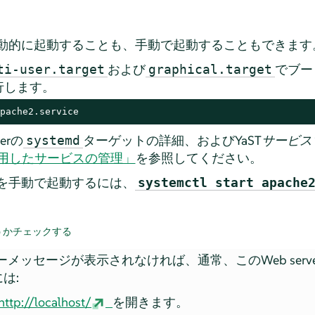
に自動的に起動することも、手動で起動することもできます
および
でブー
ti-user.target
graphical.target
行します。
pache2.service
er
の
ターゲットの詳細、およびYaST
サービス
systemd
Tを使用したサービスの管理」
を参照してください。
eを手動で起動するには、
systemctl start apache
どうかチェックする
ラーメッセージが表示されなければ、通常、このWeb ser
は:
http://localhost/
を開きます。