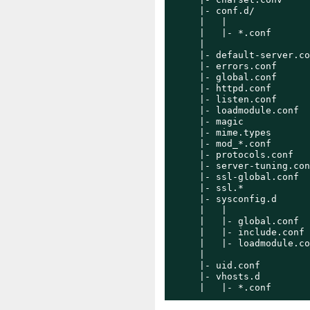
     |- conf.d/

     |   |

     |   |- *.conf

     |

     |- default-server.co
     |- errors.conf

     |- global.conf

     |- httpd.conf

     |- listen.conf

     |- loadmodule.conf

     |- magic

     |- mime.types

     |- mod_*.conf

     |- protocols.conf

     |- server-tuning.conf
     |- ssl-global.conf

     |- ssl.*

     |- sysconfig.d

     |   |

     |   |- global.conf

     |   |- include.conf

     |   |- loadmodule.co
     |

     |- uid.conf

     |- vhosts.d

     |   |- *.conf