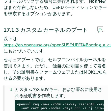
フォールバックする場合に実行されます。
MokNew
はまだ存在しないため、UEFIパーティションでキー
を検索するオプションがあります。
17.1.3
カスタムカーネルのブート
以下は
https://en.opensuse.org/openSUSE:UEFI#Booting_a_c
にもとづいています。
セキュアブートでは、セルフコンパイルカーネルを
使用できます。ただし、独自の証明書を使って署名
し、その証明書をファームウェアまたはMOKに知ら
せる必要があります。
カスタムのX.509キー、および署名に使用さ
れる証明書を作成します。
openssl req -new -x509 -newkey rsa:2048 -keyout 
  -out cert.pem -nodes -days 666 -subj "/CN=$US