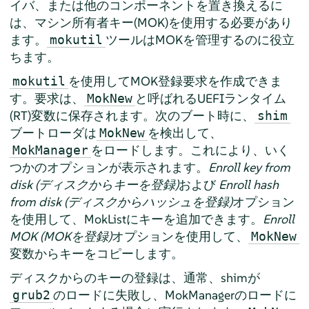
イバ、または他のコンポーネントを置き換えるに
は、マシン所有者キー(MOK)を使用する必要があり
ます。
ツールはMOKを管理するのに役立
mokutil
ちます。
を使用してMOK登録要求を作成できま
mokutil
す。要求は、
と呼ばれるUEFIランタイム
MokNew
(RT)変数に保存されます。次のブート時に、
shim
ブートローダは
を検出して、
MokNew
をロードします。これにより、いく
MokManager
つかのオプションが表示されます。
Enroll key from
disk (ディスクからキーを登録)
および
Enroll hash
from disk (ディスクからハッシュを登録)
オプション
を使用して、MokListにキーを追加できます。
Enroll
MOK (MOKを登録)
オプションを使用して、
MokNew
変数からキーをコピーします。
ディスクからのキーの登録は、通常、shimが
のロードに失敗し、MokManagerのロードに
grub2