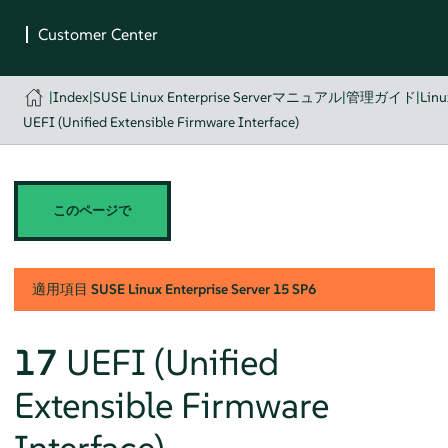
|
Index
|
SUSE Linux Enterprise Serverマニュアル
|
管理ガイド
|
Li
UEFI (Unified Extensible Firmware Interface)
このページで
適用項目
SUSE Linux Enterprise Server
15 SP6
17
UEFI (Unified
Extensible Firmware