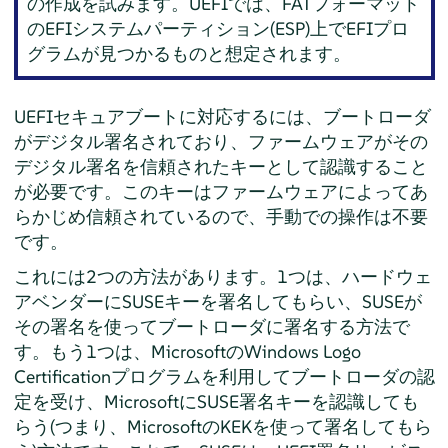
の作成を試みます。UEFIでは、FATフォーマット
のEFIシステムパーティション(ESP)上でEFIプロ
グラムが見つかるものと想定されます。
UEFIセキュアブートに対応するには、ブートローダ
がデジタル署名されており、ファームウェアがその
デジタル署名を信頼されたキーとして認識すること
が必要です。このキーはファームウェアによってあ
らかじめ信頼されているので、手動での操作は不要
です。
これには2つの方法があります。1つは、ハードウェ
アベンダーにSUSEキーを署名してもらい、SUSEが
その署名を使ってブートローダに署名する方法で
す。もう1つは、MicrosoftのWindows Logo
Certificationプログラムを利用してブートローダの認
定を受け、MicrosoftにSUSE署名キーを認識しても
らう(つまり、MicrosoftのKEKを使って署名してもら