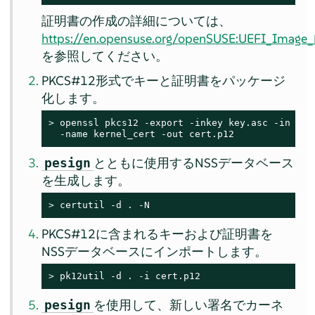
証明書の作成の詳細については、
https://en.opensuse.org/openSUSE:UEFI_Image_F
を参照してください。
PKCS#12形式でキーと証明書をパッケージ
化します。
> 
openssl pkcs12 -export -inkey key.asc -in cert
  -name kernel_cert -out cert.p12
とともに使用するNSSデータベース
pesign
を生成します。
> 
certutil -d . -N
PKCS#12に含まれるキーおよび証明書を
NSSデータベースにインポートします。
> 
pk12util -d . -i cert.p12
を使用して、新しい署名でカーネ
pesign