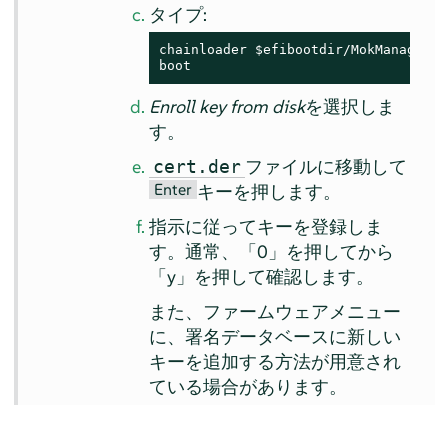
タイプ:
chainloader $efibootdir/MokManager.ef
boot
Enroll key from disk
を選択しま
す。
ファイルに移動して
cert.der
Enter
キーを押します。
指示に従ってキーを登録しま
す。通常、
「
0
」
を押してから
「
y
」
を押して確認します。
また、ファームウェアメニュー
に、署名データベースに新しい
キーを追加する方法が用意され
ている場合があります。