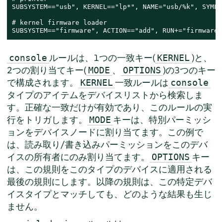
SUBSYSTEM=="usb", KERNEL=="lp*", NAME="usb/%k", SYMLI
# kernel firmware loader

SUBSYSTEM=="firmware", ACTION=="add", RUN+="firmware.
ルールは、1つの一致キー(
)と、
console
KERNEL
2つの割り当てキー(
、
)の3つのキー
MODE
OPTIONS
で構成されます。
一致ルールは
KERNEL
console
タイプのアイテムをデバイスリストから検索しま
す。正確な一致だけが有効であり、このルールの実
行をトリガします。
キーは、特別パーミッシ
MODE
ョンをデバイスノードに割り当てます。この例で
は、読み取り/書き込みパーミッションをこのデバ
イスの所有者にのみ割り当てます。
キー
OPTIONS
は、この規則をこのタイプのデバイスに適用される
最後の規則にします。以降の規則は、この特定デバ
イスタイプとマッチしても、どのような結果も生じ
ません。