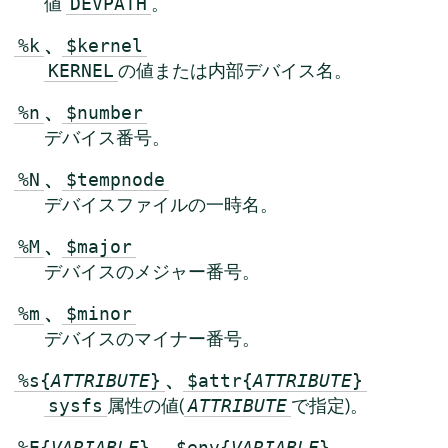
値
。
DEVPATH
、
%k
$kernel
の値または内部デバイス名。
KERNEL
、
%n
$number
デバイス番号。
、
%N
$tempnode
デバイスファイルの一時名。
、
%M
$major
デバイスのメジャー番号。
、
%m
$minor
デバイスのマイナー番号。
、
%s{
ATTRIBUTE
}
$attr{
ATTRIBUTE
}
属性の値(
で指定)。
sysfs
ATTRIBUTE
、
%E{
VARIABLE
}
$env{
VARIABLE
}