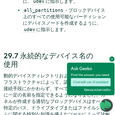
に、
に指示します。
udev
- ブロックデバイス
all_partitions
上のすべての使用可能なパーティション
にデバイスノードを作成するように、
に指示します。
udev
29.7
永続的なデバイス名の
使用
Ask Geeko
動的デバイスディレクトリおよび
ルールイン
Find the answer you need.
udev
フラストラクチャによって、認識順序やデバイスの
Chat with our AI assistant
接続手段にかかわらず、すべてのディスクデバイス
View our privacy policy
に一定の名前を指定できるようになりました。カー
ネルが作成する適切なブロックデバイスはすべて、
特定のバス、ドライブタイプまたはファイルシステ
ムに関する特別な知識を備えたツールによって診断