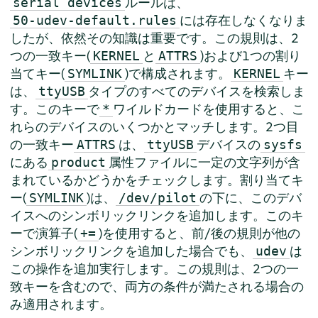
ルールは、
serial devices
には存在しなくなりま
50-udev-default.rules
したが、依然その知識は重要です。この規則は、2
つの一致キー(
と
)および1つの割り
KERNEL
ATTRS
当てキー(
)で構成されます。
キー
SYMLINK
KERNEL
は、
タイプのすべてのデバイスを検索しま
ttyUSB
す。このキーで
ワイルドカードを使用すると、こ
*
れらのデバイスのいくつかとマッチします。2つ目
の一致キー
は、
デバイスの
ATTRS
ttyUSB
sysfs
にある
属性ファイルに一定の文字列が含
product
まれているかどうかをチェックします。割り当てキ
ー(
)は、
の下に、このデバ
SYMLINK
/dev/pilot
イスへのシンボリックリンクを追加します。このキ
ーで演算子(
)を使用すると、前/後の規則が他の
+=
シンボリックリンクを追加した場合でも、
は
udev
この操作を追加実行します。この規則は、2つの一
致キーを含むので、両方の条件が満たされる場合の
み適用されます。