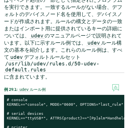
を実行できます。一致するルールがない場合、デフ
ォルトのデバイスノード名を使用して、デバイスノ
ードが作成されます。ルールの構文とデータの一致
またはインポート用に提供されているキーの詳細に
ついては、
のマニュアルページで説明されて
udev
います。以下に示すルール例では、
ルール構
udev
文の基本を紹介します。これらのルール例は、すべ
て
デフォルトルールセット
udev
/usr/lib/udev/rules.d/50-udev-
default.rules
に含まれています。
例 29.1:
ルール例
udev
# console

KERNEL=="console", MODE="0600", OPTIONS="last_rule"

# serial devices

KERNEL=="ttyUSB*", ATTRS{product}=="[Pp]alm*Handheld*
# printer
