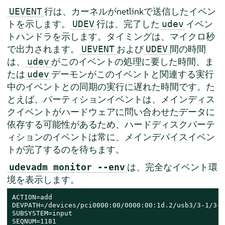
行は、カーネルがnetlinkで送信したイベン
UEVENT
トを示します。
行は、完了した
イベン
UDEV
udev
トハンドラを示します。タイミングは、マイクロ秒
で出力されます。
および
間の時間
UEVENT
UDEV
は、
がこのイベントの処理に要した時間、ま
udev
たは
デーモンがこのイベントと関連する実行
udev
中のイベントとの同期の実行に遅れた時間です。た
とえば、パーティションイベントは、メインディス
クイベントがハードウェアに問い合わせたデータに
依存する可能性があるため、ハードディスクパーテ
ィションのイベントは常に、メインデバイスイベン
トが完了するのを待ちます。
は、完全なイベント環
udevadm monitor --env
境を表示します。
ACTION=add

DEVPATH=/devices/pci0000:00/0000:00:1d.2/usb3/3-1/3-1
SUBSYSTEM=input

SEQNUM=1181
