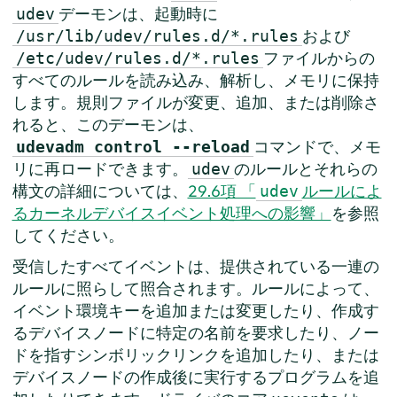
デーモンは、起動時に
udev
および
/usr/lib/udev/rules.d/*.rules
ファイルからの
/etc/udev/rules.d/*.rules
すべてのルールを読み込み、解析し、メモリに保持
します。規則ファイルが変更、追加、または削除さ
れると、このデーモンは、
コマンドで、メモ
udevadm control --reload
リに再ロードできます。
のルールとそれらの
udev
構文の詳細については、
29.6項 「
ルールによ
udev
るカーネルデバイスイベント処理への影響」
を参照
してください。
受信したすべてイベントは、提供されている一連の
ルールに照らして照合されます。ルールによって、
イベント環境キーを追加または変更したり、作成す
るデバイスノードに特定の名前を要求したり、ノー
ドを指すシンボリックリンクを追加したり、または
デバイスノードの作成後に実行するプログラムを追