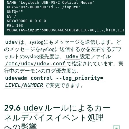
NAME="Logitech USB-PS/2 Optical Mouse"

PHYS="usb-0000:00:1d.2-1/input0"

UNIQ=""

EV=7

KEY=70000 0 0 0 0

REL=103

MODALIAS=input:b0003v046DpC03Ee0110-e0,1,2,k110,111,1
は、syslogにもメッセージを送信します。ど
udev
のメッセージをsyslogに送信するかを左右するデフ
ォルトのsyslog優先度は、
設定ファイル
udev
で指定されています。実
/etc/udev/udev.conf
行中のデーモンのログ優先度は、
udevadm control --log_priority=
で変更できます。
LEVEL/NUMBER
29.6
ルールによるカー
udev
ネルデバイスイベント処理
への影響