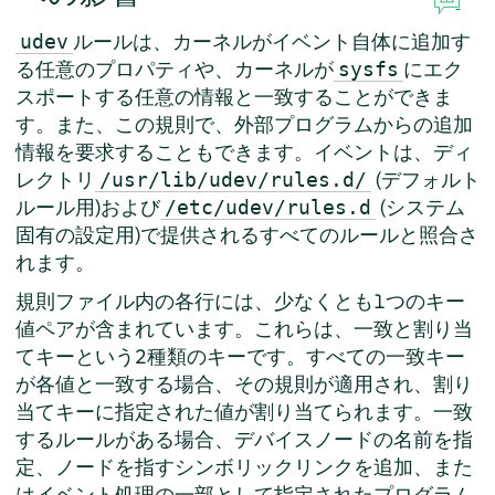
ルールは、カーネルがイベント自体に追加す
udev
る任意のプロパティや、カーネルが
にエク
sysfs
スポートする任意の情報と一致することができま
す。また、この規則で、外部プログラムからの追加
情報を要求することもできます。イベントは、ディ
レクトリ
(デフォルト
/usr/lib/udev/rules.d/
ルール用)および
(システム
/etc/udev/rules.d
固有の設定用)で提供されるすべてのルールと照合さ
れます。
規則ファイル内の各行には、少なくとも1つのキー
値ペアが含まれています。これらは、一致と割り当
てキーという2種類のキーです。すべての一致キー
が各値と一致する場合、その規則が適用され、割り
当てキーに指定された値が割り当てられます。一致
するルールがある場合、デバイスノードの名前を指
定、ノードを指すシンボリックリンクを追加、また
はイベント処理の一部として指定されたプログラム