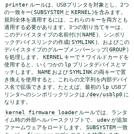
ルールは、USBプリンタを対象とし、2つ
printer
の一致キー(
と
)を含みます。
SUBSYSTEM
KERNEL
規則全体を適用するには、これらのキーを両方とも
適用する必要があります。3つの割り当てキーは、
このデバイスタイプの名前付け(
)、シンボリ
NAME
ックデバイスリンクの作成(
)、およびこの
SYMLINK
デバイスタイプのグループメンバーシップ(
)
GROUP
を処理します。
キーで
ワイルドカードを
KERNEL
*
使用すると、いくつかの
プリンタデバイスとマ
lp
ッチします。
および
の両キーで置
NAME
SYMLINK
き換えを使用すると、これらの文字列を内部デバイ
ス名で拡張できます。たとえば、最初の
USBプ
lp
リンタへのシンボリックリンクは
に
/dev/usblp0
なります。
ルールでは、ランタ
kernel firmware loader
イム時の外部ヘルパースクリプトで、
が追加
udev
ファームウェアをロードします。
一致
SUBSYSTEM