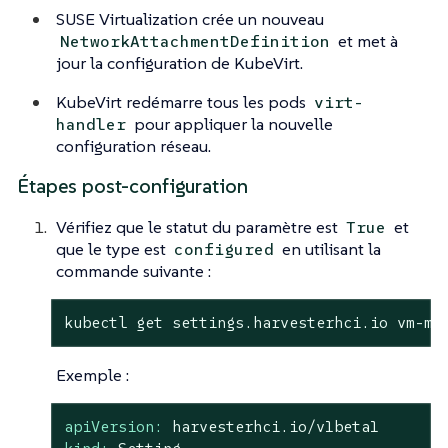
SUSE Virtualization crée un nouveau
et met à
NetworkAttachmentDefinition
jour la configuration de KubeVirt.
KubeVirt redémarre tous les pods
virt-
pour appliquer la nouvelle
handler
configuration réseau.
Étapes post-configuration
Vérifiez que le statut du paramètre est
et
True
que le type est
en utilisant la
configured
commande suivante :
kubectl get settings.harvesterhci.io vm-mi
Exemple :
apiVersion:
harvesterhci.io/v1beta1