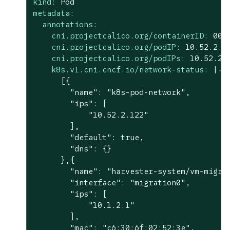
kind:
Pod
metadata:
annotations:
cni.projectcalico.org/containerID:
004
cni.projectcalico.org/podIP:
10.52
.2
.1
cni.projectcalico.org/podIPs:
10.52
.2
.
k8s.v1.cni.cncf.io/network-status:
|-

      [{

        "name": "k8s-pod-network",

        "ips": [

            "10.52.2.122"

        ],

        "default": true,

        "dns": {}

      },{

        "name": "harvester-system/vm-migrat
        "interface": "migration0",

        "ips": [

            "10.1.2.1"

        ],

        "mac": "c6:30:6f:02:52:3e",
