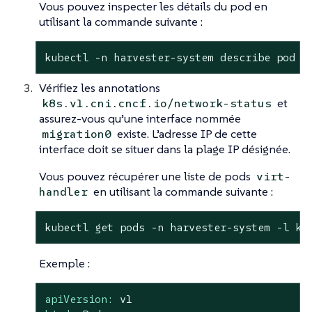
Vous pouvez inspecter les détails du pod en
utilisant la commande suivante :
kubectl -n harvester-system describe pod <
Vérifiez les annotations
et
k8s.v1.cni.cncf.io/network-status
assurez-vous qu’une interface nommée
existe. L’adresse IP de cette
migration0
interface doit se situer dans la plage IP désignée.
Vous pouvez récupérer une liste de pods
virt-
en utilisant la commande suivante :
handler
kubectl get pods -n harvester-system -l ku
Exemple :
apiVersion:
v1