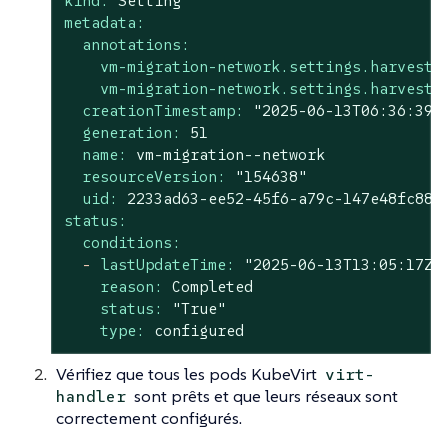
kind:
Setting
metadata:
annotations:
vm-migration-network.settings.harveste
vm-migration-network.settings.harveste
creationTimestamp:
"2025-06-13T06:36:39Z
generation:
51
name:
vm-migration--network
resourceVersion:
"154638"
uid:
2233ad63-ee52-45f6-a79c-147e48fc88d
status:
conditions:
-
lastUpdateTime:
"2025-06-13T13:05:17Z"
reason:
Completed
status:
"True"
type:
configured
Vérifiez que tous les pods KubeVirt
virt-
sont prêts et que leurs réseaux sont
handler
correctement configurés.