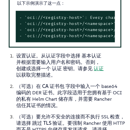
以下示例演示了这一点：
- `oci://<registry-host>`: Every chart in 
- `oci://<registry-host>/<namespace>`: Eve
- `oci://<registry-host>/<namespace>/<char
- `oci://<registry-host>/<namespace>/<char
设置认证。从认证字段中选择
基本认证
并根据需要输入用户名和密码。否则，
创建或选择一个
认证
密钥。请参见
认证
以获取完整描述。
（可选）在
CA 证书包
字段中输入一个 base64
编码的 DER 证书。此字段适用于您拥有基于 OCI
的私有 Helm Chart 储存库，并需要 Rancher
信任其证书的情况。
（可选）要允许不安全的连接而不执行 SSL 检查，
请选择
跳过 TLS 验证
。要强制 Rancher 使用 HTTP
而不是 HTTPS 向储存库发送请求，请选择