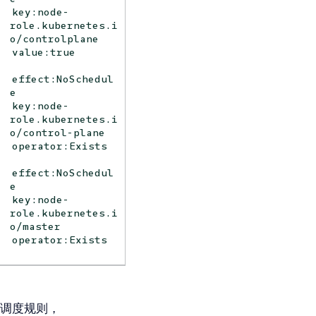
key:node-
role.kubernetes.i
o/controlplane
value:true
effect:NoSchedul
e
key:node-
role.kubernetes.i
o/control-plane
operator:Exists
effect:NoSchedul
e
key:node-
role.kubernetes.i
o/master
operator:Exists
调度规则，