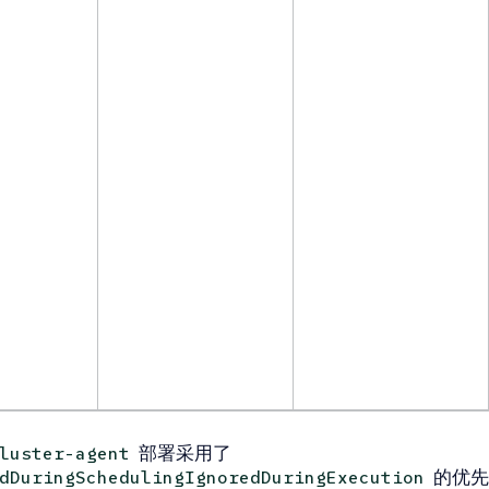
部署采用了
luster-agent
的优先
dDuringSchedulingIgnoredDuringExecution