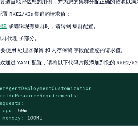
要适当地评估您的用例，并为您的集群分配正确的资源以满
配置 RKE2/K3s 集群的请求值：
创建
或编辑现有集群时，请转到
集群配置
。
集群代理
子部分。
需要使用
处理器保留
和
内存保留
字段配置您的请求值。
通过 YAML 配置，请将以下代码片段添加到您的 RKE2/K
erAgentDeploymentCustomization:
rrideResourceRequirements:
equests:
cpu:
50m
memory:
100Mi