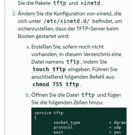
Sie die Pakete
und
.
tftp
xinetd
Ändern Sie die Konfiguration von xinetd, die
sich unter
befindet, um
/etc/xinetd.d/
sicherzustellen, dass der TFTP-Server beim
Booten gestartet wird:
Erstellen Sie, sofern noch nicht
vorhanden, in diesem Verzeichnis eine
Datei namens
, indem Sie
tftp
eingeben. Führen Sie
touch tftp
anschließend folgenden Befehl aus:
.
chmod 755 tftp
Öffnen Sie die Datei
und fügen
tftp
Sie die folgenden Zeilen hinzu:
service tftp

{

        socket_type            = dgram

        protocol               = udp

        wait                   = yes
