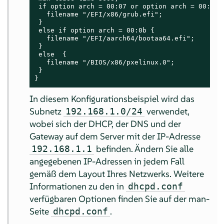
 if option arch = 00:07 or option arch = 00:09 {
   filename "/EFI/x86/grub.efi";

 }

 else if option arch = 00:0b {

   filename "/EFI/aarch64/bootaa64.efi";

 }

 else  {

   filename "/BIOS/x86/pxelinux.0";

 }

}
In diesem Konfigurationsbeispiel wird das
Subnetz
verwendet,
192.168.1.0/24
wobei sich der DHCP, der DNS und der
Gateway auf dem Server mit der IP-Adresse
befinden. Ändern Sie alle
192.168.1.1
angegebenen IP-Adressen in jedem Fall
gemäß dem Layout Ihres Netzwerks. Weitere
Informationen zu den in
dhcpd.conf
verfügbaren Optionen finden Sie auf der man-
Seite
.
dhcpd.conf