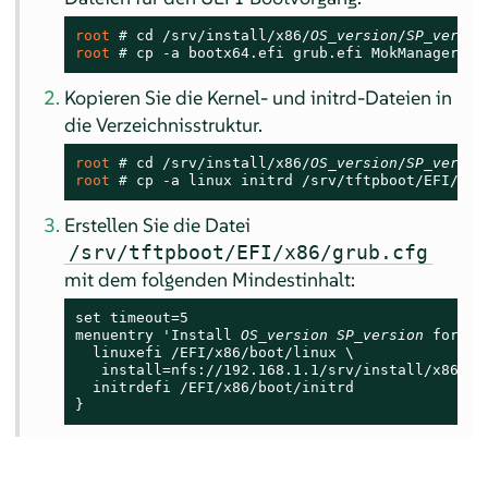
root 
# 
cd /srv/install/x86/
OS_version
/
SP_versio
root 
# 
cp -a bootx64.efi grub.efi MokManager.ef
Kopieren Sie die Kernel- und initrd-Dateien in
die Verzeichnisstruktur.
root 
# 
cd /srv/install/x86/
OS_version
/
SP_versio
root 
# 
cp -a linux initrd /srv/tftpboot/EFI/x86
Erstellen Sie die Datei
/srv/tftpboot/EFI/x86/grub.cfg
mit dem folgenden Mindestinhalt:
set timeout=5

menuentry 'Install 
OS_version
SP_version
 for x8
  linuxefi /EFI/x86/boot/linux \

   install=nfs://192.168.1.1/srv/install/x86/
OS
  initrdefi /EFI/x86/boot/initrd

}