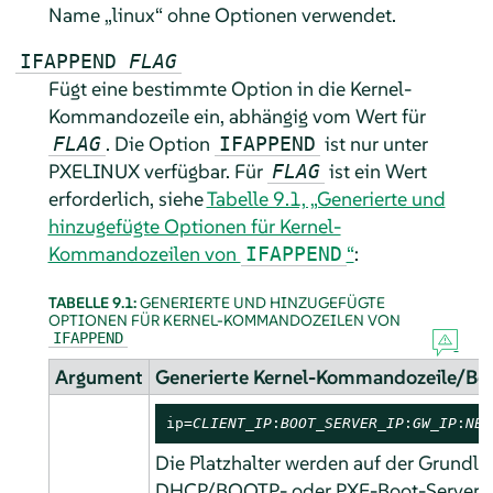
Name
„
linux
“
ohne Optionen verwendet.
IFAPPEND
FLAG
Fügt eine bestimmte Option in die Kernel-
Kommandozeile ein, abhängig vom Wert für
. Die Option
ist nur unter
FLAG
IFAPPEND
PXELINUX verfügbar. Für
ist ein Wert
FLAG
erforderlich, siehe
Tabelle 9.1, „Generierte und
hinzugefügte Optionen für Kernel-
Kommandozeilen von
“
:
IFAPPEND
TABELLE 9.1:
GENERIERTE UND HINZUGEFÜGTE
OPTIONEN FÜR KERNEL-KOMMANDOZEILEN VON
IFAPPEND
Argument
Generierte Kernel-Kommandozeile/Be
ip=
CLIENT_IP
:
BOOT_SERVER_IP
:
GW_IP
:
NET
Die Platzhalter werden auf der Grundl
DHCP/BOOTP- oder PXE-Boot-Server er