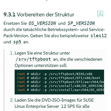
9.3.1
Vorbereiten der Struktur
Ersetzen Sie
und
OS_VERSION
SP_VERSION
durch die tatsächliche Betriebssystem- und Service-
Pack-Version. Geben Sie also beispielsweise
sles12
und
an.
sp5
Legen Sie eine Struktur unter
an, die die verschiedenen
/srv/tftpboot
Optionen unterstützen soll.
root 
# 
root 
# 
root 
# 
root 
# 
mkdir -p /srv/install/x86/
OS_VERSION
/
SP_
root 
# 
mkdir -p /srv/install/aarch64/
OS_VERSION
Laden Sie die DVD-ISO-Images für
SUSE
Linux Enterprise Server
12 SP5 für alle