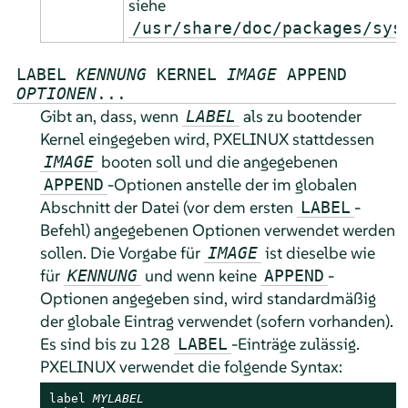
siehe
/usr/share/doc/packages/sys
LABEL
KENNUNG
KERNEL
IMAGE
APPEND
OPTIONEN
...
Gibt an, dass, wenn
als zu bootender
LABEL
Kernel eingegeben wird, PXELINUX stattdessen
booten soll und die angegebenen
IMAGE
-Optionen anstelle der im globalen
APPEND
Abschnitt der Datei (vor dem ersten
-
LABEL
Befehl) angegebenen Optionen verwendet werden
sollen. Die Vorgabe für
ist dieselbe wie
IMAGE
für
und wenn keine
-
KENNUNG
APPEND
Optionen angegeben sind, wird standardmäßig
der globale Eintrag verwendet (sofern vorhanden).
Es sind bis zu 128
-Einträge zulässig.
LABEL
PXELINUX verwendet die folgende Syntax:
label 
MYLABEL