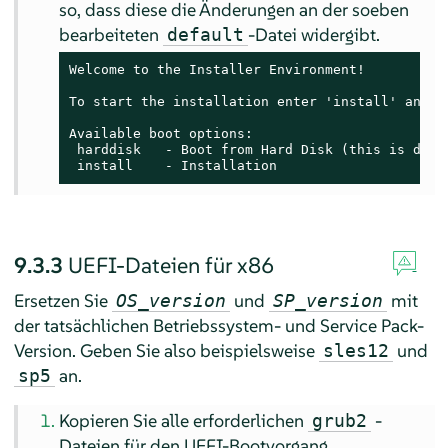
so, dass diese die Änderungen an der soeben
bearbeiteten
-Datei widergibt.
default
Welcome to the Installer Environment!

To start the installation enter 'install' and pr
Available boot options:

 harddisk   - Boot from Hard Disk (this is defau
 install    - Installation
9.3.3
UEFI-Dateien für x86
Ersetzen Sie
und
mit
OS_version
SP_version
der tatsächlichen Betriebssystem- und Service Pack-
Version. Geben Sie also beispielsweise
und
sles12
an.
sp5
Kopieren Sie alle erforderlichen
-
grub2
Dateien für den UEFI-Bootvorgang.