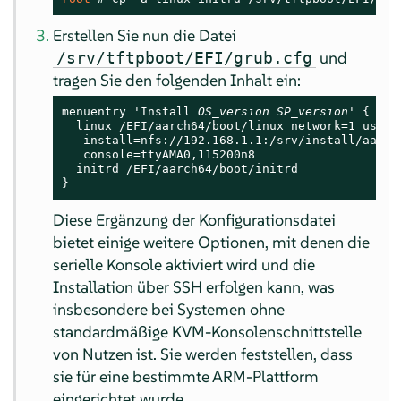
Erstellen Sie nun die Datei
und
/srv/tftpboot/EFI/grub.cfg
tragen Sie den folgenden Inhalt ein:
menuentry 'Install 
OS_version
SP_version
' {

  linux /EFI/aarch64/boot/linux network=1 usessh
   install=nfs://192.168.1.1:/srv/install/aarch
   console=ttyAMA0,115200n8

  initrd /EFI/aarch64/boot/initrd

}
Diese Ergänzung der Konfigurationsdatei
bietet einige weitere Optionen, mit denen die
serielle Konsole aktiviert wird und die
Installation über SSH erfolgen kann, was
insbesondere bei Systemen ohne
standardmäßige KVM-Konsolenschnittstelle
von Nutzen ist. Sie werden feststellen, dass
sie für eine bestimmte ARM-Plattform
eingerichtet wurde.