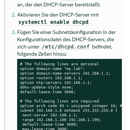
an, der den DHCP-Server bereitstellt.
Aktivieren Sie den DHCP-Server mit
.
systemctl enable dhcpd
Fügen Sie einer Subnetzkonfiguration in der
Konfigurationsdatei des DHCP-Servers, die
sich unter
befindet,
/etc/dhcpd.conf
folgende Zeilen hinzu:
# The following lines are optional

option domain-name "my.lab";

option domain-name-servers 192.168.1.1;

option routers 192.168.1.1;

option ntp-servers 192.168.1.1;

ddns-update-style none;

default-lease-time 3600;

# The following lines are required

option arch code 93 = unsigned integer 16; # RFC
subnet 192.168.1.0 netmask 255.255.255.0 {

 next-server 192.168.1.1;

 range 192.168.1.100 192.168.1.199;

 default-lease-time 3600;

 max-lease-time 3600;
