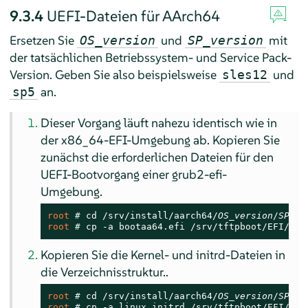
9.3.4
UEFI-Dateien für AArch64
Ersetzen Sie
und
mit
OS_version
SP_version
der tatsächlichen Betriebssystem- und Service Pack-
Version. Geben Sie also beispielsweise
und
sles12
an.
sp5
Dieser Vorgang läuft nahezu identisch wie in
der x86_64-EFI-Umgebung ab. Kopieren Sie
zunächst die erforderlichen Dateien für den
UEFI-Bootvorgang einer grub2-efi-
Umgebung.
root 
# 
cd /srv/install/aarch64/
OS_version
/
SP_ve
root 
# 
cp -a bootaa64.efi /srv/tftpboot/EFI/aar
Kopieren Sie die Kernel- und initrd-Dateien in
die Verzeichnisstruktur..
root 
# 
cd /srv/install/aarch64/
OS_version
/
SP_ve
root 
# 
cp -a linux initrd /srv/tftpboot/EFI/aar