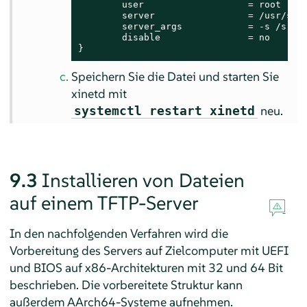
        user                   = root

        server                 = /usr/sbin
        server_args            = -s /srv/t
        disable                = no

}
Speichern Sie die Datei und starten Sie
xinetd mit
neu.
systemctl restart xinetd
9.3
Installieren von Dateien
auf einem TFTP-Server
In den nachfolgenden Verfahren wird die
Vorbereitung des Servers auf Zielcomputer mit UEFI
und BIOS auf x86-Architekturen mit 32 und 64 Bit
beschrieben. Die vorbereitete Struktur kann
außerdem AArch64-Systeme aufnehmen.