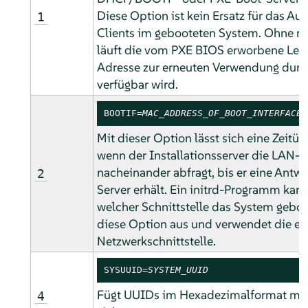
Diese Option ist kein Ersatz für das A
1
Clients im gebooteten System. Ohne r
läuft die vom PXE BIOS erworbene Leas
Adresse zur erneuten Verwendung dur
verfügbar wird.
BOOTIF=
MAC_ADDRESS_OF_BOOT_INTERFACE
Mit dieser Option lässt sich eine Zeitü
wenn der Installationsserver die LAN-Sc
nacheinander abfragt, bis er eine Ant
2
Server erhält. Ein initrd-Programm kann
welcher Schnittstelle das System geboot
diese Option aus und verwendet die er
Netzwerkschnittstelle.
SYSUUID=
SYSTEM_UUID
Fügt UUIDs im Hexadezimalformat mit 
4