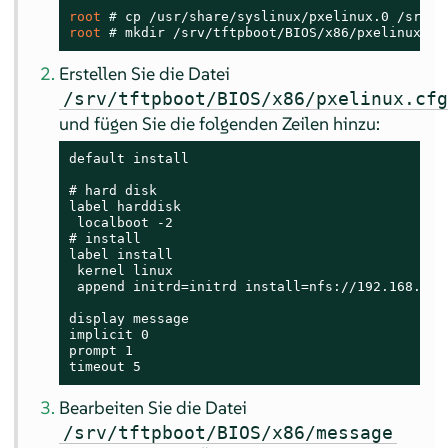
root 
# 
root 
# 
mkdir /srv/tftpboot/BIOS/x86/pxelinux.cf
Erstellen Sie die Datei
/srv/tftpboot/BIOS/x86/pxelinux.cf
und fügen Sie die folgenden Zeilen hinzu:
default install

# hard disk

label harddisk

 localboot -2

# install

label install

 kernel linux

 append initrd=initrd install=nfs://192.168.1.1
display message

implicit 0

prompt 1

timeout 5
Bearbeiten Sie die Datei
/srv/tftpboot/BIOS/x86/message