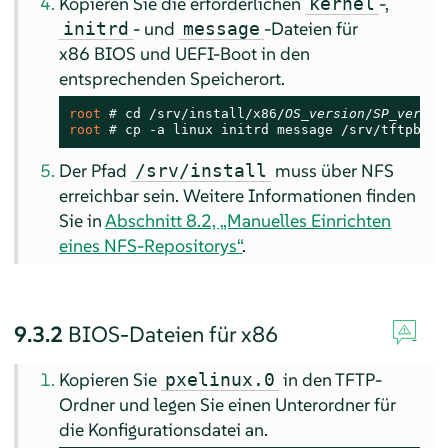
Kopieren Sie die erforderlichen
-,
kernel
- und
-Dateien für
initrd
message
x86 BIOS und UEFI-Boot in den
entsprechenden Speicherort.
root 
# 
cd /srv/install/x86/
OS_version
/
SP_versio
root 
# 
cp -a linux initrd message /srv/tftpboot
Der Pfad
muss über NFS
/srv/install
erreichbar sein. Weitere Informationen finden
Sie in
Abschnitt 8.2, „Manuelles Einrichten
eines NFS-Repositorys“
.
9.3.2
BIOS-Dateien für x86
Kopieren Sie
in den TFTP-
pxelinux.0
Ordner und legen Sie einen Unterordner für
die Konfigurationsdatei an.