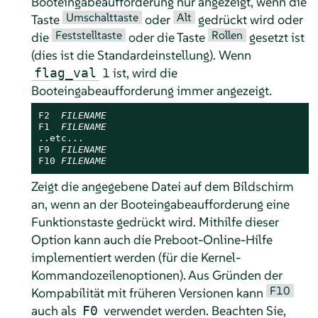
Booteingabeaufforderung nur angezeigt, wenn die
Umschalttaste
Alt
Taste
oder
gedrückt wird oder
Feststelltaste
Rollen
die
oder die Taste
gesetzt ist
(dies ist die Standardeinstellung). Wenn
1 ist, wird die
flag_val
Booteingabeaufforderung immer angezeigt.
F2  
FILENAME
F1  
FILENAME
..etc...

F9  
FILENAME
F10 
FILENAME
Zeigt die angegebene Datei auf dem Bildschirm
an, wenn an der Booteingabeaufforderung eine
Funktionstaste gedrückt wird. Mithilfe dieser
Option kann auch die Preboot-Online-Hilfe
implementiert werden (für die Kernel-
Kommandozeilenoptionen). Aus Gründen der
F10
Kompabilität mit früheren Versionen kann
auch als
verwendet werden. Beachten Sie,
F0