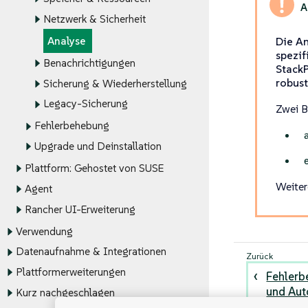
Netzwerk & Sicherheit
Die An
Analyse
spezif
Benachrichtigungen
StackP
robust
Sicherung & Wiederherstellung
Legacy-Sicherung
Zwei B
Fehlerbehebung
Upgrade und Deinstallation
Plattform: Gehostet von SUSE
Weiter
Agent
Rancher UI-Erweiterung
Verwendung
Datenaufnahme & Integrationen
Plattformerweiterungen
Fehlerb
und Aut
Kurz nachgeschlagen