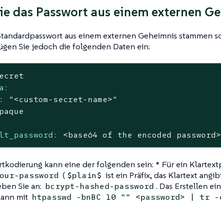
ie das Passwort aus einem externen G
tandardpasswort aus einem externen Geheimnis stammen sol
fügen Sie jedoch die folgenden Daten ein:
ecret
a:
:
"<custom-secret-name>"
paque
lt_password:
<base64
of
the
encoded
password
tkodierung kann eine der folgenden sein: * Für ein Klartext
(
ist ein Präfix, das Klartext angi
our-password
$plain$
eben Sie an:
. Das Erstellen e
bcrypt-hashed-password
kann mit
htpasswd -bnBC 10 "" <password> | tr -