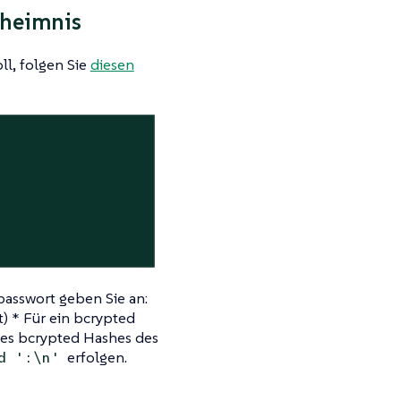
eheimnis
l, folgen Sie
diesen
>
passwort geben Sie an:
bt) * Für ein bcrypted
ines bcrypted Hashes des
erfolgen.
d ':\n'