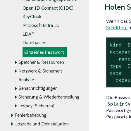
Holen S
Open ID Connect (OIDC)
KeyCloak
Wenn das S
Microsoft Entra ID
Schritten
, 
LDAP
Dateibasiert
kind:
S
metadat
Einzelnes Passwort
name
Speicher & Ressourcen
type:
O
Netzwerk & Sicherheit
data:
Analyse
defau
Benachrichtigungen
Die Passwor
Sicherung & Wiederherstellung
$plain$y
Legacy-Sicherung
Passwort g
Fehlerbehebung
Passworts 
Upgrade und Deinstallation