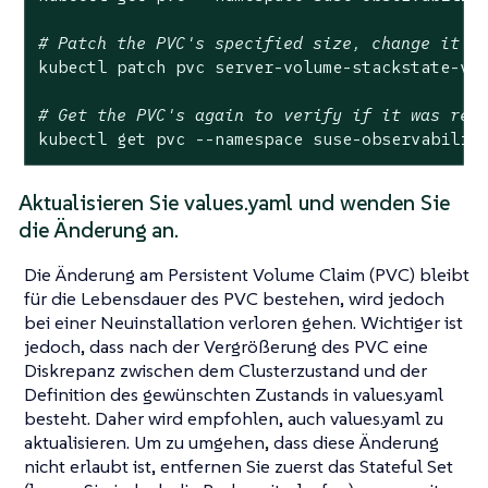
# Patch the PVC's specified size, change it t
kubectl patch pvc server-volume-stackstate-vi
# Get the PVC's again to verify if it was res
kubectl get pvc --namespace suse-observabilit
Aktualisieren Sie values.yaml und wenden Sie
die Änderung an.
Die Änderung am Persistent Volume Claim (PVC) bleibt
für die Lebensdauer des PVC bestehen, wird jedoch
bei einer Neuinstallation verloren gehen. Wichtiger ist
jedoch, dass nach der Vergrößerung des PVC eine
Diskrepanz zwischen dem Clusterzustand und der
Definition des gewünschten Zustands in values.yaml
besteht. Daher wird empfohlen, auch values.yaml zu
aktualisieren. Um zu umgehen, dass diese Änderung
nicht erlaubt ist, entfernen Sie zuerst das Stateful Set