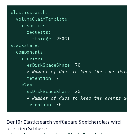
elasticsearch:
volumeClaimTemplate:
resources:
requests:
storage:
250Gi
stackstate:
components:
receiver:
esDiskSpaceShare:
70
# Number of days to keep the logs data 
retention:
7
e2es:
esDiskSpaceShare:
30
# Number of days to keep the events dat
retention:
30
Der für Elasticsearch verfügbare Speicherplatz wird
über den Schlüssel