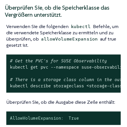
Überprüfen Sie, ob die Speicherklasse das
Vergrößern unterstützt.
Verwenden Sie die folgenden
Befehle, um
kubectl
die verwendete Speicherklasse zu ermitteln und zu
überprüfen, ob
auf true
allowVolumeExpansion
gesetzt ist.
# Get the PVC's for SUSE Observability
kubectl get pvc --namespace suse-observability
# There is a storage class column in the outp
kubectl describe storageclass <storage-class-
Überprüfen Sie, ob die Ausgabe diese Zeile enthält:
AllowVolumeExpansion:  True