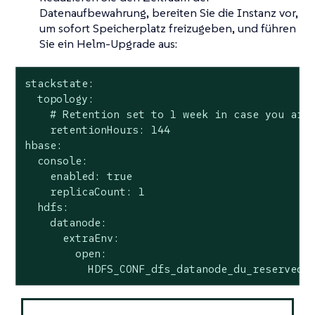
Datenaufbewahrung, bereiten Sie die Instanz vor,
um sofort Speicherplatz freizugeben, und führen
Sie ein Helm-Upgrade aus:
stackstate:

  topology:

    # Retention set to 1 week in case you are 
    retentionHours: 144

hbase:

  console:

    enabled: true

    replicaCount: 1

  hdfs:

    datanode:

      extraEnv:

        open:

          HDFS_CONF_dfs_datanode_du_reserved_