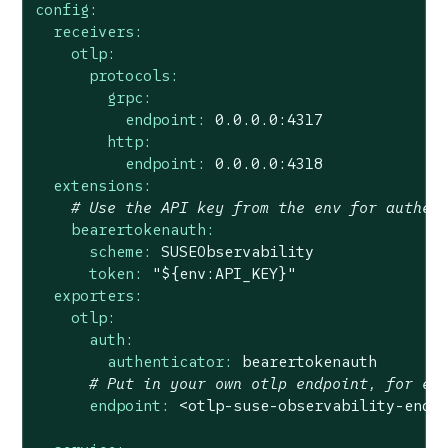
config:
receivers:
otlp:
protocols:
grpc:
endpoint:
0.0
.0
.0
:4317
http:
endpoint:
0.0
.0
.0
:4318
extensions:
# Use the API key from the env for authen
bearertokenauth:
scheme:
SUSEObservability
token:
"${env:API_KEY}"
exporters:
otlp:
auth:
authenticator:
bearertokenauth
# Put in your own otlp endpoint, for ex
endpoint:
<otlp-suse-observability-endp