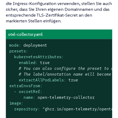
die Ingress-Konfiguration verwenden, stellen Sie auch
sicher, dass Sie Ihren eigenen Domainnamen und das
entsprechende TLS-Zertifikat-Secret an den
markierten Stellen einfügen.
otel-collector.yaml
mode:
deployment
presets:
kubernetesAttributes:
enabled:
true
# You can also configure the preset to ad
# The label/annotation name will become t
extractAllPodLabels:
true
extraEnvsFrom:
-
secretRef:
name:
open-telemetry-collector
image:
repository:
"ghcr.io/open-telemetry/opentel