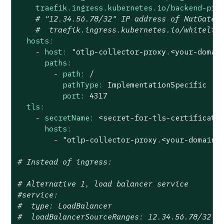
traefik.ingress.kubernetes.io/backend-pro
# "12.34.56.78/32" IP address of NatGatew
#  traefik.ingress.kubernetes.io/whitelis
hosts:
-
host:
"otlp-collector-proxy.<your-domai
paths:
-
path:
/
pathType:
ImplementationSpecific
port:
4317
tls:
-
secretName:
<secret-for-tls-certificate
hosts:
-
"otlp-collector-proxy.<your-domain>
# Instead of ingress:
# Alternative 1, load balancer service
#service:
#  type: LoadBalancer
#  loadBalancerSourceRanges: 12.34.56.78/32 #