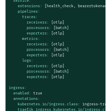
service:
extensions:
[health_check,
bearertokenaut
pipelines:
traces:
receivers:
[otlp]
processors:
[batch]
exporters:
[otlp]
metrics:
receivers:
[otlp]
processors:
[batch]
exporters:
[otlp]
logs:
receivers:
[otlp]
processors:
[batch]
exporters:
[otlp]
ingress:
enabled:
true
annotations:
kubernetes.io/ingress.class:
ingress-trae
traefik.ingress.kubernetes.io/ingress.cla