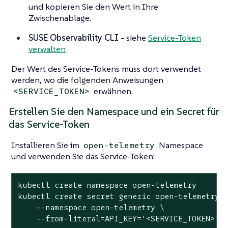
und kopieren Sie den Wert in Ihre
Zwischenablage.
SUSE Observability CLI
- siehe
Service-Token
verwalten
Der Wert des Service-Tokens muss dort verwendet
werden, wo die folgenden Anweisungen
erwähnen.
<SERVICE_TOKEN>
Erstellen Sie den Namespace und ein Secret für
das Service-Token
Installieren Sie im
Namespace
open-telemetry
und verwenden Sie das Service-Token:
kubectl create namespace open-telemetry

kubectl create secret generic open-telemetry-c
    --namespace open-telemetry \

    --from-literal=API_KEY=
'<SERVICE_TOKEN>'