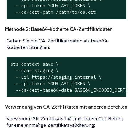
  --api-token YOUR_API_TOKEN \

  --ca-cert-path /path/to/ca.crt
Methode 2: Base64-kodierte CA-Zertifikatdaten
Geben Sie die CA-Zertifikatsdaten als base64-
kodierten String an:
sts context save \

  --name staging \

  --url https://staging.internal \

  --api-token YOUR_API_TOKEN \

  --ca-cert-base64-data BASE64_ENCODED_CERTIF
Verwendung von CA-Zertifikaten mit anderen Befehlen
Verwenden Sie Zertifikatsflags mit jedem CLI-Befehl
für eine einmalige Zertifikatsvalidierung: