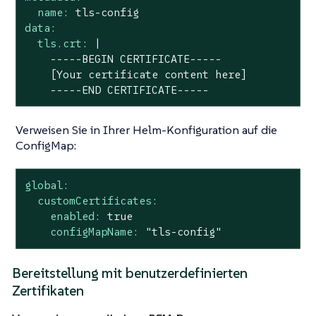
name:
tls-config
data:
tls.crt:
|

    -----BEGIN CERTIFICATE-----

    [Your certificate content here]

    -----END CERTIFICATE-----
Verweisen Sie in Ihrer Helm-Konfiguration auf die
ConfigMap:
global:
customCertificates:
enabled:
true
configMapName:
"tls-config"
Bereitstellung mit benutzerdefinierten
Zertifikaten