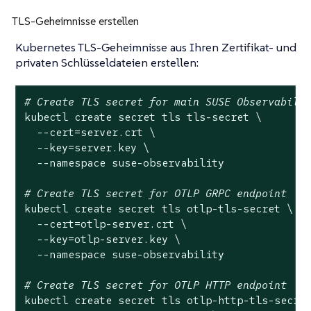
TLS-Geheimnisse erstellen
Kubernetes TLS-Geheimnisse aus Ihren Zertifikat- und
privaten Schlüsseldateien erstellen:
# Create TLS secret for main SUSE Observabili
kubectl create secret tls tls-secret \

  --cert=server.crt \

  --key=server.key \

  --namespace suse-observability

# Create TLS secret for OTLP GRPC endpoint
kubectl create secret tls otlp-tls-secret \

  --cert=otlp-server.crt \

  --key=otlp-server.key \

  --namespace suse-observability

# Create TLS secret for OTLP HTTP endpoint
kubectl create secret tls otlp-http-tls-secret