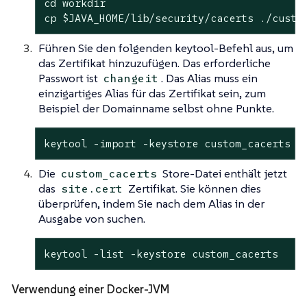
cd
 workdir

cp 
$JAVA_HOME
/lib/security/cacerts ./custo
Führen Sie den folgenden keytool-Befehl aus, um
das Zertifikat hinzuzufügen. Das erforderliche
Passwort ist
. Das Alias muss ein
changeit
einzigartiges Alias für das Zertifikat sein, zum
Beispiel der Domainname selbst ohne Punkte.
keytool -import -keystore custom_cacerts -
Die
Store-Datei enthält jetzt
custom_cacerts
das
Zertifikat. Sie können dies
site.cert
überprüfen, indem Sie nach dem Alias in der
Ausgabe von suchen.
keytool -list -keystore custom_cacerts
Verwendung einer Docker-JVM