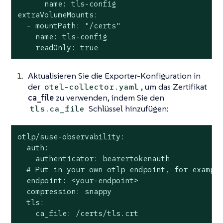
      name: tls-config

extraVolumeMounts:

  - mountPath: "/certs"

    name: tls-config

    readOnly: true
Aktualisieren Sie die Exporter-Konfiguration in
der
, um das Zertifikat
otel-collector.yaml
ca_file
zu verwenden, indem Sie den
Schlüssel hinzufügen:
tls.ca_file
otlp/suse-observability:

  auth:

    authenticator: bearertokenauth

  # Put in your own otlp endpoint, for example
  endpoint: <your-endpoint>

  compression: snappy

  tls:

    ca_file: /certs/tls.crt