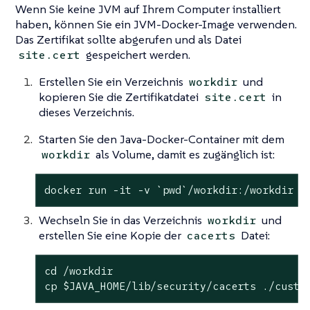
Wenn Sie keine JVM auf Ihrem Computer installiert
haben, können Sie ein JVM-Docker-Image verwenden.
Das Zertifikat sollte abgerufen und als Datei
gespeichert werden.
site.cert
Erstellen Sie ein Verzeichnis
und
workdir
kopieren Sie die Zertifikatdatei
in
site.cert
dieses Verzeichnis.
Starten Sie den Java-Docker-Container mit dem
als Volume, damit es zugänglich ist:
workdir
docker run -it -v `
pwd
`/workdir:/workdir  
Wechseln Sie in das Verzeichnis
und
workdir
erstellen Sie eine Kopie der
Datei:
cacerts
cd
 /workdir

cp 
$JAVA_HOME
/lib/security/cacerts ./custo