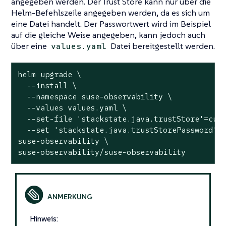
angegeben werden. Der Trust Store kann nur über die
Helm-Befehlszeile angegeben werden, da es sich um
eine Datei handelt. Der Passwortwert wird im Beispiel
auf die gleiche Weise angegeben, kann jedoch auch
über eine
Datei bereitgestellt werden.
values.yaml
helm upgrade \

  --install \

  --namespace suse-observability \

  --values values.yaml \

  --
set
-file 
'stackstate.java.trustStore'
=cust
  --
set
'stackstate.java.trustStorePassword'
=c
suse-observability \

suse-observability/suse-observability
Hinweis: