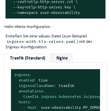
  --cert=otlp-http-server.crt \

  --key=otlp-http-server.key \

  --namespace suse-observability
Helm-Werte-Konfiguration
Erstellen Sie eine values-Datei (zum Beispiel
) mit der
ingress-with-tls-values.yaml
Ingress-Konfiguration:
Traefik (Standard)
Nginx
ingress:
enabled:
true
ingressClassName:
traefik
annotations:
traefik.ingress.kubernetes.io/proxy-bod
hosts:
-
host:
suse-observability.MY_DOMAIN