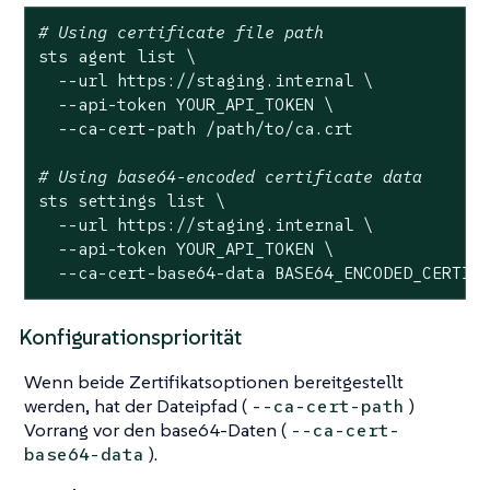
# Using certificate file path
sts agent list \

  --url https://staging.internal \

  --api-token YOUR_API_TOKEN \

  --ca-cert-path /path/to/ca.crt

# Using base64-encoded certificate data
sts settings list \

  --url https://staging.internal \

  --api-token YOUR_API_TOKEN \

  --ca-cert-base64-data BASE64_ENCODED_CERTIF
Konfigurationspriorität
Wenn beide Zertifikatsoptionen bereitgestellt
werden, hat der Dateipfad (
)
--ca-cert-path
Vorrang vor den base64-Daten (
--ca-cert-
).
base64-data