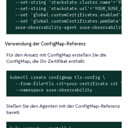
  --
set
-string 
'stackstate.cluster.name'
=
'YOU
  --
set
-string 
'stackstate.url'
=
'YOUR_SUSE_OB
  --
set
'global.customCertificates.enabled'
=
t
  --
set
'global.customCertificates.pemData'
=
"
  suse-observability-agent suse-observability
Verwendung der ConfigMap-Referenz
Für den Ansatz mit ConfigMap erstellen Sie die
ConfigMap, die Ihr Zertifikat enthält:
kubectl create configmap tls-config \

  --from-file=tls.crt=your-certificate.crt \

  --namespace suse-observability
Stellen Sie den Agenten mit der ConfigMap-Referenz
bereit: