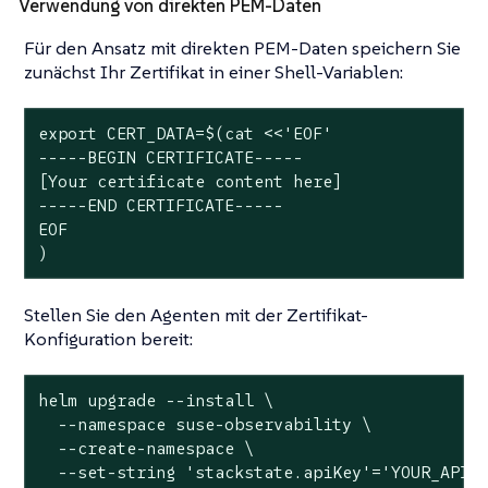
Verwendung von direkten PEM-Daten
Für den Ansatz mit direkten PEM-Daten speichern Sie
zunächst Ihr Zertifikat in einer Shell-Variablen:
export
 CERT_DATA=$(cat <<
'EOF'
-----BEGIN CERTIFICATE-----

[Your certificate content here]

-----END CERTIFICATE-----

EOF

)
Stellen Sie den Agenten mit der Zertifikat-
Konfiguration bereit:
helm upgrade --install \

  --namespace suse-observability \

  --create-namespace \

  --
set
-string 
'stackstate.apiKey'
=
'YOUR_API_