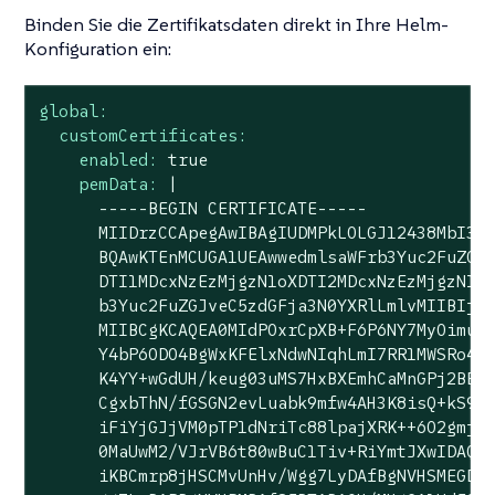
Binden Sie die Zertifikatsdaten direkt in Ihre Helm-
Konfiguration ein:
global:
customCertificates:
enabled:
true
pemData:
|

      -----BEGIN CERTIFICATE-----

      MIIDrzCCApegAwIBAgIUDMPkLOLGJ12438MbI32e
      BQAwKTEnMCUGA1UEAwwedmlsaWFrb3Yuc2FuZGJv
      DTI1MDcxNzEzMjgzN1oXDTI2MDcxNzEzMjgzN1ow
      b3Yuc2FuZGJveC5zdGFja3N0YXRlLmlvMIIBIjAN
      MIIBCgKCAQEA0MIdPOxrCpXB+F6P6NY7MyOimuVi
      Y4bP6ODO4BgWxKFElxNdwNIqhLmI7RR1MWSRo47o
      K4YY+wGdUH/keug03uMS7HxBXEmhCaMnGPj2BBfB
      CgxbThN/fGSGN2evLuabk9mfw4AH3K8isQ+kS9i3
      iFiYjGJjVM0pTP1dNriTc88lpajXRK++6O2gmjL9
      0MaUwM2/VJrVB6t80wBuC1Tiv+RiYmtJXwIDAQAB
      iKBCmrp8jHSCMvUnHv/Wgg7LyDAfBgNVHSMEGDAW