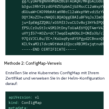
      gg7LyDAPBgNVHRMBAf8EBTADAQH/MHgGA1UdEQRx
      b3guc3RhY2tzdGF0ZS5pb4Ijb3RscC12aWxpYWtv
      dGUuaW+CKG90bHAtaHR0cC12aWxpYWtvdi5zYW5k
      DQYJKoZIhvcNAQELBQADggEBAIuBFVqJsJImOB4t
      ju+fpEWgZZQ0U/xGS9f3JvxCUJv8oj3HYkfPQQgt
      fPSLCzOuSt3c4SM1OtDnyToUaAf6YQQT4m+V4IKb
      uVYjfG7+KOZs+6CTJwqdIwpNDbLD+DNfo3b/c731
      97QiVJCL0u/fC+/KsUxq9ynAYSPgyd2CBnxnQDcq
      KIL9xaM3iTdvrWGtWeAiEQocsRBJM5xjqtnu0R5x
      -----END CERTIFICATE-----
Methode 2: ConfigMap-Verweis
Erstellen Sie eine Kubernetes ConfigMap mit Ihrem
Zertifikat und verweisen Sie in der Helm-Konfiguration
darauf:
apiVersion:
v1
kind:
ConfigMap
metadata: