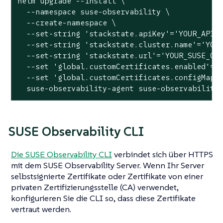
helm upgrade --install \

  --namespace suse-observability \

  --create-namespace \

  --
set
-string 
'stackstate.apiKey'
=
'YOUR_API_
  --
set
-string 
'stackstate.cluster.name'
=
'YOU
  --
set
-string 
'stackstate.url'
=
'YOUR_SUSE_OB
  --
set
'global.customCertificates.enabled'
=
t
  --
set
'global.customCertificates.configMapN
  suse-observability-agent suse-observability
SUSE Observability CLI
Die SUSE Observability CLI
verbindet sich über HTTPS
mit dem SUSE Observability Server. Wenn Ihr Server
selbstsignierte Zertifikate oder Zertifikate von einer
privaten Zertifizierungsstelle (CA) verwendet,
konfigurieren Sie die CLI so, dass diese Zertifikate
vertraut werden.