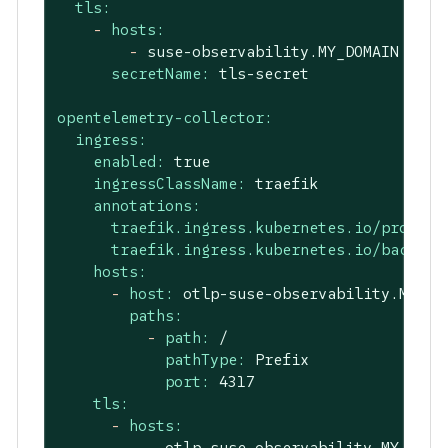
tls:
-
hosts:
-
suse-observability.MY_DOMAIN
secretName:
tls-secret
opentelemetry-collector:
ingress:
enabled:
true
ingressClassName:
traefik
annotations:
traefik.ingress.kubernetes.io/proxy-b
traefik.ingress.kubernetes.io/backend
hosts:
-
host:
otlp-suse-observability.MY_DO
paths:
-
path:
/
pathType:
Prefix
port:
4317
tls:
-
hosts:
-
otlp-suse-observability.MY_DOMA