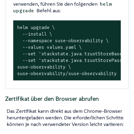
verwenden, führen Sie den folgenden
helm
Befehl aus:
upgrade
helm upgrade \

  --install \

  --namespace suse-observability \

  --values values.yaml \

  --
set
'stackstate.java.trustStoreBase64En
  --
set
'stackstate.java.trustStorePassword
suse-observability \

suse-observability/suse-observability
Zertifikat über den Browser abrufen
Das Zertifikat kann direkt aus dem Chrome-Browser
heruntergeladen werden. Die erforderlichen Schritte
können je nach verwendeter Version leicht variieren: