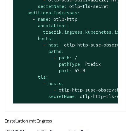
secretName:
otlp-tls-secret
additionalIngresses:
-
name:
otlp-http
annotations:
traefik.ingress.kubernetes.io/pro
hosts:
-
host:
otlp-http-suse-observabil
paths:
-
path:
/
pathType:
Prefix
port:
4318
tls:
-
hosts:
-
otlp-http-suse-observabilit
secretName:
otlp-http-tls-secre
Installation mit Ingress