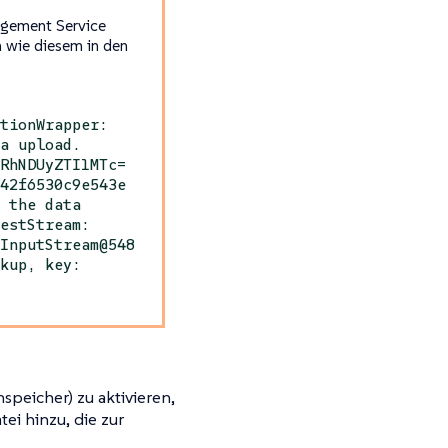
agement Service
n wie diesem in den
ptionWrapper:
ta upload.
WRhNDUyZTI1MTc=
542f6530c9e543e
e the data
gestStream:
gInputStream@548
ckup, key:
peicher) zu aktivieren,
tei hinzu, die zur