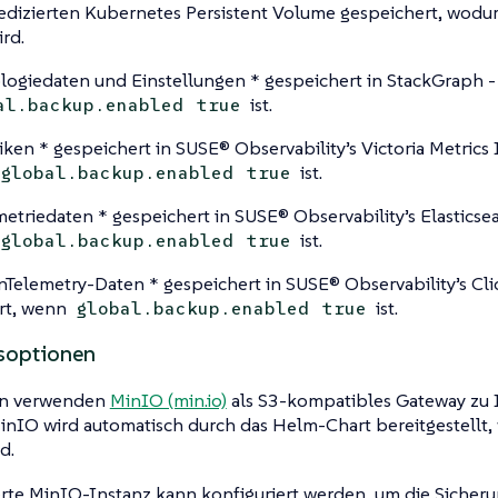
edizierten Kubernetes Persistent Volume gespeichert, wod
ird.
logiedaten und Einstellungen * gespeichert in StackGraph - 
ist.
al.backup.enabled
true
iken * gespeichert in SUSE® Observability’s Victoria Metrics I
ist.
global.backup.enabled
true
metriedaten * gespeichert in SUSE® Observability’s Elasticsear
ist.
global.backup.enabled
true
Telemetry-Daten * gespeichert in SUSE® Observability’s Cli
ert, wenn
ist.
global.backup.enabled
true
soptionen
en verwenden
MinIO (min.io)
als S3-kompatibles Gateway zu 
inIO wird automatisch durch das Helm-Chart bereitgestellt
d.
erte MinIO-Instanz kann konfiguriert werden, um die Sicheru