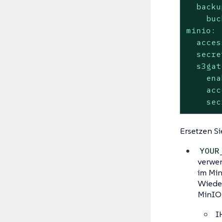
backu
buc
minio:
acces
secre
s3gat
ena
acc
sec
Ersetzen Si
YOUR
verwen
im Min
Wieder
MinIO
I