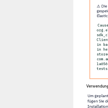
⚠️ Die
gespei
Elasti
Caus
org.e
sdk_c
Clien
in ba
in he
store
com.a
1a656
tests
Verwendung
Um geplant
fügen Sie 
Installatio