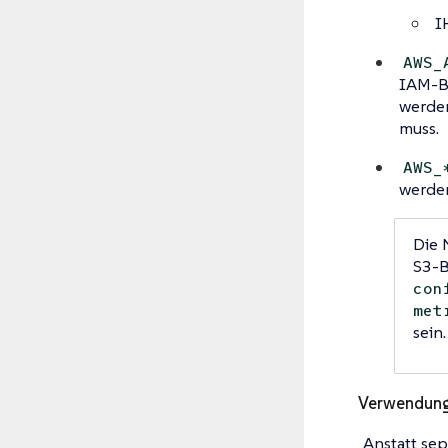
I
AWS_
IAM-Be
werden
muss.
AWS_
werden
Die 
S3-B
con
met
sein.
Verwendung 
Anstatt se