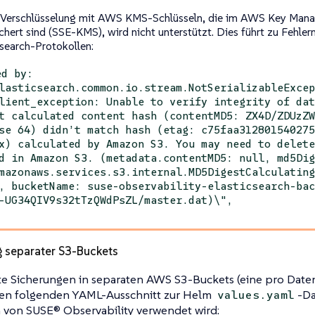
 Verschlüsselung mit AWS KMS-Schlüsseln, die im AWS Key Man
chert sind (SSE-KMS), wird nicht unterstützt. Dies führt zu Fehler
csearch-Protokollen:
ed by:
lasticsearch.common.io.stream.NotSerializableExce
lient_exception: Unable to verify integrity of da
t calculated content hash (contentMD5: ZX4D/ZDUzZ
se 64) didn’t match hash (etag: c75faa31280154027
x) calculated by Amazon S3. You may need to delet
d in Amazon S3. (metadata.contentMD5: null, md5Di
mazonaws.services.s3.internal.MD5DigestCalculatin
, bucketName: suse-observability-elasticsearch-ba
-UG34QIV9s32tTzQWdPsZL/master.dat)\",
 separater S3-Buckets
e Sicherungen in separaten AWS S3-Buckets (eine pro Datens
den folgenden YAML-Ausschnitt zur Helm
-Da
values.yaml
n von SUSE® Observability verwendet wird: