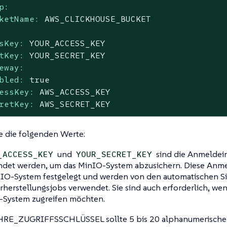
p:
ketName:
AWS_CLICKHOUSE_BUCKET
sKey:
YOUR_ACCESS_KEY
tKey:
YOUR_SECRET_KEY
eway:
bled:
true
essKey:
AWS_ACCESS_KEY
retKey:
AWS_SECRET_KEY
e die folgenden Werte:
und
sind die Anmeldein
_ACCESS_KEY
YOUR_SECRET_KEY
det werden, um das MinIO-System abzusichern. Diese Anme
IO-System festgelegt und werden von den automatischen S
herstellungsjobs verwendet. Sie sind auch erforderlich, wen
-System zugreifen möchten.
HRE_ZUGRIFFSSCHLÜSSEL sollte 5 bis 20 alphanumerische 