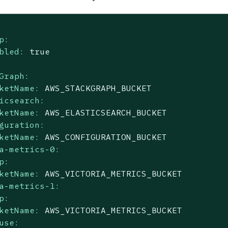
p:
bled:
true
Graph:
ketName:
AWS_STACKGRAPH_BUCKET
icsearch:
ketName:
AWS_ELASTICSEARCH_BUCKET
guration:
ketName:
AWS_CONFIGURATION_BUCKET
a-metrics-0:
p:
ketName:
AWS_VICTORIA_METRICS_BUCKET
a-metrics-1:
p:
ketName:
AWS_VICTORIA_METRICS_BUCKET
use: