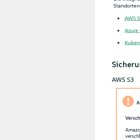
Standorten 
AWS S
Azure 
Kuber
Sicheru
AWS S3
Versch
Amazon
versch