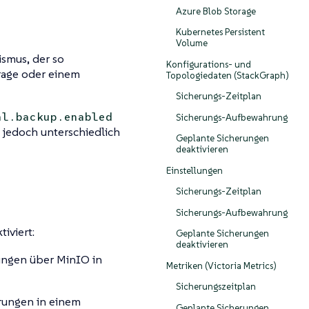
Azure Blob Storage
Kubernetes Persistent
Volume
ismus, der so
Konfigurations- und
rage oder einem
Topologiedaten (StackGraph)
Sicherungs-Zeitplan
al.backup.enabled
Sicherungs-Aufbewahrung
h jedoch unterschiedlich
Geplante Sicherungen
deaktivieren
Einstellungen
Sicherungs-Zeitplan
Sicherungs-Aufbewahrung
iviert:
Geplante Sicherungen
deaktivieren
ungen über MinIO in
Metriken (Victoria Metrics)
Sicherungszeitplan
erungen in einem
Geplante Sicherungen