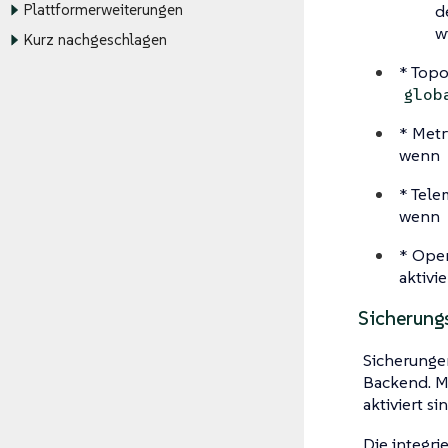
d
Plattformerweiterungen
w
Kurz nachgeschlagen
* Topo
glob
* Metr
wenn
* Tele
wenn
* Open
aktivi
Sicherung
Sicherung
Backend. M
aktiviert sin
Die integri