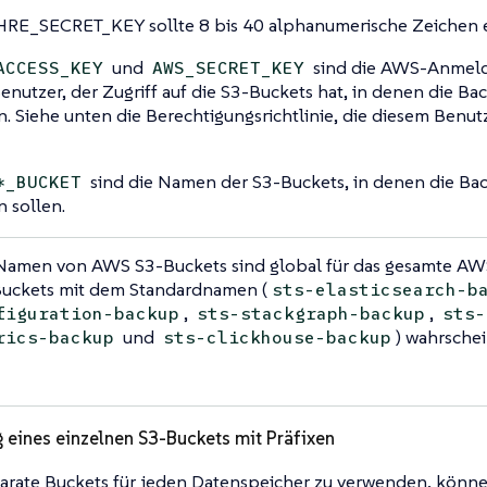
HRE_SECRET_KEY sollte 8 bis 40 alphanumerische Zeichen e
und
sind die AWS-Anmeld
ACCESS_KEY
AWS_SECRET_KEY
nutzer, der Zugriff auf die S3-Buckets hat, in denen die Ba
. Siehe unten die Berechtigungsrichtlinie, die diesem Benu
sind die Namen der S3-Buckets, in denen die Ba
*_BUCKET
 sollen.
Namen von AWS S3-Buckets sind global für das gesamte AW
uckets mit dem Standardnamen (
sts-elasticsearch-b
,
,
figuration-backup
sts-stackgraph-backup
sts-
und
) wahrschei
rics-backup
sts-clickhouse-backup
eines einzelnen S3-Buckets mit Präfixen
parate Buckets für jeden Datenspeicher zu verwenden, könne