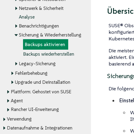
Netzwerk & Sicherheit
Übersic
Analyse
SUSE® Obser
Benachrichtigungen
konfigurie
Sicherung & Wiederherstellung
Kubernetes
Backups aktivieren
Die meiste
Backups wiederherstellen
aktiviert. 
basierend 
Legacy-Sicherung
Fehlerbehebung
Sicherung
Upgrade und Deinstallation
Die folgen
Plattform: Gehostet von SUSE
Einste
Agent
Rancher UI-Erweiterung
W
I
Verwendung
Datenaufnahme & Integrationen
W