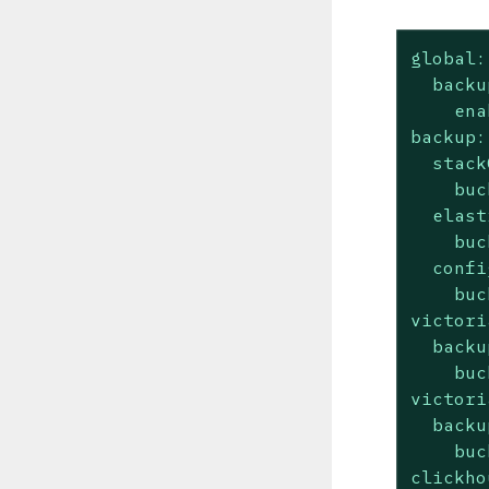
global:
backu
ena
backup:
stack
buc
elast
buc
confi
buc
victori
backu
buc
victori
backu
buc
clickho