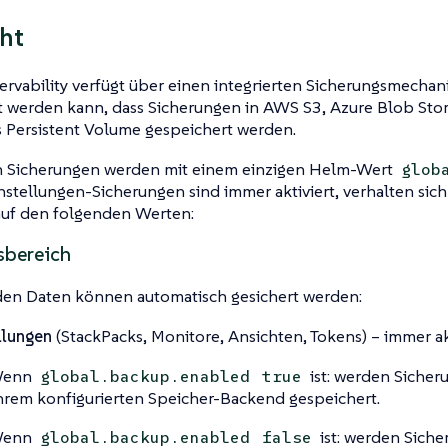
ht
vability verfügt über einen integrierten Sicherungsmechan
rt werden kann, dass Sicherungen in AWS S3, Azure Blob Sto
 Persistent Volume gespeichert werden.
n Sicherungen werden mit einem einzigen Helm-Wert
glob
Einstellungen-Sicherungen sind immer aktiviert, verhalten sic
auf den folgenden Werten:
sbereich
den Daten können automatisch gesichert werden:
llungen
(StackPacks, Monitore, Ansichten, Tokens) – immer akt
enn
ist: werden Sicher
global.backup.enabled
true
hrem konfigurierten Speicher-Backend gespeichert.
enn
ist: werden Sich
global.backup.enabled
false