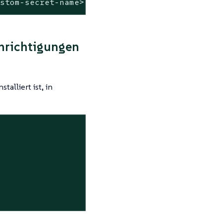
ustom-secret-name>'
hrichtigungen
alliert ist, in