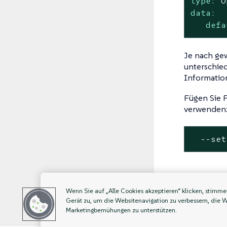
type:
O
data:
defa
Je nach ge
unterschied
Information
Fügen Sie 
verwenden
  --
set
Wenn Sie auf „Alle Cookies akzeptieren“ klicken, stimm
Deaktiv
Gerät zu, um die Websitenavigation zu verbessern, die 
Marketingbemühungen zu unterstützen.