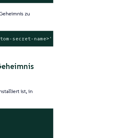
 Geheimnis zu
stom-secret-name>'
Geheimnis
alliert ist, in