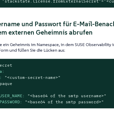
'stackstate.license.fromExternalSecret'
=
'<c
rname und Passwort für E-Mail-Benac
em externen Geheimnis abrufen
ie ein Geheimnis im Namespace, in dem SUSE Observability inst
orm und füllen Sie die Lücken aus:
ecret
a:
:
"<custom-secret-name>"
paque
USER_NAME:
"<base64 of the smtp username>"
PASSWORD:
"<base64 of the smtp password>"