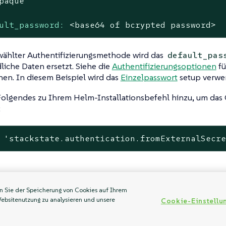
paque
ult_password:
<base64
of
bcrypted
password>
wählter Authentifizierungsmethode wird das
default_pas
liche Daten ersetzt. Siehe die
Authentifizierungsoptionen
fü
en. In diesem Beispiel wird das
Einzelpasswort
setup verwe
Folgendes zu Ihrem Helm-Installationsbefehl hinzu, um das
:
'stackstate.authentication.fromExternalSecr
en Sie der Speicherung von Cookies auf Ihrem
ierung der TLS-Überprüfung
Erforderliche
Websitenutzung zu analysieren und unsere
Cookie-Einstellu