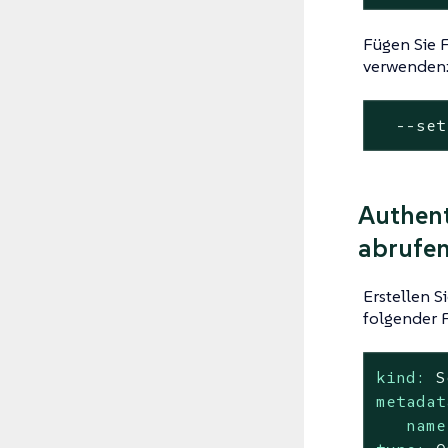
Fügen Sie 
verwenden
  --
set
Authent
abrufe
Erstellen S
folgender 
kind:
S
metadat
name