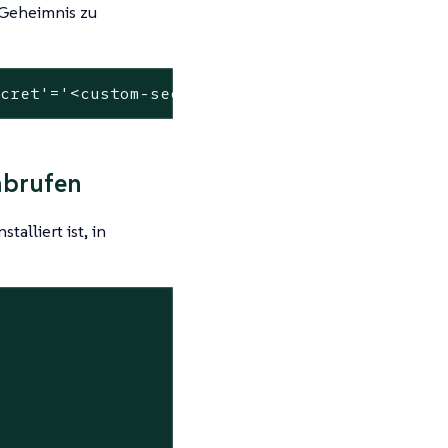
 Geheimnis zu
ecret'
=
'<custom-secret-name>'
abrufen
alliert ist, in