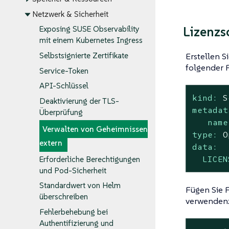
Netzwerk & Sicherheit
Lizenzs
Exposing SUSE Observability
mit einem Kubernetes Ingress
Erstellen S
Selbstsignierte Zertifikate
folgender F
Service-Token
API-Schlüssel
kind:
S
Deaktivierung der TLS-
metadat
Überprüfung
name
Verwalten von Geheimnissen
type:
O
extern
data:
LICEN
Erforderliche Berechtigungen
und Pod-Sicherheit
Standardwert von Helm
Fügen Sie 
überschreiben
verwenden
Fehlerbehebung bei
Authentifizierung und