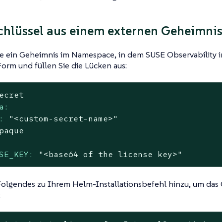
chlüssel aus einem externen Geheimni
ie ein Geheimnis im Namespace, in dem SUSE Observability inst
orm und füllen Sie die Lücken aus:
ecret
a:
:
"<custom-secret-name>"
paque
SE_KEY:
"<base64 of the license key>"
Folgendes zu Ihrem Helm-Installationsbefehl hinzu, um das
: