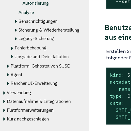
  --
set
Autorisierung
Analyse
Benachrichtigungen
Benutze
Sicherung & Wiederherstellung
aus ein
Legacy-Sicherung
Fehlerbehebung
Erstellen S
Upgrade und Deinstallation
folgender F
Plattform: Gehostet von SUSE
Agent
kind:
S
metadat
Rancher UI-Erweiterung
name
Verwendung
type:
O
Datenaufnahme & Integrationen
data:
SMTP_
Plattformerweiterungen
SMTP_
Kurz nachgeschlagen