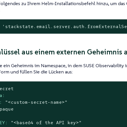
Folgendes zu Ihrem Helm-Installationsbefehl hinzu, um das
:
'stackstate.email.server.auth.fromExternalS
lüssel aus einem externen Geheimnis 
ie ein Geheimnis im Namespace, in dem SUSE Observability inst
orm und füllen Sie die Lücken aus:
ecret
a:
:
"<custom-secret-name>"
paque
EY:
"<base64 of the API key>"