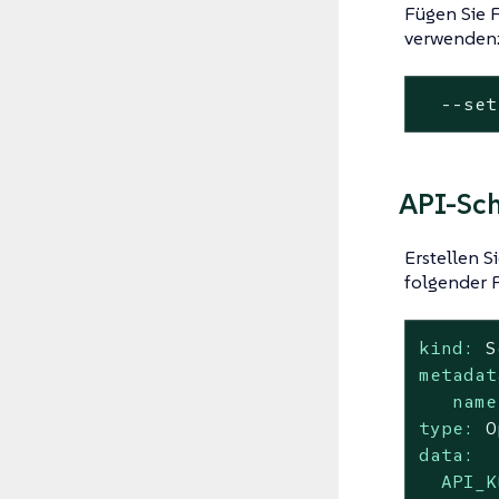
Fügen Sie 
verwenden
  --
set
API-Sch
Erstellen S
folgender F
kind:
S
metadat
name
type:
O
data:
API_K