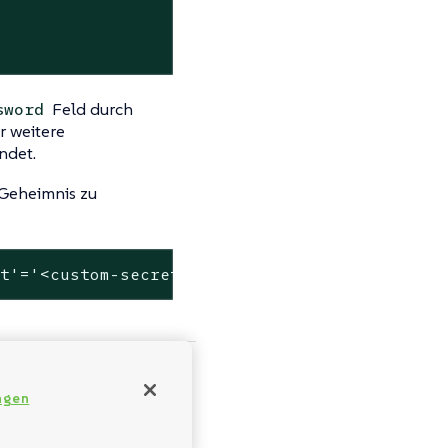
Feld durch
sword
r weitere
ndet.
 Geheimnis zu
et'
=
'<custom-secret-name>'
 Berechtigungen und
ngen
Pod-Sicherheit