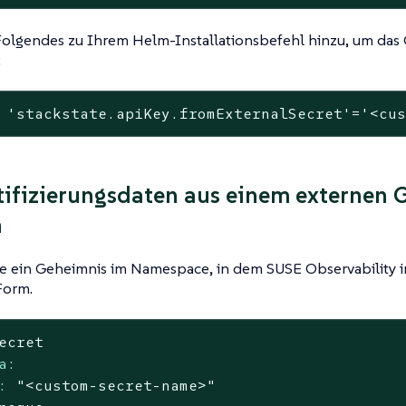
Folgendes zu Ihrem Helm-Installationsbefehl hinzu, um das
:
'stackstate.apiKey.fromExternalSecret'
=
'<cu
ifizierungsdaten aus einem externen 
n
ie ein Geheimnis im Namespace, in dem SUSE Observability inst
Form.
ecret
a:
:
"<custom-secret-name>"