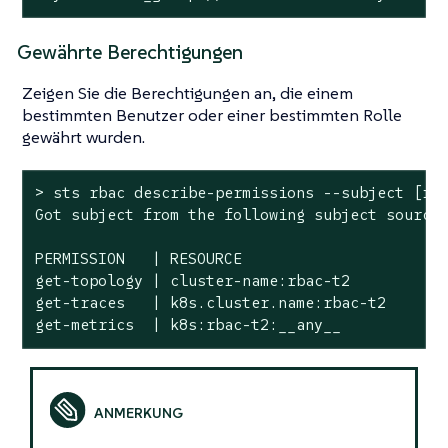
Gewährte Berechtigungen
Zeigen Sie die Berechtigungen an, die einem
bestimmten Benutzer oder einer bestimmten Rolle
gewährt wurden.
> sts rbac describe-permissions --subject [rol
Got subject from the following subject sources
PERMISSION   | RESOURCE

get-topology | cluster-name:rbac-t2

get-traces   | k8s.cluster.name:rbac-t2

get-metrics  | k8s:rbac-t2:__any__