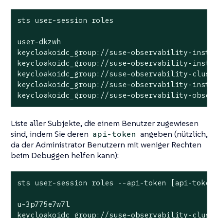
sts user-session roles

user-dkzwh

keycloakoidc_group://suse-observability-instan
keycloakoidc_group://suse-observability-instan
keycloakoidc_group://suse-observability-cluste
keycloakoidc_group://suse-observability-instan
keycloakoidc_group://suse-observability-obser
Liste aller Subjekte, die einem Benutzer zugewiesen
sind, indem Sie deren
angeben (nützlich,
api-token
da der Administrator Benutzern mit weniger Rechten
beim Debuggen helfen kann):
sts user-session roles --api-token [api-token]
u-3p775e7w7l

keycloakoidc_group://suse-observability-clust