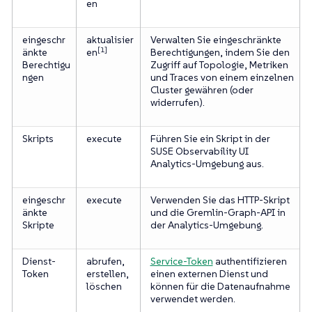
en
eingeschr
aktualisier
Verwalten Sie eingeschränkte
[1]
änkte
en
Berechtigungen, indem Sie den
Berechtigu
Zugriff auf Topologie, Metriken
ngen
und Traces von einem einzelnen
Cluster gewähren (oder
widerrufen).
Skripts
execute
Führen Sie ein Skript in der
SUSE Observability UI
Analytics-Umgebung aus.
eingeschr
execute
Verwenden Sie das HTTP-Skript
änkte
und die Gremlin-Graph-API in
Skripte
der Analytics-Umgebung.
Dienst-
abrufen,
Service-Token
authentifizieren
Token
erstellen,
einen externen Dienst und
löschen
können für die Datenaufnahme
verwendet werden.