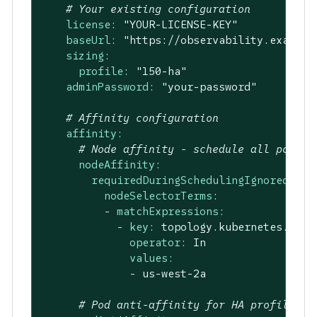
# Your existing configuration
license:
"YOUR-LICENSE-KEY"
baseUrl:
"https://observability.example
sizing:
profile:
"150-ha"
adminPassword:
"your-password"
# Affinity configuration
affinity:
# Node affinity - schedule all pods t
nodeAffinity:
requiredDuringSchedulingIgnoredDuri
nodeSelectorTerms:
-
matchExpressions:
-
key:
topology.kubernetes.io/z
operator:
In
values:
-
us-west-2a
# Pod anti-affinity for HA profiles (