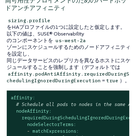
高可用性デプロイメントのためのハードポッ
ドアンチアフィニティ
sizing.profile
をHAプロファイルの1つに設定したと仮定します。
以下の値は、SUSE® Observability
のコンポーネントを
us-west-2a
ゾーンにスケジュールするためのノードアフィニティ
を設定し、
同じデータサービスのレプリカを異なるホストにスケ
ジュールすることを強制します（デフォルトでは
affinity.podAntiAffinity.requiredDuringS
=
）。
chedulingIgnoredDuringExecution
true
affinity:
# Schedule all pods to nodes in the same AZ
nodeAffinity:
requiredDuringSchedulingIgnoredDuringExec
nodeSelectorTerms:
-
matchExpressions: