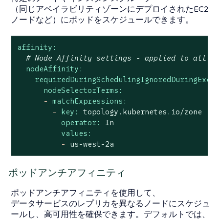
（同じアベイラビリティゾーンにデプロイされたEC2
ノードなど）にポッドをスケジュールできます。
affinity:
# Node Affinity settings - applied to all c
nodeAffinity:
requiredDuringSchedulingIgnoredDuringExec
nodeSelectorTerms:
-
matchExpressions:
-
key:
topology.kubernetes.io/zone
operator:
In
values:
-
us-west-2a
ポッドアンチアフィニティ
ポッドアンチアフィニティを使用して、
データサービスのレプリカを異なるノードにスケジュ
ールし、高可用性を確保できます。デフォルトでは、