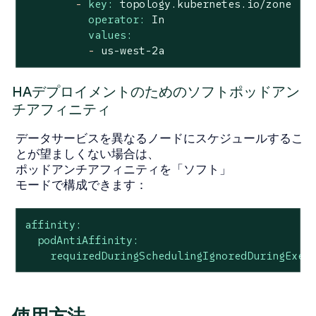
-
key:
topology.kubernetes.io/zone
operator:
In
values:
-
us-west-2a
HAデプロイメントのためのソフトポッドアン
チアフィニティ
データサービスを異なるノードにスケジュールするこ
とが望ましくない場合は、
ポッドアンチアフィニティを「ソフト」
モードで構成できます：
affinity:
podAntiAffinity:
requiredDuringSchedulingIgnoredDuringExec