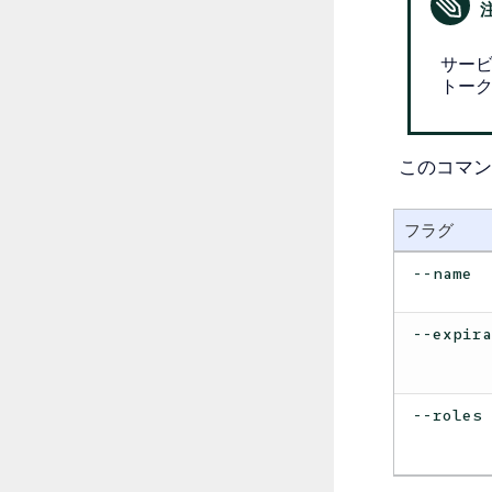
サー
トー
このコマン
フラグ
--name
--expir
--roles