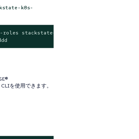
kstate-k8s-
-roles stackstate-k8s-troubleshooter

ddd
E®
なくCLIを使用できます。