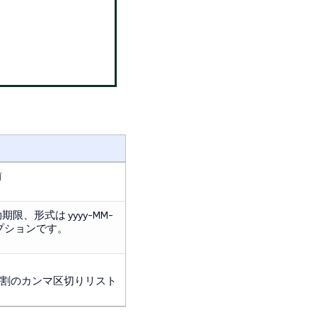
前
限、形式は yyyy-MM-
プションです。
割のカンマ区切りリスト