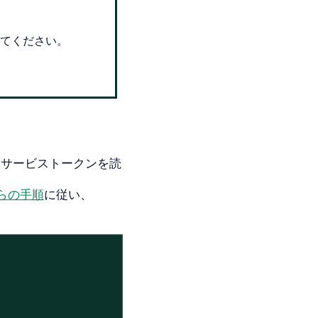
`を含めてください。
。
用サービストークンを読
らの手順
に従い、