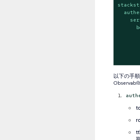
stackst
authe
ser
b
以下の手順
Observ
auth
t
r
tt