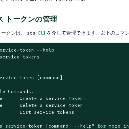
ス トークンの管理
トークンは、
CLI
を介して管理できます。以下のコマ
sts
ervice-token --
help
service tokens.

ervice-token [
command
]

le Commands:

e      Create a service token

e      Delete a service token

       List service tokens

s service-token [command] --help"
for
 more i