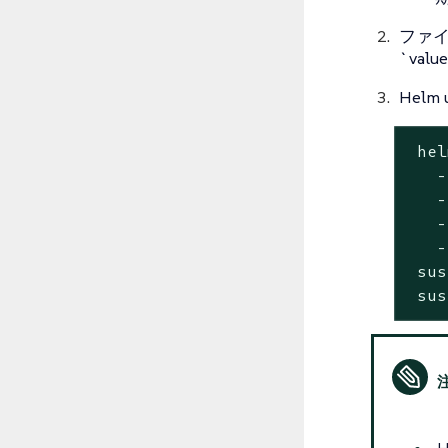
ファイル
`va
Hel
 hel
   -
   -
   -
   -
 sus
 sus