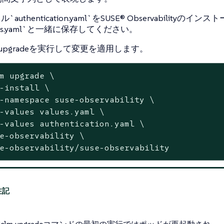
`authentication.yaml`をSUSE® Observabilityのイ
lues.yaml`と一緒に保存してください。
m upgradeを実行して変更を適用します。
m upgrade \

-install \

-namespace suse-observability \

-values values.yaml \

-values authentication.yaml \

e-observability \

e-observability/suse-observability