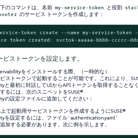
以下のコマンドは、名前
と役割
my-service-token
stac
のサービス トークンを作成します：
hooter
ervice-token create --name my-service-token -
ce token created: svctok-aaaaa-bbbb-ccccc-dd
ービストークンを設定します。
Observabilityをインストールする際、（一時的な）
ビストークンで起動することが可能です。これにより、SUS
abilityと最初に対話してUIからAPIトークンを取得すること
するには、次のスニペットをSUSE®
abilityの設定ファイルに追加してください：
etes上で起動用サービストークンを作成するようにSUSE®
ilityを設定するには、ファイル`authentication.yaml`
追加する必要があります。次に例を示します。