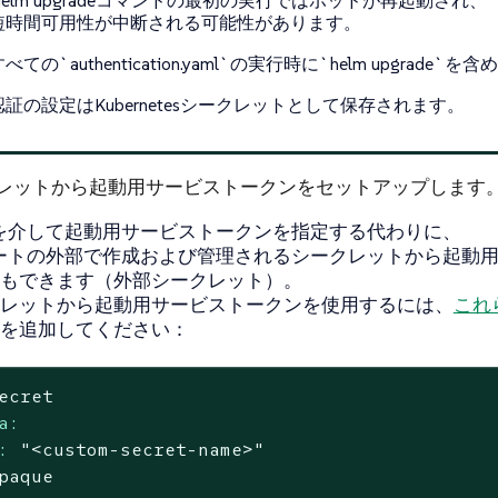
Helm upgradeコマンドの最初の実行ではポッドが再起動され、
短時間可用性が中断される可能性があります。
べての`authentication.yaml`の実行時に`helm upgrade
認証の設定はKubernetesシークレットとして保存されます。
レットから起動用サービストークンをセットアップします
値を介して起動用サービストークンを指定する代わりに、
ャートの外部で作成および管理されるシークレットから起動
もできます（外部シークレット）。
レットから起動用サービストークンを使用するには、
これ
を追加してください：
ecret
a:
:
"<custom-secret-name>"
paque