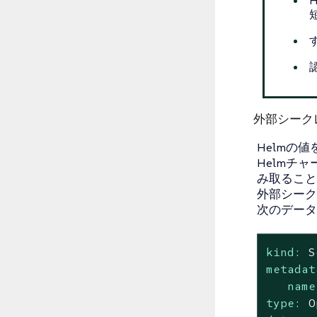
す
外部シーク
Helmの
Helmチ
み取ること
外部シーク
次のデータ
kind:
S
metadat
name
type:
O