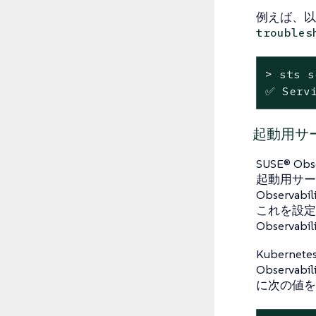
例えば、
troubles
> sts s
✅ Servi
起動用サ
SUSE® 
起動用サー
Observ
これを設定
Observ
Kubern
Observab
に次の値を