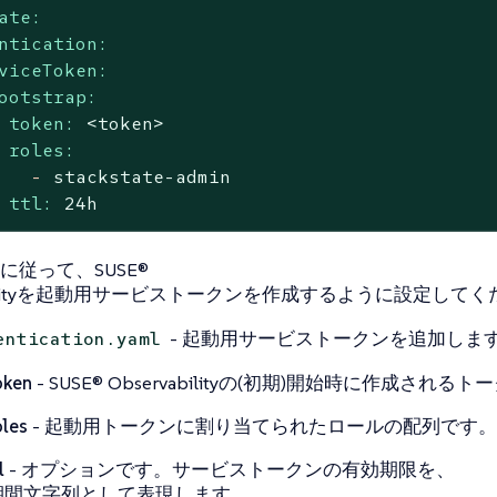
ate:
ntication:
viceToken:
ootstrap:
token:
<token>
roles:
-
stackstate-admin
ttl:
24h
に従って、SUSE®
abilityを起動用サービストークンを作成するように設定して
- 起動用サービストークンを追加しま
entication.yaml
oken
- SUSE® Observabilityの(初期)開始時に作成される
oles
- 起動用トークンに割り当てられたロールの配列です。
l
- オプションです。サービストークンの有効期限を、
期間文字列として表現します。