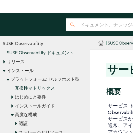
SUSE Observa
SUSE Observability
SUSE Observability ドキュメント
リリース
サー
インストール
プラットフォーム: セルフホスト型
互換性マトリックス
概要
はじめにと要件
サービス 
インストールガイド
Observ
高度な構成
サービスから
認証
通常、アイ
アカウント
ストレージとリソース