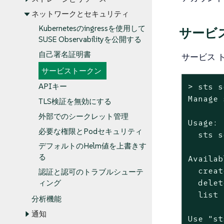
ネットワークとセキュリティ
Kubernetesのingressを使用して
サービ
SUSE Observabilityを公開する
自己署名証明書
サービス 
サービストークン
> sts s
APIキー
Manage 
TLS検証を無効にする
外部でのシークレット管理
Usage:

必要な権限とPodセキュリティ
  sts s
デフォルトのHelm値を上書きす
る
Availab
  creat
認証と認可のトラブルシューテ
  delet
ィング
  list 
分析機能
通知
Use 
"st