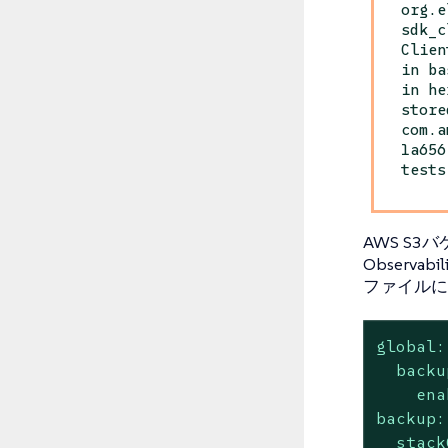
org.e
sdk_c
Clien
in ba
in he
store
com.a
1a656
tests
AWS S
Observa
ファイルに
global:
backu
ena
backup:
stack