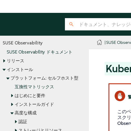
SUSE Observa
SUSE Observability
SUSE Observability ドキュメント
リリース
Kub
インストール
プラットフォーム: セルフホスト型
互換性マトリックス
はじめにと要件
インストールガイド
この
高度な構成
スクリ
認証
Obse
ストレージとリソース