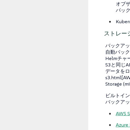
オブ
バッ
Kube
ストレー
バックアップは
自動バックアッ
Helmチ
S3と同じ
データをローカル
s3.html[AW
Storag
ビルトイン
バックアッ
AWS S
Azure 