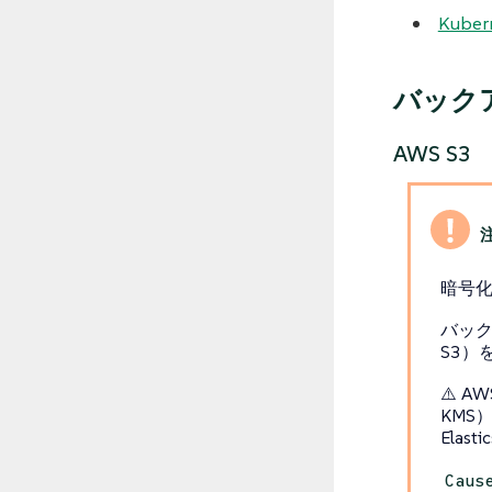
Kube
バック
AWS S3
暗号
バック
S3）
⚠️ A
KMS
Ela
Caus