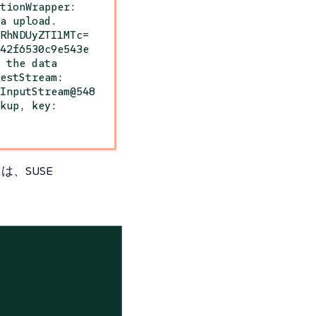
ptionWrapper:
ta upload.
WRhNDUyZTI1MTc=
542f6530c9e543e
e the data
gestStream:
gInputStream@548
ckup, key:
、SUSE
`