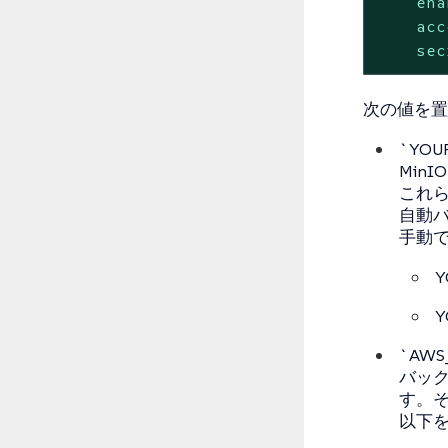
ena
acc
sec
次の値を置
`YOU
Min
これら
自動
手動で
`AWS
バック
す。
以下