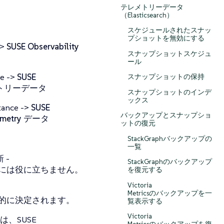
テレメトリーデータ
（Elasticsearch）
スケジュールされたスナッ
プショットを無効にする
->
SUSE Observability
スナップショットスケジュ
ール
ce ->
SUSE
スナップショットの保持
テレメトリーデータ
スナップショットのインデ
ックス
stance ->
SUSE
バックアップとスナップショ
emetry データ
ットの復元
StackGraphバックアップの
一覧
 -
StackGraphのバックアップ
には役に立ちません。
を復元する
Victoria
Metricsのバックアップを一
的に決定されます。
覧表示する
Victoria
は、SUSE