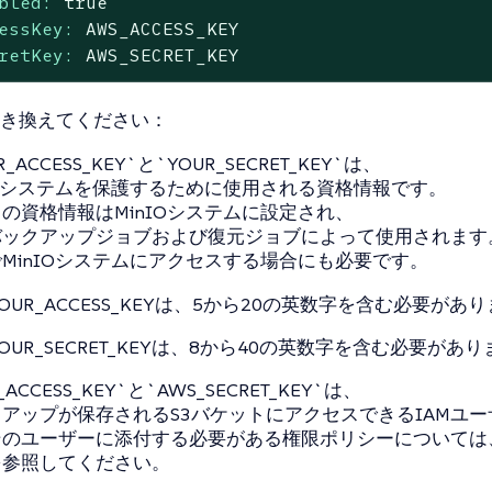
bled:
true
essKey:
AWS_ACCESS_KEY
retKey:
AWS_SECRET_KEY
き換えてください：
R_ACCESS_KEY`と`YOUR_SECRET_KEY`は、
IOシステムを保護するために使用される資格情報です。
の資格情報はMinIOシステムに設定され、
バックアップジョブおよび復元ジョブによって使用されます
MinIOシステムにアクセスする場合にも必要です。
YOUR_ACCESS_KEYは、5から20の英数字を含む必要があ
YOUR_SECRET_KEYは、8から40の英数字を含む必要があ
_ACCESS_KEY`と`AWS_SECRET_KEY`は、
アップが保存されるS3バケットにアクセスできるIAMユー
そのユーザーに添付する必要がある権限ポリシーについては
を参照してください。