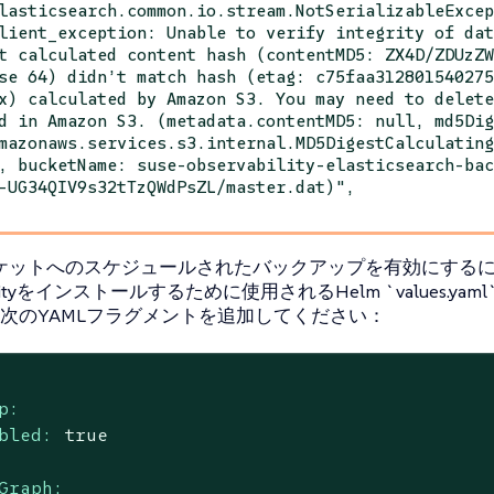
lasticsearch.common.io.stream.NotSerializableExce
lient_exception: Unable to verify integrity of da
t calculated content hash (contentMD5: ZX4D/ZDUzZ
se 64) didn’t match hash (etag: c75faa31280154027
x) calculated by Amazon S3. You may need to delet
d in Amazon S3. (metadata.contentMD5: null, md5Di
mazonaws.services.s3.internal.MD5DigestCalculatin
, bucketName: suse-observability-elasticsearch-ba
-UG34QIV9s32tTzQWdPsZL/master.dat)",
3バケットへのスケジュールされたバックアップを有効にするには
bilityをインストールするために使用されるHelm `values.yaml
次のYAMLフラグメントを追加してください：
p:
bled:
true
Graph: