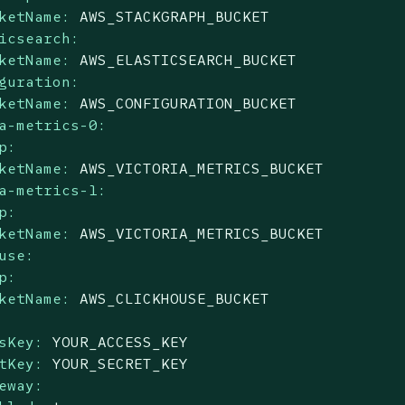
ketName:
AWS_STACKGRAPH_BUCKET
icsearch:
ketName:
AWS_ELASTICSEARCH_BUCKET
guration:
ketName:
AWS_CONFIGURATION_BUCKET
a-metrics-0:
p:
ketName:
AWS_VICTORIA_METRICS_BUCKET
a-metrics-1:
p:
ketName:
AWS_VICTORIA_METRICS_BUCKET
use:
p:
ketName:
AWS_CLICKHOUSE_BUCKET
sKey:
YOUR_ACCESS_KEY
tKey:
YOUR_SECRET_KEY
eway: