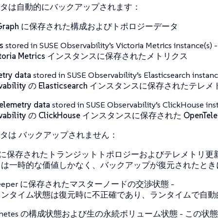
タは自動的にバックアップされます：
ckGraph に保存された構成およびトポロジーデータ
s
stored in SUSE Observability’s Victoria Metrics instance(s) 
ctoria Metrics インスタンスに保存されたメトリクス
try data
stored in SUSE Observability’s Elasticsearch instan
rvability の Elasticsearch インスタンスに保存された
elemetry data
stored in SUSE Observability’s ClickHouse in
rvability の ClickHouse インスタンスに保存された OpenTel
ータは
バックアップされません
：
ka に保存されたトランジットトポロジーおよびテレメトリ更新
らは一時的な価値しかなく、バックアップが復元されたとき
Keeper に保存されたマスターノードの交渉状態 -
ランタイム状態は復元時に不正確であり、ランタイムで自動
ernetes の構成状態および生の永続ボリューム状態 - この状態