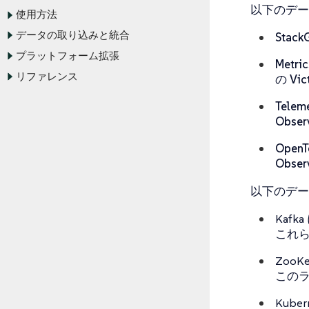
以下のデー
使用方法
データの取り込みと統合
Sta
プラットフォーム拡張
Metric
リファレンス
の Vi
Teleme
Obse
OpenT
Obse
以下のデ
Kaf
これ
Zoo
この
Kub