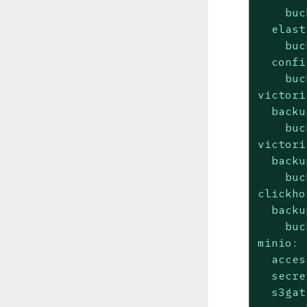
buc
elast
buc
confi
buc
victori
backu
buc
victori
backu
buc
clickho
backu
buc
minio:
acces
secre
s3gat