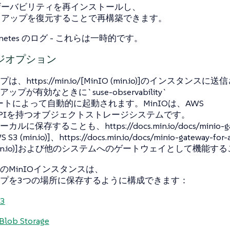
ザーバビリティを再インストールし、
クアップを復元することで再構築できます。
rnetes のログ - これらは一時的です。
ジオプション
、https://min.io/[MinIO (min.io)]のインスタンスに
プが有効なときに`suse-observability`
ャートによって自動的に起動されます。MinIOは、AWS
APIを持つオブジェクトストレージシステムです。
に保存することも、https://docs.min.io/docs/minio-gat
S S3 (min.io)]、https://docs.min.io/docs/minio-gateway-for-
e (min.io)]および他のシステムへのゲートウェイとして機能
のMinIOインスタンスは、
プを3つの場所に保存するように構成できます：
3
Blob Storage