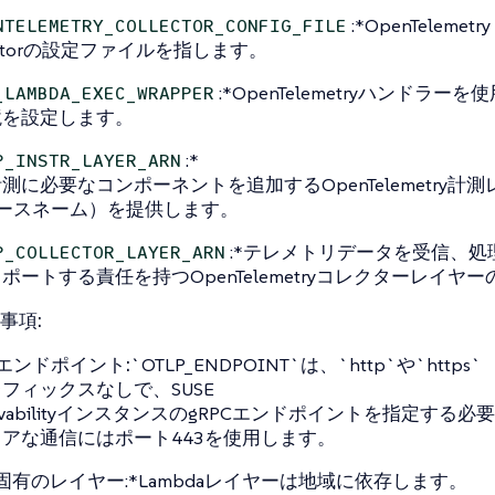
:*OpenTelemetry
NTELEMETRY_COLLECTOR_CONFIG_FILE
lectorの設定ファイルを指します。
:*OpenTelemetryハンドラー
_LAMBDA_EXEC_WRAPPER
境を設定します。
:*
P_INSTR_LAYER_ARN
測に必要なコンポーネントを追加するOpenTelemetry計測レ
ソースネーム）を提供します。
:*テレメトリデータを受信、処
P_COLLECTOR_LAYER_ARN
ポートする責任を持つOpenTelemetryコレクターレイヤ
事項:
Cエンドポイント:
`OTLP_ENDPOINT`は、`http`や`https`
フィックスなしで、SUSE
ervabilityインスタンスのgRPCエンドポイントを指定する
アな通信にはポート443を使用します。
固有のレイヤー:*Lambdaレイヤーは地域に依存します。