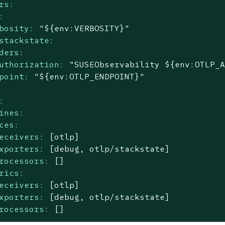
rs:
:
bosity:
"${env:VERBOSITY}"
stackstate:
ders:
uthorization:
"SUSEObservability ${env:OTLP_
point:
"${env:OTLP_ENDPOINT}"
:
ines:
ces:
eceivers:
[otlp]
xporters:
[debug,
otlp/stackstate]
rocessors:
[]
rics:
eceivers:
[otlp]
xporters:
[debug,
otlp/stackstate]
rocessors:
[]