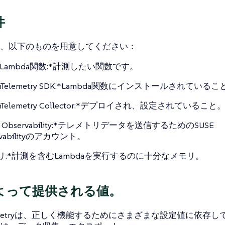
件
、以下のものを用意してください：
S Lambda関数:*計測したい関数です。
nTelemetry SDK:*Lambda関数にインストールされているこ
nTelemetry Collector:*デプロイされ、設定されていること
E Observability:*テレメトリデータを送信するためのSUSE
rvabilityのアカウント。
リ:*計測を含むLambdaを実行するのに十分なメモリ。
よって提供される値。
elemetryは、正しく機能するためにさまざまな設定値に依存