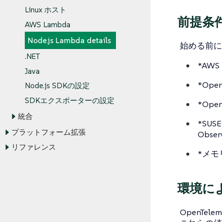
Linux ホスト
前提条
AWS Lambda
Node.js Lambda details
始める前に
.NET
*AW
Java
*Ope
Node.js SDKの設定
SDKエクスポーターの設定
*Ope
統合
*SUS
プラットフォーム拡張
Obse
リファレンス
*メモ
環境に
OpenT