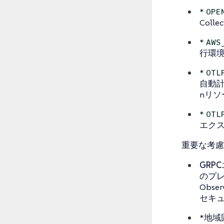
*
OPE
Col
*
AWS
行環
*
OTL
自動計
nリ
*
OTL
エクス
重要な考慮
GRP
のプレ
Obs
セキュ
*地域