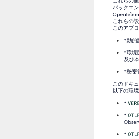
これらの値
バックエン
OpenT
これらの設
このアプロ
*動的
*環境
及び本
*秘密
このドキュ
以下の環境
*
VER
*
OTL
Obs
*
OTL