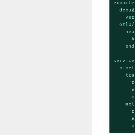
exporte
debug
ver
otlp/
hea
A
end
service
pipel
tra
r
e
p
met
r
e
p