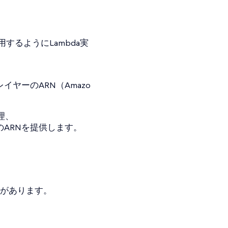
を使用するようにLambda実
イヤーのARN（Amazo
理、
ーのARNを提供します。
必要があります。