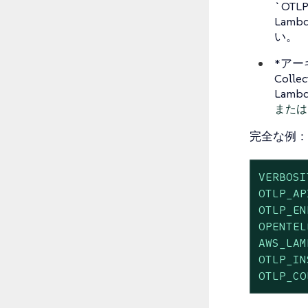
`OTL
Lam
い。
*アーキ
Col
Lam
または`
完全な例：
VERBOSI
OTLP_AP
OTLP_EN
OPENTEL
AWS_LAM
OTLP_IN
OTLP_CO