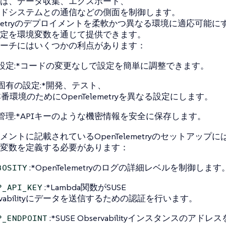
は、データ収集、エクスポート、
ドシステムとの通信などの側面を制御します。
elemetryのデプロイメントを柔軟かつ異なる環境に適応可能
定を環境変数を通じて提供できます。
ーチにはいくつかの利点があります：
設定:*コードの変更なしで設定を簡単に調整できます。
固有の設定:*開発、テスト、
番環境のためにOpenTelemetryを異なる設定にします。
管理:*APIキーのような機密情報を安全に保存します。
メントに記載されているOpenTelemetryのセットアップに
変数を定義する必要があります：
:*OpenTelemetryのログの詳細レベルを制御します
BOSITY
:*Lambda関数がSUSE
P_API_KEY
ervabilityにデータを送信するための認証を行います。
:*SUSE Observabilityインスタンスのア
P_ENDPOINT