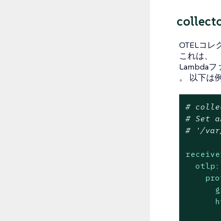
collec
OTELコ
これは、
Lambda
。 以下は例の
# colle
# Set a
# '/var
receive
otlp:
pro
g
h