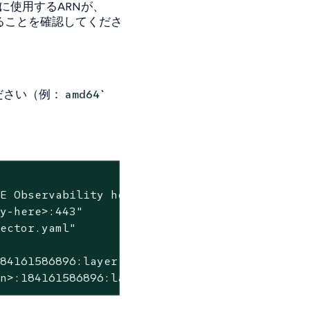
ARN`に使用するARNが、
いることを確認してくださ
ださい（例：
amd64`
SE Observability here>"
ty-here>:443"
lector.yaml"
184161586896:layer:opentelemetry-nodejs-0_11_
on>:184161586896:layer:opentelemetry-collecto