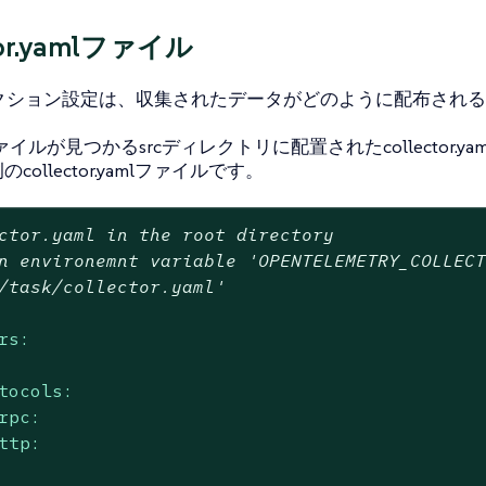
tor.yamlファイル
レクション設定は、収集されたデータがどのように配布され
ファイルが見つかるsrcディレクトリに配置されたcollector.
collector.yamlファイルです。
ctor.yaml in the root directory
n environemnt variable 'OPENTELEMETRY_COLLEC
/task/collector.yaml'
rs:
tocols:
rpc:
ttp: