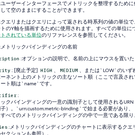
:ユーザーインターフェースでメトリックを整理するために使
用して空のままにすることができます。
:クエリまたはクエリによって返される時系列の値の単位で
ートのY軸を描画するために使用されます。すべての単位に
ートされている単位
のリファレンスを参照してください。
:メトリックバインディングの名前
:オプションの説明で、名前の上にマウスを置い
ription
: [廃止予定]
、
、または`LOW`のいず
rity
HIGH
MEDIUM
ポーネント上のメトリックの主なソート順（ここで言及され
ート順は`name`です。
:
tifier
リックバインディングの一意の識別子として使用されるURN
）。`urn:custom:metric-binding:`で始まる必要があり、
はすべてのメトリックバインディングの中で一意である限り
:メトリックバインディングのチャートに表示するクエ
ies
のセクションも参照）。