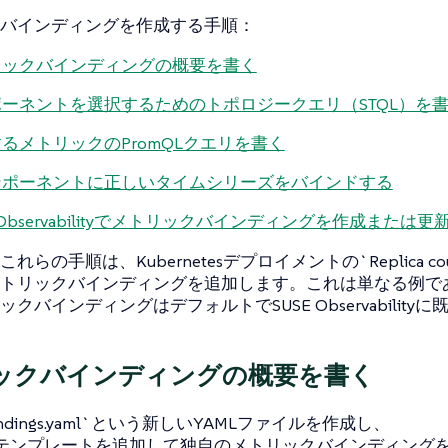
バインディングを作成する手順：
リックバインディングの概要を書く
ーネントを選択するためのトポロジークエリ（STQL）を
るメトリックのPromQLクエリを書く
ンポーネントに正しいタイムシリーズをバインドする
E Observabilityでメトリックバインディングを作成または更
れらの手順は、Kubernetesデプロイメントの`Replica cou
トリックバインディングを追加します。これは単なる例で
クバインディングはデフォルトでSUSE Observability
ックバインディングの概要を書く
-bindings.yaml`という新しいYAMLファイルを作成し、
Lテンプレートを追加して独自のメトリックバインディング