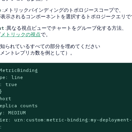
:メトリックバインディングのトポロジースコープで、
e
が表示されるコンポーネントを選択するトポロジークエリで
:異なる視点ビューでチャートをグループ化する方法、
ut
ば
メトリックの視点
で。
知られているすべての部分を埋めてください
メントレプリカ数を例として）。
MetricBinding

pe: line

: true



hort

eplica counts

y: MEDIUM

ier: urn:custom:metric-binding:my-deployment-

