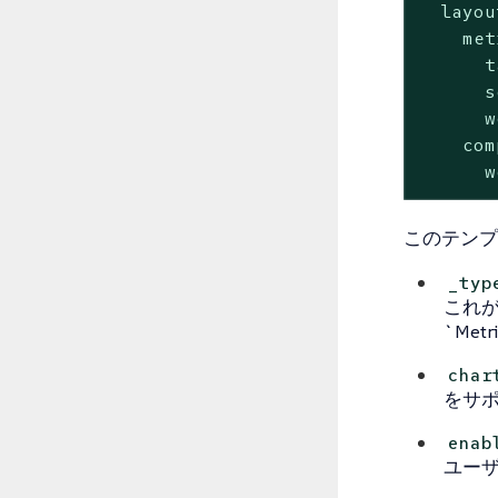
  layou
    met
      t
      s
      w
    com
      w
このテンプ
_typ
これ
`Met
char
をサポ
enab
ユー