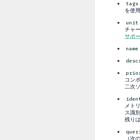
tags
を使
unit
チャ
サポ
name
desc
prio
コン
二次ソ
iden
メト
ス識別子
残り
quer
（次