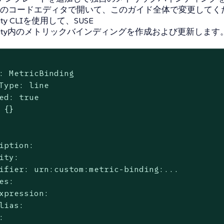
のコードエディタで開いて、このガイド全体で変更してくだ
ility CLIを使用して、SUSE
ability内のメトリックバインディングを作成および更新します
: MetricBinding

Type: line

ed: true

 {}

iption:

ity:

ifier: urn:custom:metric-binding:...

es:

xpression:

lias:


