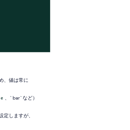
め、値は常に
、`bar`など）
ne
。
に設定しますが、