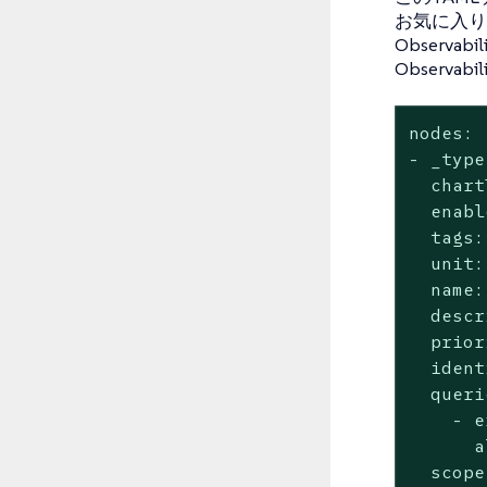
お気に入り
Observab
Observ
nodes:

- _type
  chart
  enabl
  tags:
  unit:

  name:

  descr
  prior
  ident
  queri
    - e
      a
  scope: