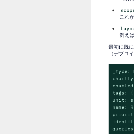
scop
これ
layo
例え
最初に既に
（デプロイ
_type: 
chartTy
enabled
tags: {}
unit: s
name: R
priorit
identif
queries: