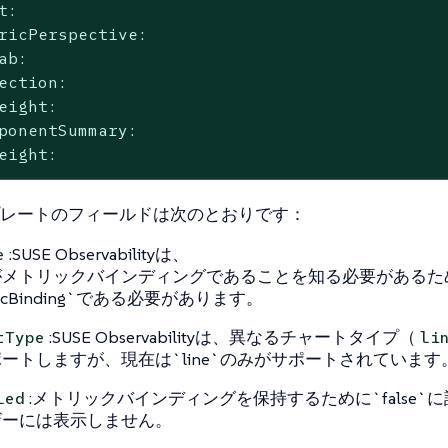
t:

ricPerspective:

ab:

ection:

eight:

ponentSummary:

eight:
レートのフィールドは次のとおりです：
:SUSE Observabilityは、
e
がメトリックバインディングであることを知る必要があるた
ricBinding`である必要があります。
:SUSE Observabilityは、異なるチャートタイプ（
tType
li
ートしますが、現在は`line`のみがサポートされています
:メトリックバインディングを保持するために`false`
led
ザーには表示しません。