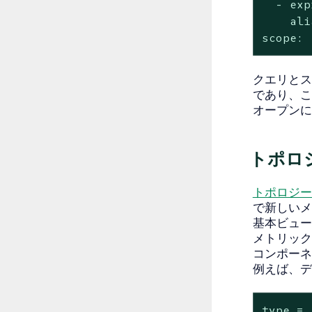
  - exp
    ali
scope:
クエリとス
であり、こ
オープンに
トポロ
トポロジー
で新しいメ
基本ビュー
メトリック
コンポーネ
例えば、デ
type = 