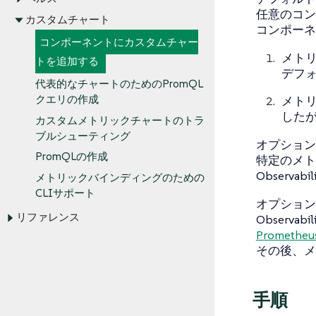
任意のコン
カスタムチャート
コンポーネ
コンポーネントにカスタムチャー
メトリ
トを追加する
デフ
代表的なチャートのためのPromQL
クエリの作成
メトリ
した
カスタムメトリックチャートのトラ
ブルシューティング
オプション
PromQLの作成
特定のメト
Obser
メトリックバインディングのための
CLIサポート
オプション
リファレンス
Observ
Promet
その後、メ
手順