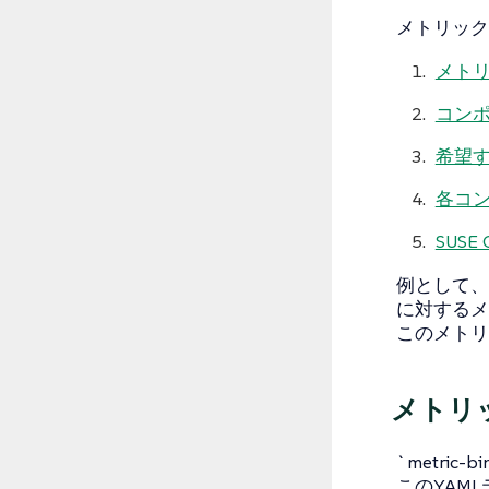
メトリック
メト
コンポ
希望す
各コ
SUS
例として、こ
に対するメ
このメトリッ
メトリ
`metric
このYAM