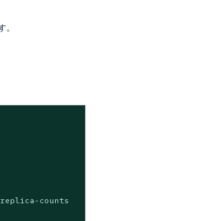
す。
replica-counts
