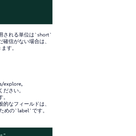
る単位は`short`
だ確信がない場合は、
きます。
explore,
ください。
す。
般的なフィールドは、
の`label`です。
es"