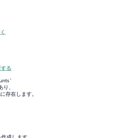
書く
新する
nts`
あり、
に既に存在します。
を作成します。