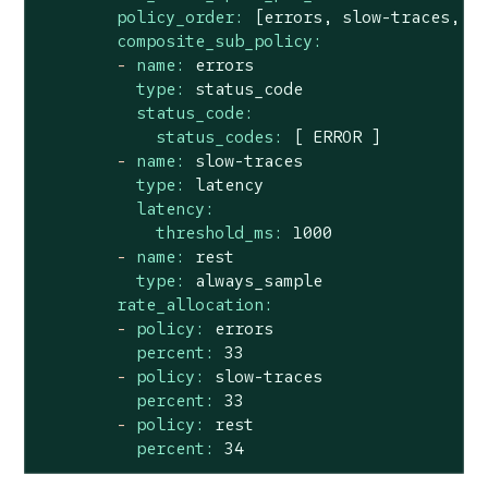
policy_order:
[errors,
slow-traces,
r
composite_sub_policy:
-
name:
errors
type:
status_code
status_code:
status_codes:
[
ERROR
]
-
name:
slow-traces
type:
latency
latency:
threshold_ms:
1000
-
name:
rest
type:
always_sample
rate_allocation:
-
policy:
errors
percent:
33
-
policy:
slow-traces
percent:
33
-
policy:
rest
percent:
34