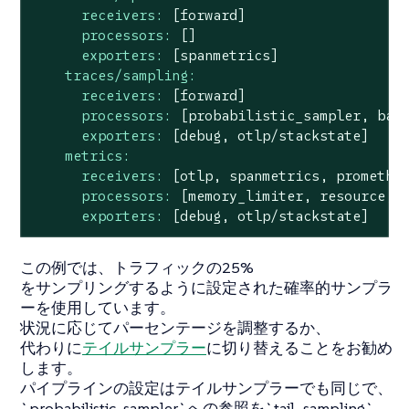
receivers:
[forward]
processors:
[]
exporters:
[spanmetrics]
traces/sampling:
receivers:
[forward]
processors:
[probabilistic_sampler,
bat
exporters:
[debug,
otlp/stackstate]
metrics:
receivers:
[otlp,
spanmetrics,
promethe
processors:
[memory_limiter,
resource,
exporters:
[debug,
otlp/stackstate]
この例では、トラフィックの25%
をサンプリングするように設定された確率的サンプラ
ーを使用しています。
状況に応じてパーセンテージを調整するか、
代わりに
テイルサンプラー
に切り替えることをお勧め
します。
パイプラインの設定はテイルサンプラーでも同じで、
`probabilistic_sampler`への参照を`tail_sampling`