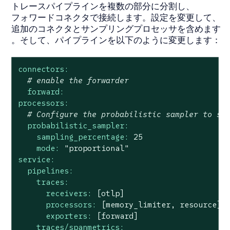
トレースパイプラインを複数の部分に分割し、
フォワードコネクタで接続します。設定を変更して、
追加のコネクタとサンプリングプロセッサを含めます
。そして、パイプラインを以下のように変更します：
connectors:
# enable the forwarder
forward:
processors:
# Configure the probabilistic sampler to sa
probabilistic_sampler:
sampling_percentage:
25
mode:
"proportional"
service:
pipelines:
traces:
receivers:
[otlp]
processors:
[memory_limiter,
resource]
exporters:
[forward]
traces/spanmetrics: