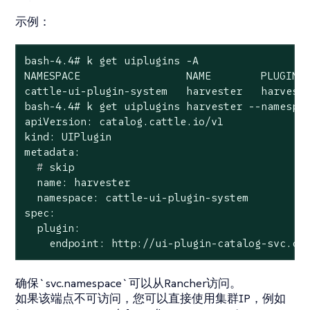
示例：
bash-4.4# k get uiplugins -A

NAMESPACE                 NAME        PLUGIN N
cattle-ui-plugin-system   harvester   harveste
bash-4.4# k get uiplugins harvester --namespac
apiVersion: catalog.cattle.io/v1

kind: UIPlugin

  #
 skip
  name: harvester

  namespace: cattle-ui-plugin-system

spec:

  plugin:

    endpoint: http://ui-plugin-catalog-svc.ca
确保`svc.namespace`可以从Rancher访问。
如果该端点不可访问，您可以直接使用集群IP，例如