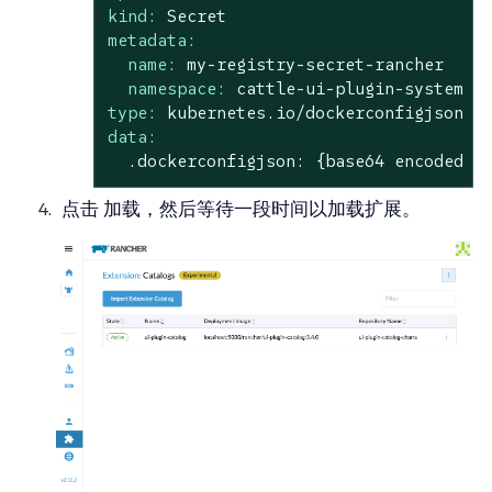
kind:
Secret
metadata:
name:
my-registry-secret-rancher
namespace:
cattle-ui-plugin-system
type:
kubernetes.io/dockerconfigjson
data:
.dockerconfigjson:
{base64
encoded
d
点击
加载
，然后等待一段时间以加载扩展。