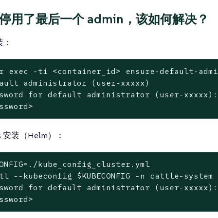
停用了最后一个 admin，该如何解决？
安装：
r 
exec
 -ti <container_id> ensure-default-adm
ault administrator (user-xxxxx)

sword for default administrator (user-xxxxx):
ssword>
tes 安装（Helm）：
ONFIG=./kube_config_cluster.yml
tl --kubeconfig 
$KUBECONFIG
 -n cattle-system
sword for default administrator (user-xxxxx):
ssword>