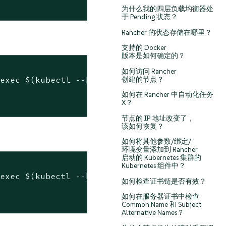
为什么我的四层负载均衡器处
于 Pending 状态？
Rancher 的状态存储在哪里？
支持的 Docker
版本是如何确定的？
如何访问 Rancher
 
exec
 $(kubectl --kubeconfig 
$KUBECONFIG
 -n c
创建的节点？


如何在 Rancher 中自动化任务
X？
节点的 IP 地址改变了，
该如何恢复？
如何将其他参数/绑定/
环境变量添加到 Rancher
启动的 Kubernetes 集群的
Kubernetes 组件中？
 
exec
 $(kubectl --kubeconfig 
$KUBECONFIG
 -n c
如何检查证书链是否有效？


如何在服务器证书中检查
Common Name 和 Subject
Alternative Names？