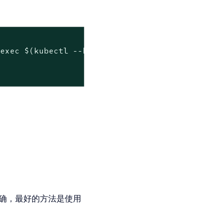
 
exec
 $(kubectl --kubeconfig 
$KUBECONFIG
 -n c


否配置正确，最好的方法是使用