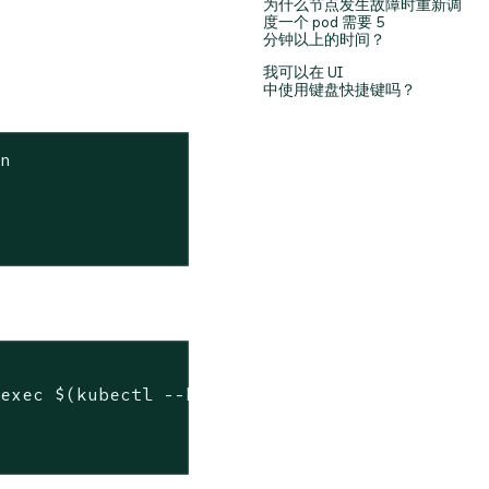
为什么节点发生故障时重新调
度一个 pod 需要 5
分钟以上的时间？
我可以在 UI
中使用键盘快捷键吗？
in


 
exec
 $(kubectl --kubeconfig 
$KUBECONFIG
 -n c

