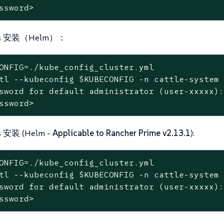
ssword>
tes 安装（Helm）：
ONFIG=./kube_config_cluster.yml
tl --kubeconfig 
$KUBECONFIG
 -n cattle-system
sword for default administrator (user-xxxxx):
ssword>
s 安装 (Helm -
Applicable to Rancher Prime v2.13.1
):
ONFIG=./kube_config_cluster.yml
tl --kubeconfig 
$KUBECONFIG
 -n cattle-system
sword for default administrator (user-xxxxx):
ssword>