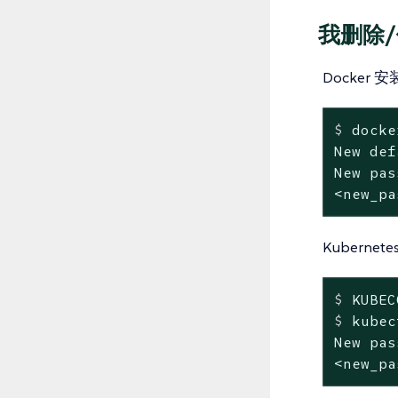
我删除/
Docker 
$
 docke
New def
New pas
<new_pa
Kuberne
$
 KUBEC
$
 kubec
New pas
<new_pa