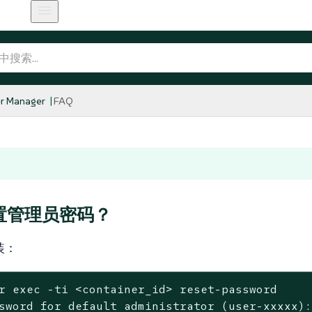
r Manager
FAQ
置管理员密码？
安装：
r 
exec
 -ti <container_id> reset-password
sword for default administrator (user-xxxxx):