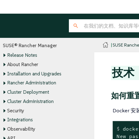
SUSE Ranche
SUSE® Rancher Manager
Release Notes
About Rancher
技术
Installation and Upgrades
Rancher Administration
Cluster Deployment
如何重
Cluster Administration
Docker 
Security
Integrations
$
 docke
Observability
New pas
API