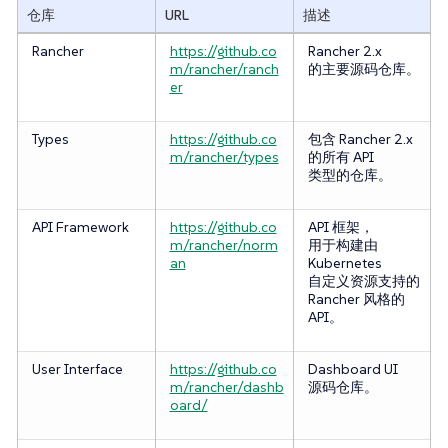
仓库
URL
描述
Rancher
https://github.co
Rancher 2.x
m/rancher/ranch
的主要源码仓库。
er
Types
https://github.co
包含 Rancher 2.x
m/rancher/types
的所有 API
类型的仓库。
API Framework
https://github.co
API 框架，
m/rancher/norm
用于构建由
an
Kubernetes
自定义资源支持的
Rancher 风格的
API。
User Interface
https://github.co
Dashboard UI
m/rancher/dashb
源码仓库。
oard/