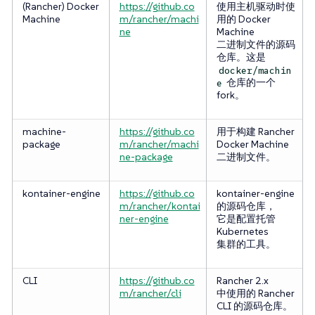
(Rancher) Docker
https://github.co
使用主机驱动时使
Machine
m/rancher/machi
用的 Docker
ne
Machine
二进制文件的源码
仓库。这是
docker/machin
仓库的一个
e
fork。
machine-
https://github.co
用于构建 Rancher
package
m/rancher/machi
Docker Machine
ne-package
二进制文件。
kontainer-engine
https://github.co
kontainer-engine
m/rancher/kontai
的源码仓库，
ner-engine
它是配置托管
Kubernetes
集群的工具。
CLI
https://github.co
Rancher 2.x
m/rancher/cli
中使用的 Rancher
CLI 的源码仓库。