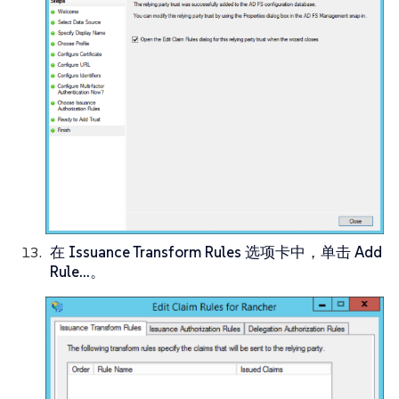
在
Issuance Transform Rules
选项卡中，单击
Add
Rule…​
。