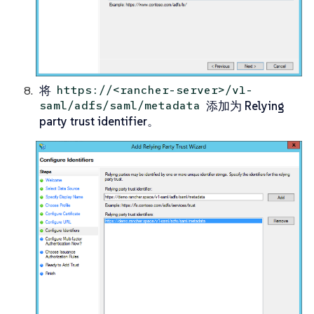
将
https://<rancher-server>/v1-
添加为
Relying
saml/adfs/saml/metadata
party trust identifier
。