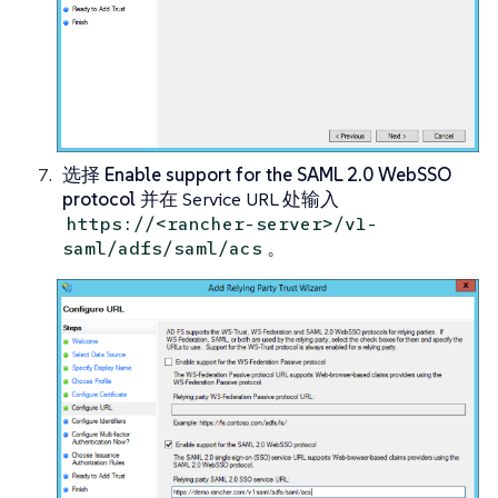
选择
Enable support for the SAML 2.0 WebSSO
protocol
并在 Service URL 处输入
https://<rancher-server>/v1-
。
saml/adfs/saml/acs