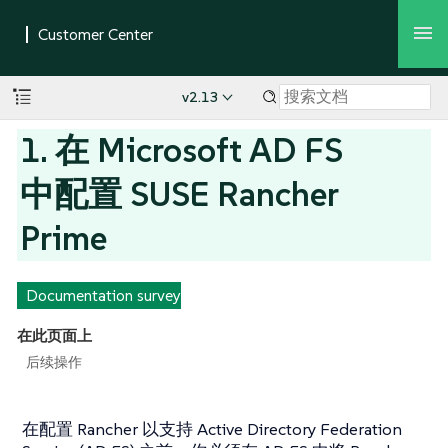
v2.13
1. 在 Microsoft AD FS
中配置 SUSE Rancher
Prime
Documentation survey
在此页面上
后续操作
在配置 Rancher 以支持 Active Directory Federation