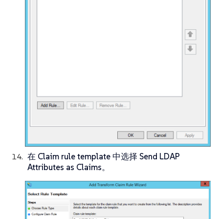
在
Claim rule template
中选择
Send LDAP
Attributes as Claims
。