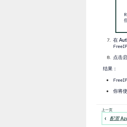
在
Aut
Free
点击
结果
：
Free
你将使
配置 Azu