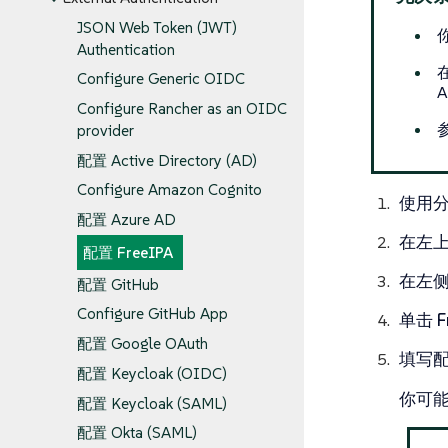
JSON Web Token (JWT)
Authentication
Configure Generic OIDC
Configure Rancher as an OIDC
provider
配置 Active Directory (AD)
Configure Amazon Cognito
使用
配置 Azure AD
在左
配置 FreeIPA
在左
配置 GitHub
Configure GitHub App
单击
F
配置 Google OAuth
填写
配
配置 Keycloak (OIDC)
你可
配置 Keycloak (SAML)
配置 Okta (SAML)