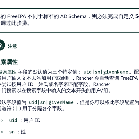
 FreeIPA 不同于标准的 AD Schema，则必须完成
自定义 S
，调过此步骤。
搜索属性
字段的默认值为三个特定值：
。配置
搜索属性
uid|sn|givenName
当用户输入文本以添加用户或组时，Rancher 会自动查询 FreeIP
并尝试按用户 ID，姓氏或名字来匹配字段。Rancher
专门搜索以在搜索字段中输入的文本开头的用户/组。
默认字段值为
，但是你可以将此字段配置
uid|sn|givenName
管道符 (
) 用于分隔各个字段。
|
：用户 ID
uid
：姓
sn