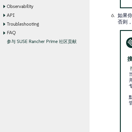
Observability
如果你的
API
否则
Troubleshooting
FAQ
参与 SUSE Rancher Prime 社区贡献