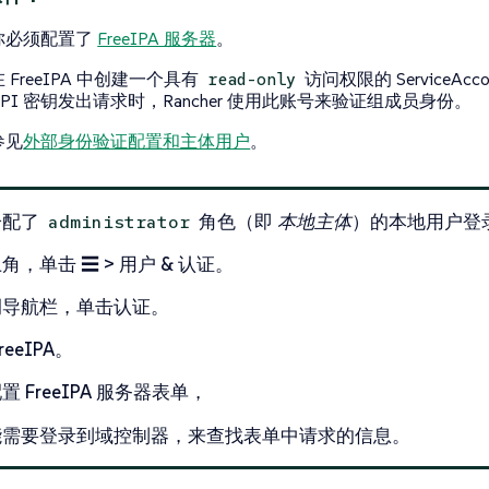
你必须配置了
FreeIPA 服务器
。
在 FreeIPA 中创建一个具有
访问权限的 ServiceAc
read-only
API​​ 密钥发出请求时，Rancher 使用此账号来验证组成员身份。
参见
外部身份验证配置和主体用户
。
分配了
角色（即
本地主体
）的本地用户登录到
administrator
上角，单击
☰ > 用户 & 认证
。
侧导航栏，单击
认证
。
reeIPA
。
置 FreeIPA 服务器
表单，
能需要登录到域控制器，来查找表单中请求的信息。