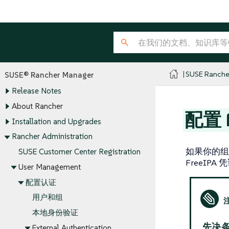
SUSE Ranche
SUSE® Rancher Manager
Release Notes
About Rancher
配置 F
Installation and Upgrades
Rancher Administration
如果你的组织
SUSE Customer Center Registration
FreeIPA
User Management
配置认证
用户和组
本地身份验证
先决
External Authentication