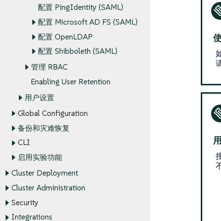
配置 PingIdentity (SAML)
配置 Microsoft AD FS (SAML)
配置 OpenLDAP
使
配置 Shibboleth (SAML)
管理 RBAC
Enabling User Retention
用户设置
Global Configuration
备份和灾难恢复
用
CLI
启用实验功能
Cluster Deployment
Cluster Administration
Security
Integrations