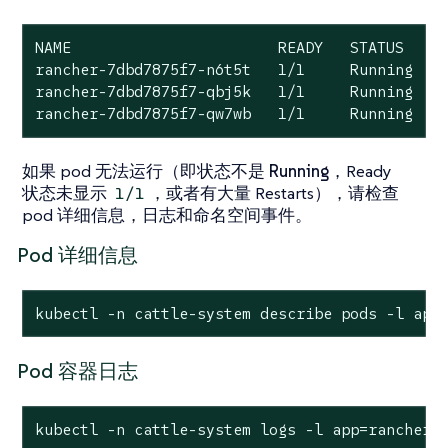
NAME                       READY   STATUS    R
rancher-7dbd7875f7-n6t5t   1/1     Running   0
rancher-7dbd7875f7-qbj5k   1/1     Running   0
rancher-7dbd7875f7-qw7wb   1/1     Running   
如果 pod 无法运行（即状态不是
Running
，Ready
状态未显示
，或者有大量 Restarts），请检查
1/1
pod 详细信息，日志和命名空间事件。
Pod 详细信息
kubectl -n cattle-system describe pods -l app
Pod 容器日志
kubectl -n cattle-system logs -l app=rancher