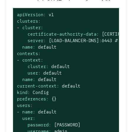
apiVersion:
v1
clusters:
-
cluster:
certificate-authority-data:
[CERTIFICAT
server:
[LOAD-BALANCER-DNS]:6443
# 编辑
name:
default
contexts:
-
context:
cluster:
default
user:
default
name:
default
current-context:
default
kind:
Config
preferences:
{}
users:
-
name:
default
user:
password:
[PASSWORD]
username:
admin