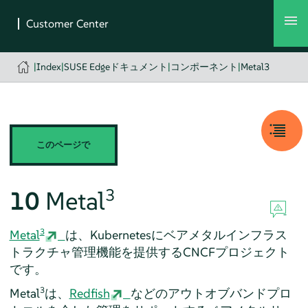
|
Index
|
SUSE Edgeドキュメント
|
コンポーネント
|
Metal3
このページで
3
10
Metal
3
Metal
は、Kubernetesにベアメタルインフラス
トラクチャ管理機能を提供するCNCFプロジェクト
です。
3
Metal
は、
Redfish
などのアウトオブバンドプロ