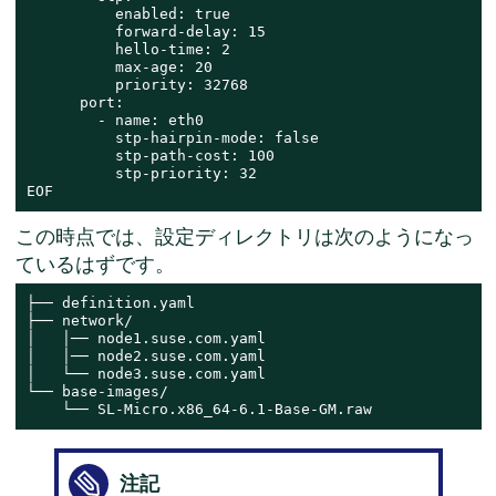
          enabled: true

          forward-delay: 15

          hello-time: 2

          max-age: 20

          priority: 32768

      port:

        - name: eth0

          stp-hairpin-mode: false

          stp-path-cost: 100

          stp-priority: 32

EOF
この時点では、設定ディレクトリは次のようになっ
ているはずです。
├── definition.yaml

├── network/

│   │── node1.suse.com.yaml

│   │── node2.suse.com.yaml

│   └── node3.suse.com.yaml

└── base-images/

    └── SL-Micro.x86_64-6.1-Base-GM.raw
注記