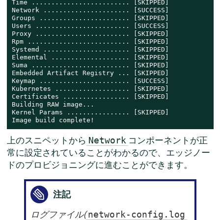
Time ......................... [SKIPPED]

Network ...................... [SUCCESS]

Groups ....................... [SKIPPED]

Users ........................ [SUCCESS]

Proxy ........................ [SKIPPED]

Rpm .......................... [SKIPPED]

Systemd ...................... [SKIPPED]

Elemental .................... [SKIPPED]

Suma ......................... [SKIPPED]

Embedded Artifact Registry ... [SKIPPED]

Keymap ....................... [SUCCESS]

Kubernetes ................... [SKIPPED]

Certificates ................. [SKIPPED]

Building RAW image...

Kernel Params ................ [SKIPPED]

Image build complete!
上のスニペットから
コンポーネントが正
Network
常に設定されていることがわかるので、エッジノー
ドのプロビジョニングに進むことができます。
注記
ログファイル(
network-config.log