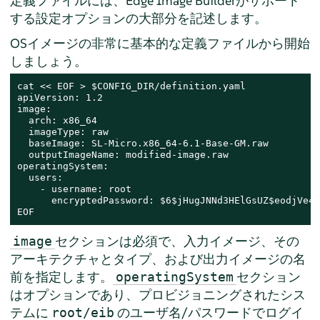
定義ファイルには、Edge Image Builderがサポート
する設定オプションの大部分を記述します。
OSイメージの非常に基本的な定義ファイルから開始
しましょう。
cat << EOF > $CONFIG_DIR/definition.yaml

apiVersion: 1.2

image:

  arch: x86_64

  imageType: raw

  baseImage: SL-Micro.x86_64-6.1-Base-GM.raw

  outputImageName: modified-image.raw

operatingSystem:

  users:

    - username: root

      encryptedPassword: $6$jHugJNNd3HElGsUZ$eodjVe4t
EOF
セクションは必須で、入力イメージ、その
image
アーキテクチャとタイプ、および出力イメージの名
前を指定します。
セクション
operatingSystem
はオプションであり、プロビジョニングされたシス
テムに
のユーザ名/パスワードでログイ
root/eib