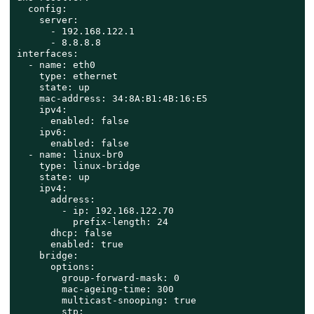
  config:

    server:

      - 192.168.122.1

      - 8.8.8.8

interfaces:

  - name: eth0

    type: ethernet

    state: up

    mac-address: 34:8A:B1:4B:16:E5

    ipv4:

      enabled: false

    ipv6:

      enabled: false

  - name: linux-br0

    type: linux-bridge

    state: up

    ipv4:

      address:

        - ip: 192.168.122.70

          prefix-length: 24

      dhcp: false

      enabled: true

    bridge:

      options:

        group-forward-mask: 0

        mac-ageing-time: 300

        multicast-snooping: true

        stp:
