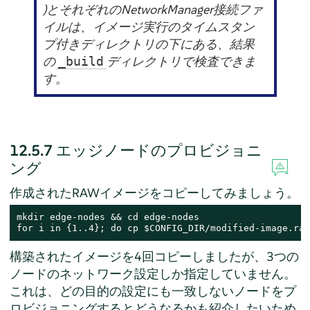
)とそれぞれのNetworkManager接続ファ
イルは、イメージ実行のタイムスタン
プ付きディレクトリの下にある、結果
の
ディレクトリで検査できま
_build
す。
12.5.7
エッジノードのプロビジョニ
ング
作成されたRAWイメージをコピーしてみましょう。
mkdir edge-nodes && cd edge-nodes

for i in {1..4}; do cp $CONFIG_DIR/modified-image.raw
構築されたイメージを4回コピーしましたが、3つの
ノードのネットワーク設定しか指定していません。
これは、どの目的の設定にも一致しないノードをプ
ロビジョニングするとどうなるかも紹介したいため