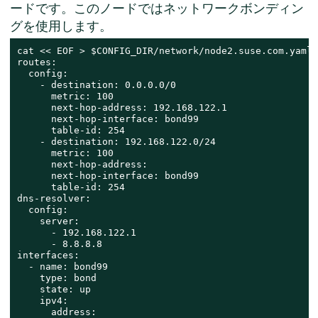
ードです。このノードではネットワークボンディン
グを使用します。
cat << EOF > $CONFIG_DIR/network/node2.suse.com.yaml

routes:

  config:

    - destination: 0.0.0.0/0

      metric: 100

      next-hop-address: 192.168.122.1

      next-hop-interface: bond99

      table-id: 254

    - destination: 192.168.122.0/24

      metric: 100

      next-hop-address:

      next-hop-interface: bond99

      table-id: 254

dns-resolver:

  config:

    server:

      - 192.168.122.1

      - 8.8.8.8

interfaces:

  - name: bond99

    type: bond

    state: up

    ipv4:

      address:
