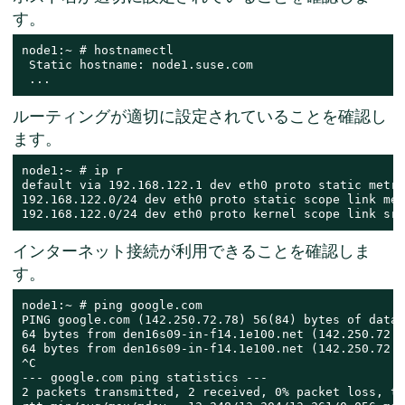
す。
node1:~ # hostnamectl

 Static hostname: node1.suse.com

 ...
ルーティングが適切に設定されていることを確認し
ます。
node1:~ # ip r

default via 192.168.122.1 dev eth0 proto static metri
192.168.122.0/24 dev eth0 proto static scope link met
192.168.122.0/24 dev eth0 proto kernel scope link src
インターネット接続が利用できることを確認しま
す。
node1:~ # ping google.com

PING google.com (142.250.72.78) 56(84) bytes of data.

64 bytes from den16s09-in-f14.1e100.net (142.250.72.7
64 bytes from den16s09-in-f14.1e100.net (142.250.72.7
^C

--- google.com ping statistics ---

2 packets transmitted, 2 received, 0% packet loss, ti