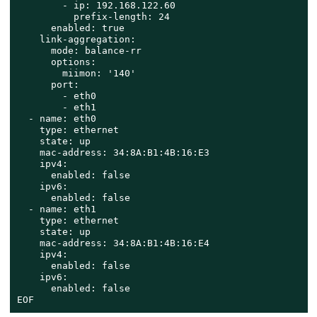
        - ip: 192.168.122.60

          prefix-length: 24

      enabled: true

    link-aggregation:

      mode: balance-rr

      options:

        miimon: '140'

      port:

        - eth0

        - eth1

  - name: eth0

    type: ethernet

    state: up

    mac-address: 34:8A:B1:4B:16:E3

    ipv4:

      enabled: false

    ipv6:

      enabled: false

  - name: eth1

    type: ethernet

    state: up

    mac-address: 34:8A:B1:4B:16:E4

    ipv4:

      enabled: false

    ipv6:

      enabled: false

EOF