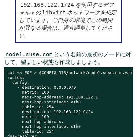
を使用するデフ
192.168.122.1/24
ォルトの
ネットワークを想定
libvirt
しています。ご自身の環境でこの範囲
が異なる場合は、適宜調整してくださ
い。
という名前の最初のノードに対
node1.suse.com
して、望ましい状態を作成しましょう。
cat << EOF > $CONFIG_DIR/network/node1.suse.com.yaml

routes:

  config:

    - destination: 0.0.0.0/0

      metric: 100

      next-hop-address: 192.168.122.1

      next-hop-interface: eth0

      table-id: 254

    - destination: 192.168.122.0/24

      metric: 100

      next-hop-address:

      next-hop-interface: eth0

      table-id: 254

dns-resolver:
