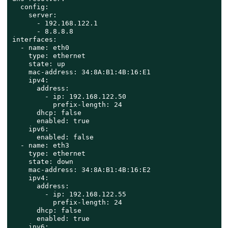
  config:

    server:

      - 192.168.122.1

      - 8.8.8.8

interfaces:

  - name: eth0

    type: ethernet

    state: up

    mac-address: 34:8A:B1:4B:16:E1

    ipv4:

      address:

        - ip: 192.168.122.50

          prefix-length: 24

      dhcp: false

      enabled: true

    ipv6:

      enabled: false

  - name: eth3

    type: ethernet

    state: down

    mac-address: 34:8A:B1:4B:16:E2

    ipv4:

      address:

        - ip: 192.168.122.55

          prefix-length: 24

      dhcp: false

      enabled: true

    ipv6:
