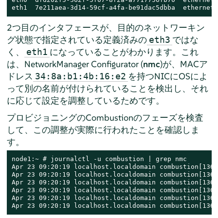
eth1  7e211aea-3d14-59cf-a4fa-be91dac5dbba  ethernet 
2つ目のインタフェースが、目的のネットワーキン
グ状態で指定されている定義済みの
ではな
eth3
く、
になっていることがわかります。これ
eth1
は、NetworkManager Configurator (
nmc
)が、MACア
ドレス
を持つNICにOSによ
34:8a:b1:4b:16:e2
って別の名前が付けられていることを検出し、それ
に応じて設定を調整しているためです。
プロビジョニングのCombustionのフェーズを検査
して、この調整が実際に行われたことを確認しま
す。
node1:~ # journalctl -u combustion | grep nmc

Apr 23 09:20:19 localhost.localdomain combustion[1360
Apr 23 09:20:19 localhost.localdomain combustion[1360
Apr 23 09:20:19 localhost.localdomain combustion[1360
Apr 23 09:20:19 localhost.localdomain combustion[1360
Apr 23 09:20:19 localhost.localdomain combustion[1360
Apr 23 09:20:19 localhost.localdomain combustion[1360