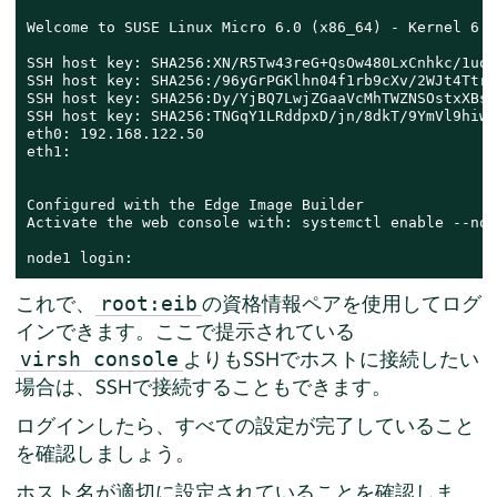
Welcome to SUSE Linux Micro 6.0 (x86_64) - Kernel 6.4
SSH host key: SHA256:XN/R5Tw43reG+QsOw480LxCnhkc/1uqM
SSH host key: SHA256:/96yGrPGKlhn04f1rb9cXv/2WJt4TtrI
SSH host key: SHA256:Dy/YjBQ7LwjZGaaVcMhTWZNSOstxXBsP
SSH host key: SHA256:TNGqY1LRddpxD/jn/8dkT/9YmVl9hiwu
eth0: 192.168.122.50

eth1:

Configured with the Edge Image Builder

Activate the web console with: systemctl enable --now
node1 login:
これで、
の資格情報ペアを使用してログ
root:eib
インできます。ここで提示されている
よりもSSHでホストに接続したい
virsh console
場合は、SSHで接続することもできます。
ログインしたら、すべての設定が完了していること
を確認しましょう。
ホスト名が適切に設定されていることを確認しま