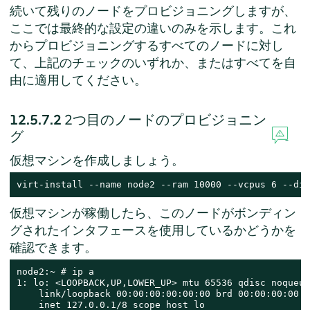
続いて残りのノードをプロビジョニングしますが、
ここでは最終的な設定の違いのみを示します。これ
からプロビジョニングするすべてのノードに対し
て、上記のチェックのいずれか、またはすべてを自
由に適用してください。
12.5.7.2
2つ目のノードのプロビジョニン
グ
仮想マシンを作成しましょう。
virt-install --name node2 --ram 10000 --vcpus 6 --dis
仮想マシンが稼働したら、このノードがボンディン
グされたインタフェースを使用しているかどうかを
確認できます。
node2:~ # ip a

1: lo: <LOOPBACK,UP,LOWER_UP> mtu 65536 qdisc noqueue
    link/loopback 00:00:00:00:00:00 brd 00:00:00:00:0
    inet 127.0.0.1/8 scope host lo
