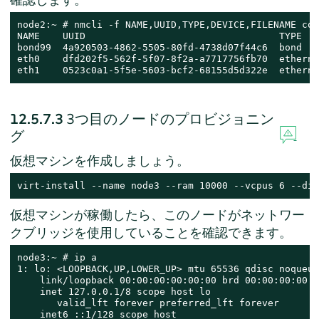
node2:~ # nmcli -f NAME,UUID,TYPE,DEVICE,FILENAME con
NAME    UUID                                  TYPE   
bond99  4a920503-4862-5505-80fd-4738d07f44c6  bond   
eth0    dfd202f5-562f-5f07-8f2a-a7717756fb70  etherne
eth1    0523c0a1-5f5e-5603-bcf2-68155d5d322e  etherne
12.5.7.3
3つ目のノードのプロビジョニン
グ
仮想マシンを作成しましょう。
virt-install --name node3 --ram 10000 --vcpus 6 --dis
仮想マシンが稼働したら、このノードがネットワー
クブリッジを使用していることを確認できます。
node3:~ # ip a

1: lo: <LOOPBACK,UP,LOWER_UP> mtu 65536 qdisc noqueue
    link/loopback 00:00:00:00:00:00 brd 00:00:00:00:0
    inet 127.0.0.1/8 scope host lo

       valid_lft forever preferred_lft forever

    inet6 ::1/128 scope host
