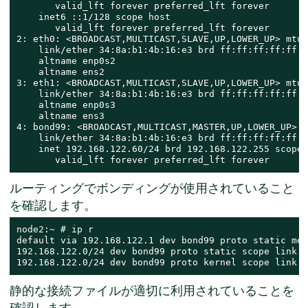
       valid_lft forever preferred_lft forever

    inet6 ::1/128 scope host

       valid_lft forever preferred_lft forever

2: eth0: <BROADCAST,MULTICAST,SLAVE,UP,LOWER_UP> mtu 
    link/ether 34:8a:b1:4b:16:e3 brd ff:ff:ff:ff:ff:ff
    altname enp0s2

    altname ens2

3: eth1: <BROADCAST,MULTICAST,SLAVE,UP,LOWER_UP> mtu 
    link/ether 34:8a:b1:4b:16:e3 brd ff:ff:ff:ff:ff:f
    altname enp0s3

    altname ens3

4: bond99: <BROADCAST,MULTICAST,MASTER,UP,LOWER_UP> m
    link/ether 34:8a:b1:4b:16:e3 brd ff:ff:ff:ff:ff:ff
    inet 192.168.122.60/24 brd 192.168.122.255 scope 
       valid_lft forever preferred_lft forever
ルーティングでボンディングが使用されていること
を確認します。
node2:~ # ip r

default via 192.168.122.1 dev bond99 proto static met
192.168.122.0/24 dev bond99 proto static scope link m
192.168.122.0/24 dev bond99 proto kernel scope link s
静的な接続ファイルが適切に利用されていることを
確認します。