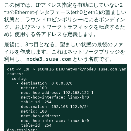
この例では、IPアドレス指定を有効にしていない2
つのEthernetインタフェース(eth0とeth1)の望ましい
状態と、ラウンドロビンポリシーによるボンディン
グ、およびネットワークトラフィックを転送するた
めに使用する各アドレスを定義します。
最後に、3つ目となる、望ましい状態の最後のファ
イルを作成します。これはネットワークブリッジを
利用し、
という名前です。
node3.suse.com
cat << EOF > $CONFIG_DIR/network/node3.suse.com.yaml

routes:

  config:

    - destination: 0.0.0.0/0

      metric: 100

      next-hop-address: 192.168.122.1

      next-hop-interface: linux-br0

      table-id: 254

    - destination: 192.168.122.0/24

      metric: 100

      next-hop-address:

      next-hop-interface: linux-br0

      table-id: 254

dns-resolver:
