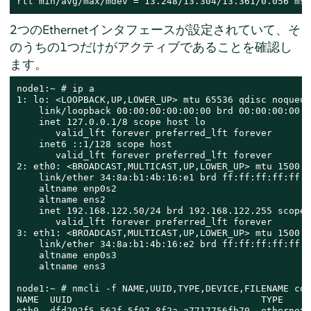
rtt min/avg/max/mdev = 13.248/13.304/13.361/0.056 ms
2つのEthernetインタフェースが設定されていて、そ
のうちの1つだけがアクティブであることを確認し
ます。
node1:~ # ip a

1: lo: <LOOPBACK,UP,LOWER_UP> mtu 65536 qdisc noqueue
    link/loopback 00:00:00:00:00:00 brd 00:00:00:00:0
    inet 127.0.0.1/8 scope host lo

       valid_lft forever preferred_lft forever

    inet6 ::1/128 scope host

       valid_lft forever preferred_lft forever

2: eth0: <BROADCAST,MULTICAST,UP,LOWER_UP> mtu 1500 q
    link/ether 34:8a:b1:4b:16:e1 brd ff:ff:ff:ff:ff:ff
    altname enp0s2

    altname ens2

    inet 192.168.122.50/24 brd 192.168.122.255 scope 
       valid_lft forever preferred_lft forever

3: eth1: <BROADCAST,MULTICAST,UP,LOWER_UP> mtu 1500 q
    link/ether 34:8a:b1:4b:16:e2 brd ff:ff:ff:ff:ff:ff
    altname enp0s3

    altname ens3

node1:~ # nmcli -f NAME,UUID,TYPE,DEVICE,FILENAME con
NAME  UUID                                  TYPE     
eth0  dfd202f5-562f-5f07-8f2a-a7717756fb70  ethernet 