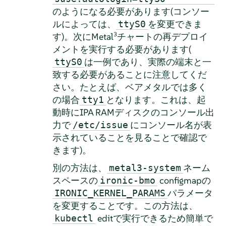
のようになる必要があります(コンソー
ルによっては、
を変更できま
ttyS0
3
す)。次にMetal
チャートの再デプロイ
メントを実行する必要があります(
は一例であり、実際の端末と一
ttyS0
致する必要があることに注意してくだ
さい。たとえば、ベアメタルでは多く
の場合
となります。これは、起
tty1
動時にIPA RAMディスクのコンソール出
力で
にコンソール名が表
/etc/issue
示されていることを見ることで確認で
きます)。
別の方法は、
ネーム
metal3-system
スペースの
configmapの
ironic-bmo
パラメータ
IRONIC_KERNEL_PARAMS
を変更することです。この方法は、
editで実行できるため簡単で
kubectl