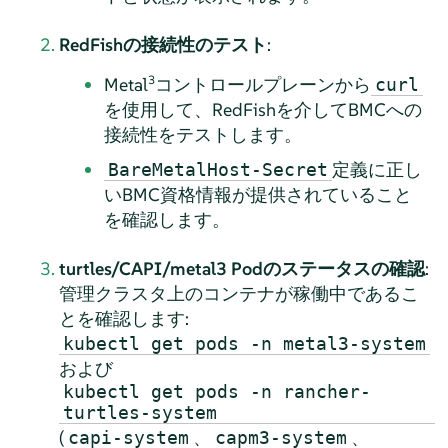
RedFishの接続性のテスト
:
3
Metal
コントロールプレーンから
curl
を使用して、RedFishを介してBMCへの
接続性をテストします。
定義に正し
BareMetalHost-Secret
いBMC資格情報が提供されていること
を確認します。
turtles/CAPI/metal3 Podのステータスの確認
:
管理クラスタ上のコンテナが稼働中であるこ
とを確認します:
kubectl get pods -n metal3-system
および
kubectl get pods -n rancher-
turtles-system
(
、
、
capi-system
capm3-system