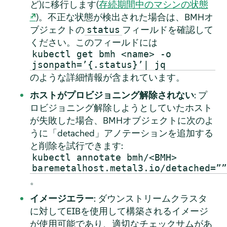
ど)に移行します(
存続期間中のマシンの状態
)。不正な状態が検出された場合は、BMHオ
ブジェクトの
フィールドを確認して
status
ください。このフィールドには
kubectl get bmh <name> -o
jsonpath=’{.status}’| jq
のような詳細情報が含まれています。
ホストがプロビジョニング解除されない
: プ
ロビジョニング解除しようとしていたホスト
が失敗した場合、BMHオブジェクトに次のよ
うに「detached」アノテーションを追加する
と削除を試行できます:
kubectl annotate bmh/<BMH>
baremetalhost.metal3.io/detached=””
。
イメージエラー
: ダウンストリームクラスタ
に対してEIBを使用して構築されるイメージ
が使用可能であり、適切なチェックサムがあ