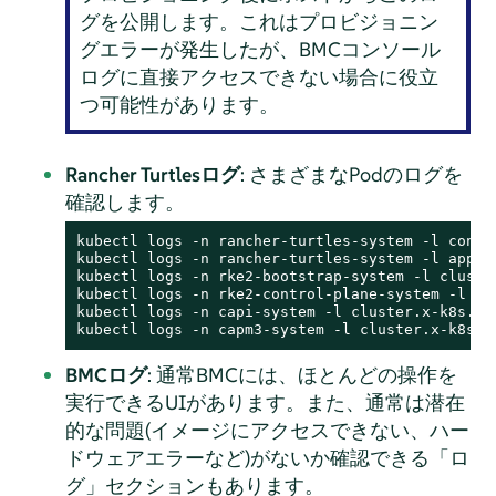
グを公開します。これはプロビジョニン
グエラーが発生したが、BMCコンソール
ログに直接アクセスできない場合に役立
つ可能性があります。
Rancher Turtlesログ
: さまざまなPodのログを
確認します。
kubectl logs -n rancher-turtles-system -l contro
kubectl logs -n rancher-turtles-system -l app.k
kubectl logs -n rke2-bootstrap-system -l cluster
kubectl logs -n rke2-control-plane-system -l cl
kubectl logs -n capi-system -l cluster.x-k8s.io/
kubectl logs -n capm3-system -l cluster.x-k8s.i
BMCログ
: 通常BMCには、ほとんどの操作を
実行できるUIがあります。また、通常は潜在
的な問題(イメージにアクセスできない、ハー
ドウェアエラーなど)がないか確認できる「ロ
グ」セクションもあります。