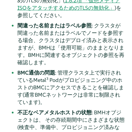
めのTLSの無効化」(
1.6.2項 「仮想メディア
ISOをアタッチするためのTLSの無効化」
)を
参照してください。
間違った名前またはラベル参照
: クラスタが
間違った名前またはラベルでノードを参照す
る場合、クラスタはデプロイ済みと表示され
ますが、BMHは「使用可能」のままとなりま
す。BMHに関連するオブジェクトの参照を再
確認します。
BMC通信の問題
: 管理クラスタ上で実行され
3
ているMetal
Podがプロビジョニング中のホ
ストのBMCにアクセスできることを確認しま
す(通常BMCネットワークは非常に制限され
ています)。
不正なベアメタルホストの状態
: BMHオブジ
ェクトは、 その存続期間中にさまざまな状態
(検査中、準備中、プロビジョニング済みな