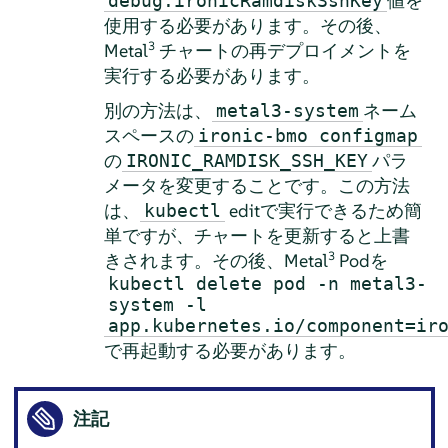
値を
debug.ironicRamdiskSshKey
使用する必要があります。その後、
3
Metal
チャートの再デプロイメントを
実行する必要があります。
別の方法は、
ネーム
metal3-system
スペースの
ironic-bmo configmap
の
パラ
IRONIC_RAMDISK_SSH_KEY
メータを変更することです。この方法
は、
editで実行できるため簡
kubectl
単ですが、チャートを更新すると上書
3
きされます。その後、Metal
Podを
kubectl delete pod -n metal3-
system -l
app.kubernetes.io/component=ir
で再起動する必要があります。
注記