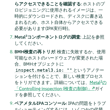
らアクセスできることを確認する
: ホストのプ
ロビジョニングに使用されるイメージは、一
時的にダウンロードされ、ディスクに書き込
まれるため、ホスト自体からアクセスできる
必要があります(IPA実行時)。
3
Metal
コンポーネントログの調査
: 上記を参照
してください。
BMH検査の再トリガ
: 検査に失敗するか、使用
可能なホストのハードウェアが変更された場
合、BMHオブジェクトに
というアノテー
inspect.metal3.io: ""
ションを付けることで、新しい検査プロセス
3
をトリガできます。詳細については、
Metal
の
「Controlling inspection (検査の制御)」
ガイ
ドを参照してください。
ベアメタルIPAコンソール
: IPAの問題をトラブ
ルシューティングするには、いくつかの代替