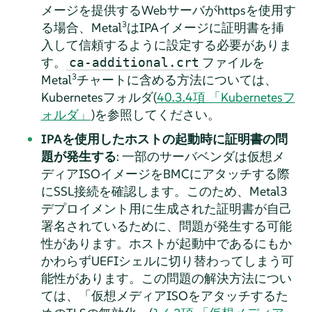
メージを提供するWebサーバがhttpsを使用す
3
る場合、Metal
はIPAイメージに証明書を挿
入して信頼するように設定する必要がありま
す。
ファイルを
ca-additional.crt
3
Metal
チャートに含める方法については、
Kubernetesフォルダ(
40.3.4項 「Kubernetesフ
ォルダ」
)を参照してください。
IPAを使用したホストの起動時に証明書の問
題が発生する
: 一部のサーバベンダは仮想メ
ディアISOイメージをBMCにアタッチする際
にSSL接続を確認します。このため、Metal3
デプロイメント用に生成された証明書が自己
署名されているために、問題が発生する可能
性があります。ホストが起動中であるにもか
かわらずUEFIシェルに切り替わってしまう可
能性があります。この問題の解決方法につい
ては、「仮想メディアISOをアタッチするた