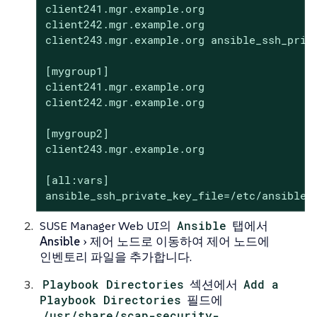
client241.mgr.example.org

client242.mgr.example.org

client243.mgr.example.org ansible_ssh_priva
[mygroup1]

client241.mgr.example.org

client242.mgr.example.org

[mygroup2]

client243.mgr.example.org

[all:vars]

ansible_ssh_private_key_file=/etc/ansible/
SUSE Manager Web UI의
Ansible
탭에서
Ansible
제어 노드
로 이동하여 제어 노드에
인벤토리 파일을 추가합니다.
Playbook Directories
섹션에서
Add a
Playbook Directories
필드에
/usr/share/scap-security-