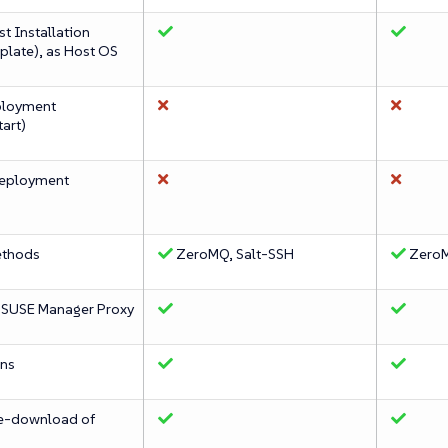
st Installation
plate), as Host OS
ployment
art)
deployment
ethods
ZeroMQ, Salt-SSH
ZeroM
 SUSE Manager Proxy
ins
re-download of