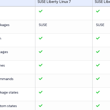
SUSE Liberty Linux 7
SUSE Libe
ckages
SUSE
SUSE
n
kages
hes
ommands
kage states
tom states