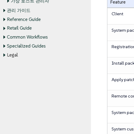
가상 호스트 관리자
Feature
관리 가이드
Client
Reference Guide
Retail Guide
System pa
Common Workflows
Specialized Guides
Registratio
Legal
Install pac
Apply patc
Remote c
System pac
System cus