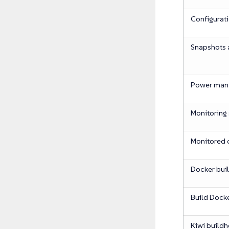
Configurat
Snapshots 
Power man
Monitoring 
Monitored c
Docker bui
Build Dock
Kiwi buildh