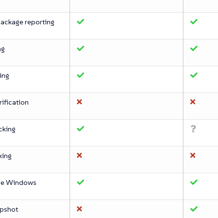
package reporting
ng
ing
ification
cking
king
ce Windows
pshot