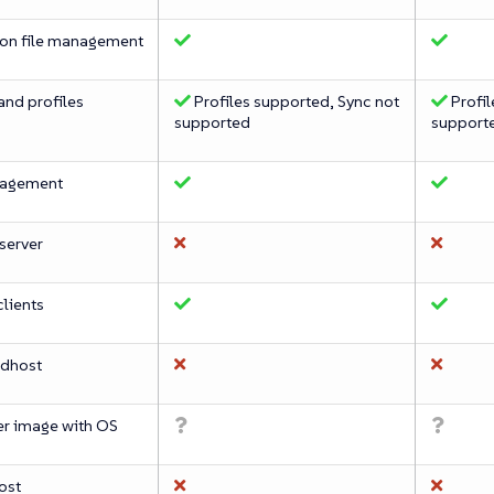
ion file management
and profiles
Profiles supported, Sync not
Profil
supported
support
agement
server
lients
ldhost
er image with OS
ost