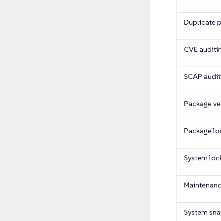
Duplicate 
CVE auditi
SCAP audit
Package ver
Package lo
System loc
Maintenan
System sna