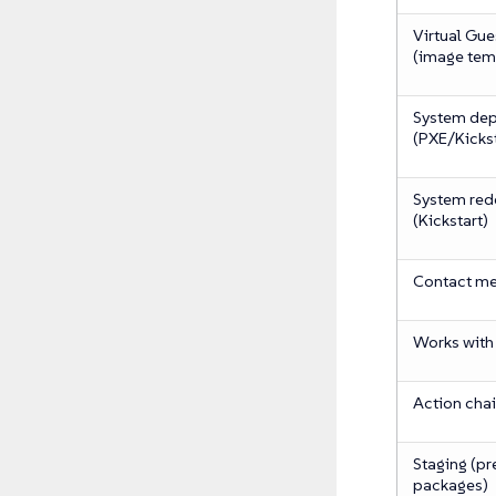
Virtual Gue
(image tem
System de
(PXE/Kickst
System re
(Kickstart)
Contact m
Works with
Action cha
Staging (p
packages)