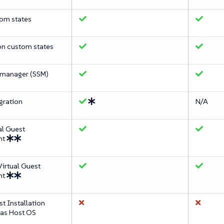
om states
on custom states
 manager (SSM)
gration
N/A
al Guest
nt
irtual Guest
nt
st Installation
, as Host OS