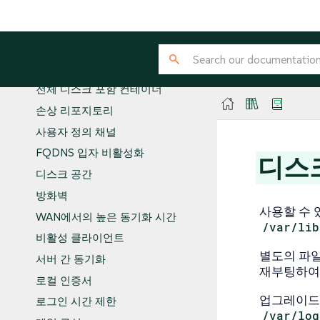
자동 설치
수명 종료 제품을 위한 부트스트랩
리포지토리
복제 Salt 클라이언트
전체 디스크 포함 컨테이너
손상 리포지토리
사용자 정의 채널
FQDNS 입자 비활성화
디스크
디스크 공간
방화벽
사용할 수 
WAN에서의 높은 동기화 시간
/var/lib
비활성 클라이언트
별도의 파
서버 간 동기화
재부팅하여
로컬 인증서
업그레이드 
로그인 시간 제한
/var/log