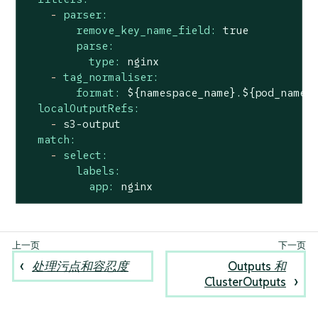
-
parser:
remove_key_name_field:
true
parse:
type:
nginx
-
tag_normaliser:
format:
${namespace_name}.${pod_name}
localOutputRefs:
-
s3-output
match:
-
select:
labels:
app:
nginx
处理污点和容忍度
Outputs 和
ClusterOutputs