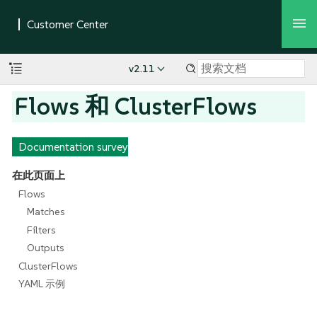
v2.11
Flows 和 ClusterFlows
Documentation survey
在此页面上
Flows
Matches
Filters
Outputs
ClusterFlows
YAML 示例