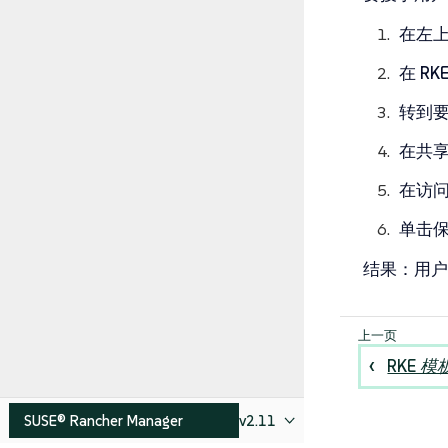
在左
在
RK
转到要
在
共
在
访
单击
结果
：用户
RKE 模
SUSE® Rancher Manager
v2.11