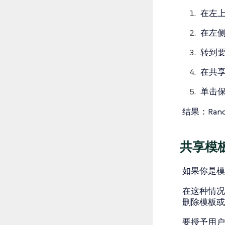
在左
在左
转到
在
共
单击
结果
：Ra
共享模
如果你是模
在这种情况
删除模板或
要授予用户