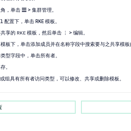
上角，单击
☰ > 集群管理
。
E1 配置
下，单击
RKE 模板
。
共享的 RKE 模板，然后单击
⋮ > 编辑
。
享模板
下，单击
添加成员
并在
名称
字段中搜索要与之共享模板
问类型
字段中，单击
所有者
。
保存
。
或组具有
所有者
访问类型，可以修改、共享或删除模板。
板