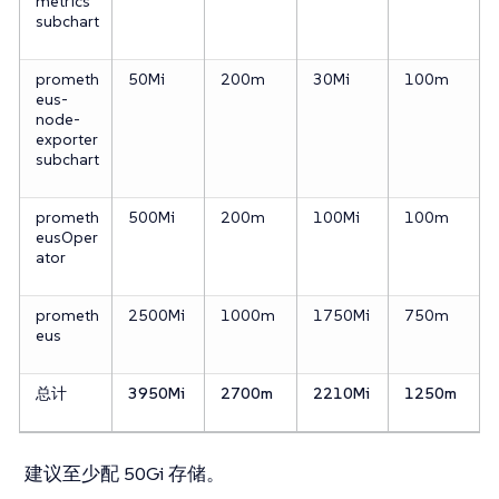
metrics
subchart
prometh
50Mi
200m
30Mi
100m
eus-
node-
exporter
subchart
prometh
500Mi
200m
100Mi
100m
eusOper
ator
prometh
2500Mi
1000m
1750Mi
750m
eus
总计
3950Mi
2700m
2210Mi
1250m
建议至少配 50Gi 存储。