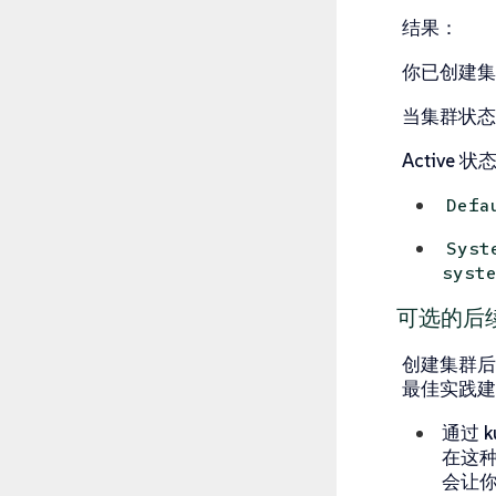
结果
：
你已创建集
当集群状
Active
状态
Defa
Syst
syst
可选的后
创建集群后，
最佳实践建
通过 k
在这种
会让你