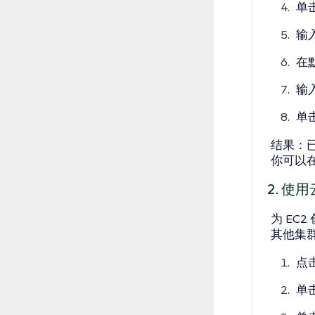
单
输
在
输入
单
结果
：
你可以
2. 使
为 EC2
其他集
点
单击