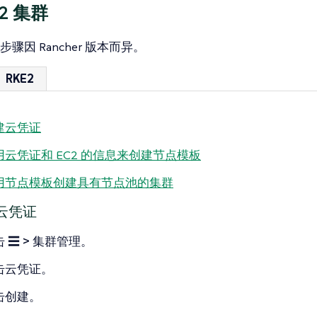
2 集群
骤因 Rancher 版本而异。
RKE2
建云凭证
用云凭证和 EC2 的信息来创建节点模板
用节点模板创建具有节点池的集群
建云凭证
击
☰ > 集群管理
。
击
云凭证
。
击
创建
。