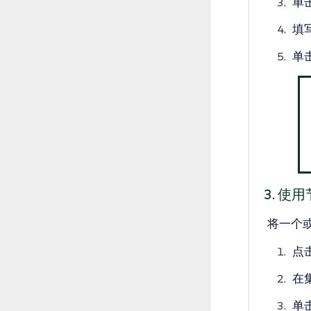
单
填
单
3. 
将一个
点
在
单