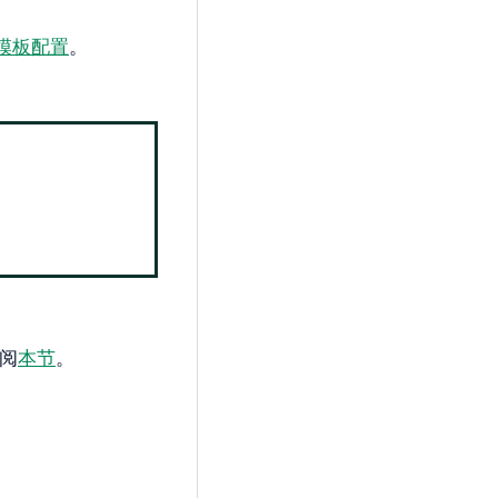
点模板配置
。
阅
本节
。