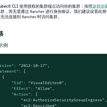
kubectl CLI 使用授权的集群端点访问你的集群
：按照
这些步
群，而无需通过 Rancher 进行身份验证。我们建议设置此
无法连接到 Rancher 时访问集群。
略
略示例
rsion"
: 
"2012-10-17"
,

atement"
: [

 {

"Sid"
: 
"VisualEditor0"
,

"Effect"
: 
"Allow"
,

"Action"
: [

"ec2:AuthorizeSecurityGroupIngress"
,
"ec2:Describe*"
,
