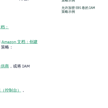
策略示例
允许加密 EBS 卷的 IAM
策略示例
 文档：
阅
Amazon 文档：创建
 策略：
云提供商
，或将 IAM
权限（控制台）
，