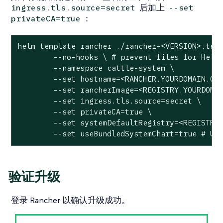
后加上
ingress.tls.source=secret
--set
：
privateCA=true
helm template rancher ./rancher-<VERSION>.tgz 
	--no-hooks \ # prevent files for Helm hooks from being generated

	--namespace cattle-system \

	--set hostname=<RANCHER.YOURDOMAIN.COM> \

	--set rancherImage=<REGISTRY.YOURDOMAIN.COM:PORT>/rancher/rancher \

	--set ingress.tls.source=secret \

	--set privateCA=true \

	--set systemDefaultRegistry=<REGISTRY.YOURDOMAIN.COM:PORT> \ # Set a default private registry to be used in Rancher

	--set useBundledSystemChart=true # Us
验证升级
登录 Rancher 以确认升级成功。