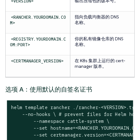
输出压缩包的版本号。
<VERSION>
指向负载均衡器的 DNS
<RANCHER.YOURDOMAIN.CO
名称。
M>
你的私有镜像仓库的 DNS
<REGISTRY.YOURDOMAIN.C
名称。
OM:PORT>
在 K8s 集群上运行的 cert-
<CERTMANAGER_VERSION>
manager 版本。
选项 A：使用默认的自签名证书
helm template rancher ./rancher-<VERSION>.tgz 
    --no-hooks \ # prevent files for Helm hook
	--namespace cattle-system \

	--set hostname=<RANCHER.YOURDOMAIN.COM> \

	--set certmanager.version=<CERTMANAGER_VERSION> \
