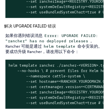
	--set rancherImage=<REGISTRY.YOURDOMAIN.COM:PORT>/rancher/rancher \

	--set systemDefaultRegistry=<REGISTRY.YOURDOMAIN.COM:PORT> \ # Set a default private registry to be used in Rancher

	--set useBundledSystemChart=true # Us
解决 UPGRADE FAILED 错误
如果你遇到错误消息
Error: UPGRADE FAILED:
，
"rancher" has no deployed releases
Rancher 可能是通过
命令安装的。
helm template
要成功升级 Rancher，请改用以下命令：
helm template rancher ./rancher-<VERSION>.tgz 
    --no-hooks \ # prevent files for Helm hook
	--namespace cattle-system \

	--set hostname=<RANCHER.YOURDOMAIN.COM> \

	--set certmanager.version=<CERTMANAGER_VERSION> \

	--set rancherImage=<REGISTRY.YOURDOMAIN.COM:PORT>/rancher/rancher \

	--set systemDefaultRegistry=<REGISTRY.YOURDOMAIN.COM:PORT> \ # Set a default private registry to be used in Rancher

	--set useBundledSystemChart=true # Us