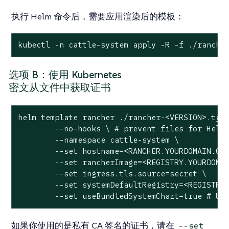
执行 Helm 命令后，需要应用渲染后的模板：
kubectl -n cattle-system apply -R -f ./ranche
选项 B：使用 Kubernetes
密文从文件中获取证书
helm template rancher ./rancher-<VERSION>.tgz 
	--no-hooks \ # prevent files for Helm hooks from being generated

	--namespace cattle-system \

	--set hostname=<RANCHER.YOURDOMAIN.COM> \

	--set rancherImage=<REGISTRY.YOURDOMAIN.COM:PORT>/rancher/rancher \

	--set ingress.tls.source=secret \

	--set systemDefaultRegistry=<REGISTRY.YOURDOMAIN.COM:PORT> \ # Set a default private registry to be used in Rancher

	--set useBundledSystemChart=true # Us
如果你使用的是私有 CA 签名的证书，请在
--set