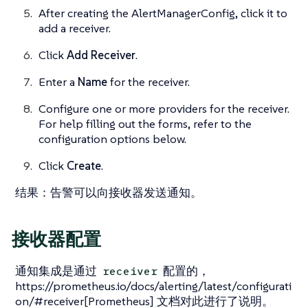
After creating the AlertManagerConfig, click it to
add a receiver.
Click
Add Receiver
.
Enter a
Name
for the receiver.
Configure one or more providers for the receiver.
For help filling out the forms, refer to the
configuration options below.
Click
Create
.
结果
：告警可以向接收器发送通知。
接收器配置
通知集成是通过
配置的，
receiver
https://prometheus.io/docs/alerting/latest/configurati
on/#receiver[Prometheus] 文档对此进行了说明。