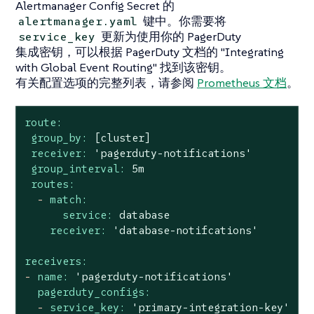
Alertmanager Config Secret 的
键中。你需要将
alertmanager.yaml
更新为使用你的 PagerDuty
service_key
集成密钥，可以根据 PagerDuty 文档的 "Integrating
with Global Event Routing" 找到该密钥。
有关配置选项的完整列表，请参阅
Prometheus 文档
。
route:
group_by:
[cluster]
receiver:
'pagerduty-notifications'
group_interval:
5m
routes:
-
match:
service:
database
receiver:
'database-notifcations'
receivers:
-
name:
'pagerduty-notifications'
pagerduty_configs:
-
service_key:
'primary-integration-key'