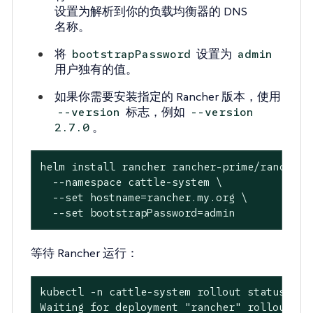
设置为解析到你的负载均衡器的 DNS
名称。
将
设置为
bootstrapPassword
admin
用户独有的值。
如果你需要安装指定的 Rancher 版本，使用
标志，例如
--version
--version
。
2.7.0
helm install rancher rancher-prime/rancher \
  --namespace cattle-system \

  --set hostname=rancher.my.org \

  --set bootstrapPassword=admin
等待 Rancher 运行：
kubectl -n cattle-system rollout status depl
Waiting for deployment "rancher" rollout to