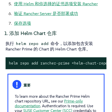
使用 Helm 和你选择的证书选项安装 Rancher
验证 Rancher Server 是否部署成功
保存选项
1. 添加 Helm Chart 仓库
执行
命令，以添加包含安装
helm repo add
Rancher Prime 的 Chart 的 Helm Chart 仓库。
helm repo add rancher-prime <helm-chart-repo-
To learn more about the Rancher Prime Helm
chart repository URL, see our
Prime-only
documentation
. Authentication is required. Use
your
SUSE Customer Center (SCC)
credentials to