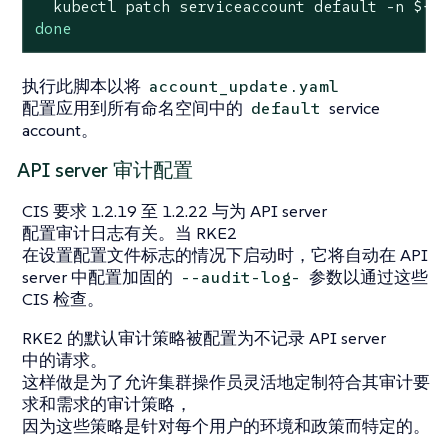
  kubectl patch serviceaccount default -n 
${n
done
执行此脚本以将
account_update.yaml
配置应用到所有命名空间中的
service
default
account。
API server 审计配置
CIS 要求 1.2.19 至 1.2.22 与为 API server
配置审计日志有关。当 RKE2
在设置配置文件标志的情况下启动时，它将自动在 API
server 中配置加固的
参数以通过这些
--audit-log-
CIS 检查。
RKE2 的默认审计策略被配置为不记录 API server
中的请求。
这样做是为了允许集群操作员灵活地定制符合其审计要
求和需求的审计策略，
因为这些策略是针对每个用户的环境和政策而特定的。