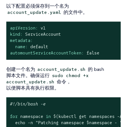
以下配置必须保存到一个名为
的文件中。
account_update.yaml
apiVersion:
v1
kind:
ServiceAccount
metadata:
name:
default
automountServiceAccountToken:
false
创建一个名为
的 bash
account_update.sh
脚本文件。确保运行
sudo chmod +x
命令，
account_update.sh
以便脚本具有执行权限。
#!/bin/bash -e
for
 namespace 
in
 $(kubectl get namespaces -A 
echo
 -n 
"Patching namespace 
$namespace
 - "