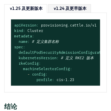
v1.25 及更新版本
v1.24 及更早版本
apiVersion:
provisioning.cattle.io/v1
kind:
Cluster
metadata:
name:
# 定义集群名称
spec:
defaultPodSecurityAdmissionConfigurationT
kubernetesVersion:
# 定义 RKE2 版本
rkeConfig:
machineSelectorConfig:
-
config:
profile:
cis-1.23
结论