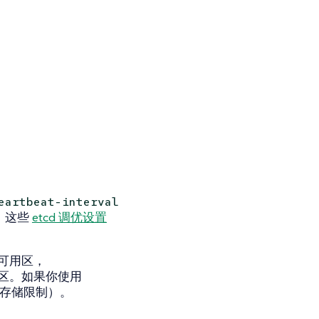
eartbeat-interval
。这些
etcd 调优设置
。
可用区，
区。如果你使用
存储限制）。