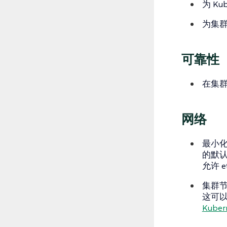
为 K
为集群
可靠性
在集
网络
最小化
的默
允许 
集群
这可
Kubern