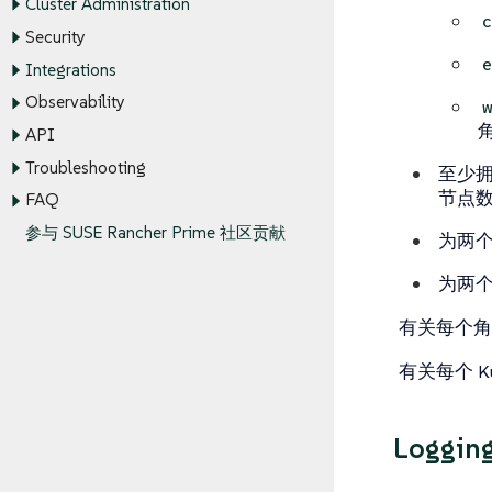
Cluster Administration
Security
Integrations
Observability
API
Troubleshooting
至少
节点数
FAQ
参与 SUSE Rancher Prime 社区贡献
为两
为两
有关每个
有关每个 K
Loggin