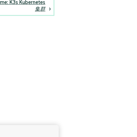
ime: K3s Kubernetes
集群