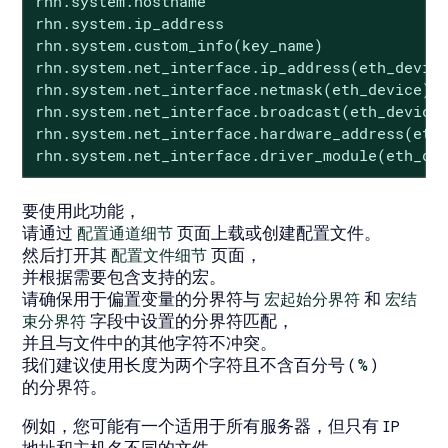
rhn.system.hostname

rhn.system.ip_address

rhn.system.custom_info(key_name)

rhn.system.net_interface.ip_address(eth_device
rhn.system.net_interface.netmask(eth_device)

rhn.system.net_interface.broadcast(eth_device)
rhn.system.net_interface.hardware_address(eth_
rhn.system.net_interface.driver_module(eth_de
要使用此功能，
请通过
配置通道细节
页面上载或创建配置文件。
然后打开其
配置文件细节
页面，
并根据需要包含支持的宏。
请确保用于偏置变量的分界符与
宏起始分界符
和
宏结
束分界符
字段中设置的分界符匹配，
并且与文件中的其他字符不冲突。
我们建议使用长度为两个字符且不含百分号 (
%
)
的分界符。
例如，您可能有一个适用于所有服务器，但只有 IP