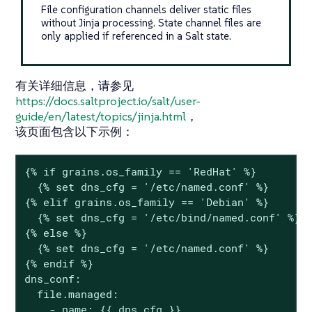
File configuration channels deliver static files
without Jinja processing. State channel files are
only applied if referenced in a Salt state.
有关详细信息，请参见
https://docs.saltproject.io/salt/user-
guide/en/latest/topics/jinja.html
，
该页面包含以下示例：
{% if grains.os_family == 'RedHat' %}

  {% set dns_cfg = '/etc/named.conf' %}

{% elif grains.os_family == 'Debian' %}

  {% set dns_cfg = '/etc/bind/named.conf' %}

{% else %}

  {% set dns_cfg = '/etc/named.conf' %}

{% endif %}

dns_conf:

  file.managed:

    - name: {{ dns_cfg }}
