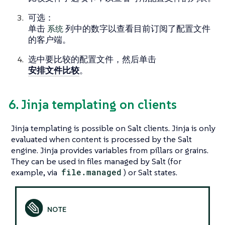
可选：
单击
系统
列中的数字以查看目前订阅了配置文件
的客户端。
选中要比较的配置文件，然后单击
安排文件比较
。
6. Jinja templating on clients
Jinja templating is possible on Salt clients. Jinja is only
evaluated when content is processed by the Salt
engine. Jinja provides variables from pillars or grains.
They can be used in files managed by Salt (for
example, via
file.managed
) or Salt states.