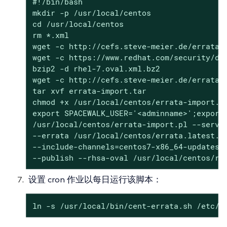
#!/bin/bash

mkdir -p /usr/local/centos

cd /usr/local/centos

rm *.xml

wget -c http://cefs.steve-meier.de/errata.l
wget -c https://www.redhat.com/security/dat
bzip2 -d rhel-7.oval.xml.bz2

wget -c http://cefs.steve-meier.de/errata-i
tar xvf errata-import.tar

chmod +x /usr/local/centos/errata-import.pl
export SPACEWALK_USER='<adminname>';export 
/usr/local/centos/errata-import.pl --server
--errata /usr/local/centos/errata.latest.xm
--include-channels=centos7-x86_64-updates,c
--publish --rhsa-oval /usr/local/centos/rh
设置 cron 作业以每日运行该脚本：
ln -s /usr/local/bin/cent-errata.sh /etc/c